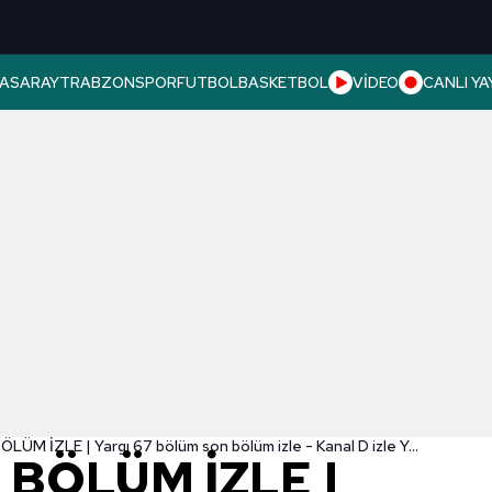
ASARAY
TRABZONSPOR
FUTBOL
BASKETBOL
VİDEO
CANLI YA
📺Yargı SON BÖLÜM İZLE | Yargı 67 bölüm son bölüm izle - Kanal D izle Yargı tek parça full izle
 BÖLÜM İZLE |