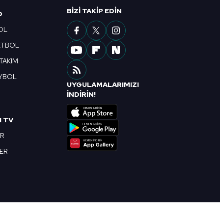
BIZI TAKIP EDIN
O
OL
ETBOL
 TAKIM
YBOL
UYGULAMALARIMIZI
R
İNDİRİN!
I TV
OR
BER