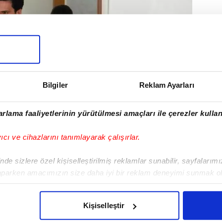
Bilgiler
Reklam Ayarları
rlama faaliyetlerinin yürütülmesi amaçları ile çerezler kullan
yıcı ve cihazlarını tanımlayarak çalışırlar.
de sizlere özel kişiselleştirilmiş reklamlar sunabilir, sayfalarım
aparken amacımızın size daha iyi bir reklam deneyimi sunmak ol
imizden gelen çabayı gösterdiğimizi ve bu noktada, reklamların ma
olduğunu sizlere hatırlatmak isteriz.
Kişiselleştir
çerezlere izin vermedikleri takdirde, kullanıcılara hedefli reklaml