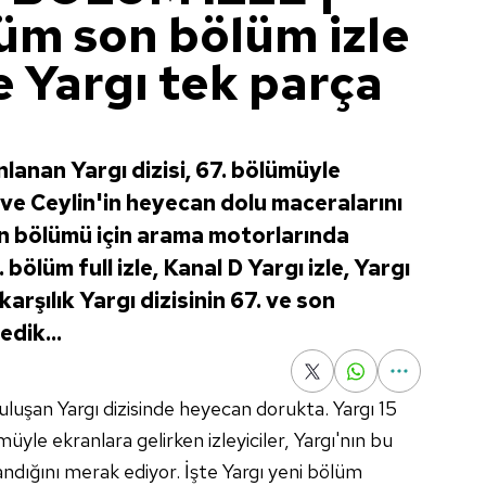
lüm son bölüm izle
le Yargı tek parça
lanan Yargı dizisi, 67. bölümüyle
az ve Ceylin'in heyecan dolu maceralarını
n bölümü için arama motorlarında
bölüm full izle, Kanal D Yargı izle, Yargı
arşılık Yargı dizisinin 67. ve son
dik...
buluşan Yargı dizisinde heyecan dorukta. Yargı 15
yle ekranlara gelirken izleyiciler, Yargı'nın bu
dığını merak ediyor. İşte Yargı yeni bölüm