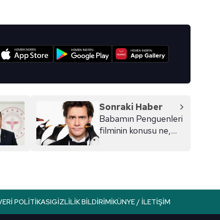
I
Sonraki Haber
Babamın Penguenleri
filminin konusu ne,
oyuncuları kim?
VERI POLITIKASI
GIZLILIK BILDIRIMI
KÜNYE / İLETIŞIM