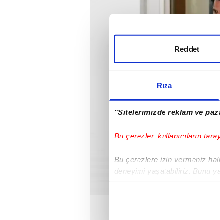
Reddet
Rıza
"Sitelerimizde reklam ve paza
Bu çerezler, kullanıcıların tara
Bu çerezlere izin vermeniz halin
deneyimi yaşatabiliriz. Bunu y
içerikleri sunabilmek adına el
noktasında tek gelir kalemimiz 
Her halükârda, kullanıcılar, bu 