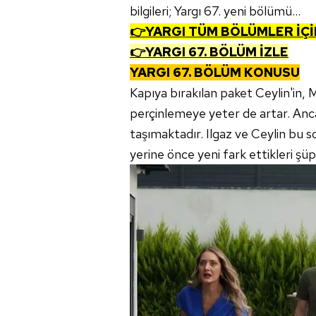
bilgileri; Yargı 67. yeni bölümü...
👉YARGI TÜM BÖLÜMLER İÇİ
👉YARGI 67. BÖLÜM İZLE
YARGI 67. BÖLÜM KONUSU
Kapıya bırakılan paket Ceylin'in, M
perçinlemeye yeter de artar. Anc
taşımaktadır. Ilgaz ve Ceylin bu
yerine önce yeni fark ettikleri şüph