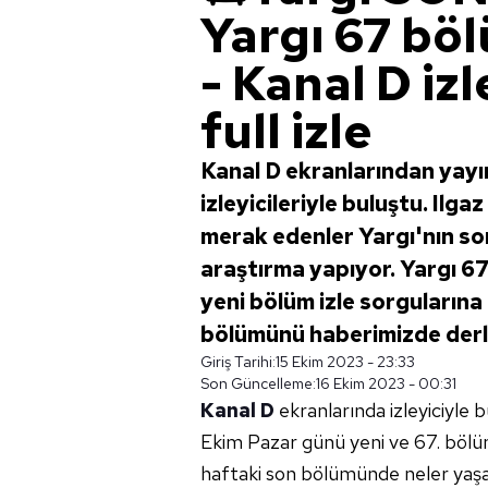
Yargı 67 bö
- Kanal D iz
full izle
Kanal D ekranlarından yayın
izleyicileriyle buluştu. Ilg
merak edenler Yargı'nın so
araştırma yapıyor. Yargı 67. 
yeni bölüm izle sorgularına k
bölümünü haberimizde derle
Giriş Tarihi:
15 Ekim 2023 - 23:33
Son Güncelleme:
16 Ekim 2023 - 00:31
Kanal D
ekranlarında izleyiciyle 
Ekim Pazar günü yeni ve 67. bölümü
haftaki son bölümünde neler yaşan