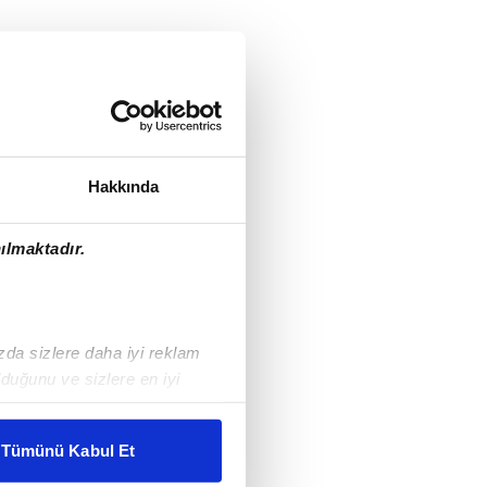
Hakkında
ılmaktadır.
ızda sizlere daha iyi reklam
duğunu ve sizlere en iyi
liyetlerimizi karşılamak
Tümünü Kabul Et
ar gösterilmeyecektir."