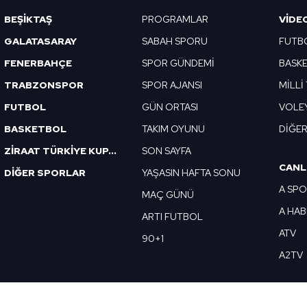
BEŞİKTAŞ
PROGRAMLAR
VIDE
GALATASARAY
SABAH SPORU
FUTB
FENERBAHÇE
SPOR GÜNDEMİ
BASK
TRABZONSPOR
SPOR AJANSI
MİLLİ
FUTBOL
GÜN ORTASI
VOLE
BASKETBOL
TAKIM OYUNU
DİĞE
ZİRAAT TÜRKİYE KUPASI
SON SAYFA
CANL
DİĞER SPORLAR
YAŞASIN HAFTA SONU
A SP
MAÇ GÜNÜ
A HA
ARTI FUTBOL
ATV
90+1
A2TV