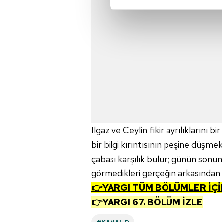
Sizlere daha iyi bir hizmet sun
çerezler vasıtasıyla çeşitli kiş
amacıyla kullanılmaktadır. Diğer
reklam/pazarlama faaliyetlerinin
Çerezlere ilişkin tercihlerinizi 
butonuna tıklayabilir,
Çerez Bi
6698 sayılı Kişisel Verilerin 
Ilgaz ve Ceylin fikir ayrılıklarını 
mevzuata uygun olarak kullanılan
bir bilgi kırıntısının peşine düşm
çabası karşılık bulur; günün sonu
görmedikleri gerçeğin arkasından 
👉YARGI TÜM BÖLÜMLER İÇİ
👉YARGI 67. BÖLÜM İZLE
#KANAL D