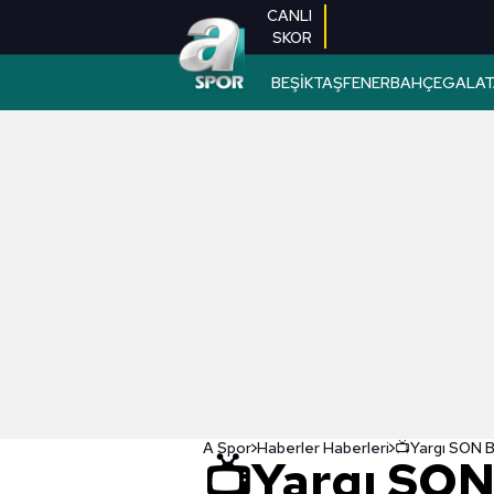
CANLI
SKOR
BEŞİKTAŞ
FENERBAHÇE
GALAT
A Spor
Haberler Haberleri
📺Yargı SON