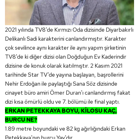
2021 yılında TV8'de Kırmızı Oda dizisinde Diyarbakırlı
Delikanlı Sadi karakterini canlandırmıştır. Karakter
çok sevilince aynı karakter ile aynı yapım şirketinin
TV8'de ki diğer dizisi olan Doğduğun Ev Kaderindir
dizisine de konuk olarak katılmıştır. 2 Kasım 2021
tarihinde Star TV'de yayına başlayan, başrollerini
Nehir Erdoğan ile paylaştığı Sana Söz dizisinde
cinayet büro amiri Ömer Duran'ı canlandırmış fakat
dizi kısa ömürlü oldu ve 7. bölümü ile final yaptı.
ERKAN PETEKKAYA BOYU, KİLOSU KAÇ,
BURCU NE?
1.89 metre boyundaki ve 82 kg ağırlığındaki Erkan
Petekkaya'nın burcu Yay'dır.