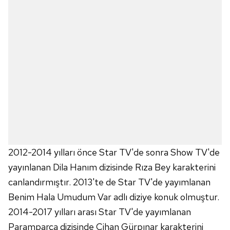
gösterilmeyecektir."
Sizlere daha iyi bir hizmet sunabilmek için İnternet
Sitemizde kendimize ve üçüncü kişilere ait çerezler
kullanılmaktadır. Bu çerezler vasıtasıyla çeşitli kişisel
verileriniz işlenmekte olup gerekli olan çerezler bilgi
toplumu hizmetlerinin sunulması amacıyla
kullanılmaktadır. Diğer çerezler, sitemizin daha işlevsel
kılınması ve kişiselleştirilmesi ve sizlere yönelik
reklam/pazarlama faaliyetlerinin yapılması, amaçlarıyla
sınırlı olarak açık rızanız dahilinde kullanılacaktır.
Çerezlere ilişkin tercihlerinizi aşağıda yer alan panel
2012-2014 yılları önce Star TV'de sonra Show TV'de
vasıtasıyla belirleyebilirsiniz. Çerezlere ilişkin detaylı bilgi
yayınlanan Dila Hanım dizisinde Rıza Bey karakterini
için Ayarlar butonuna tıklayabilir,
Çerez Bilgilendirme
canlandırmıştır. 2013'te de Star TV'de yayımlanan
Metnimizi
ziyaret edebilirsiniz.
Benim Hala Umudum Var adlı diziye konuk olmuştur.
2014-2017 yılları arası Star TV'de yayımlanan
6698 sayılı Kişisel Verilerin Korunması Kanunu uyarınca
hazırlanmış Aydınlatma Metnimizi okumak ve sitemizde
Paramparça dizisinde Cihan Gürpınar karakterini