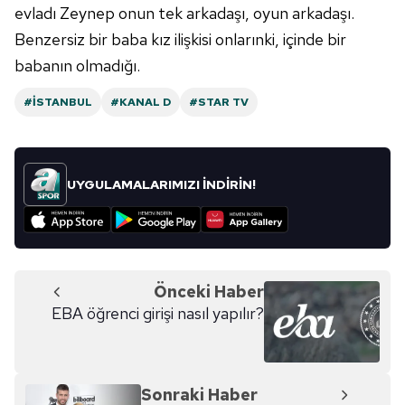
evladı Zeynep onun tek arkadaşı, oyun arkadaşı.
Benzersiz bir baba kız ilişkisi onlarınki, içinde bir
babanın olmadığı.
#İSTANBUL
#KANAL D
#STAR TV
UYGULAMALARIMIZI İNDİRİN!
Önceki Haber
EBA öğrenci girişi nasıl yapılır?
Sonraki Haber