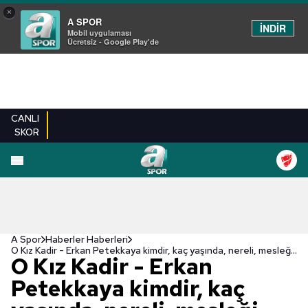
×
A SPOR
İNDİR
Mobil uygulaması
Ücretsiz - Google Play'de
CANLI
SKOR
A Spor
Haberler Haberleri
O Kız Kadir - Erkan Petekkaya kimdir, kaç yaşında, nereli, mesleği ne? Erkan Petekkaya boyu, kilosu, burcu
O Kız Kadir - Erkan
Petekkaya kimdir, kaç