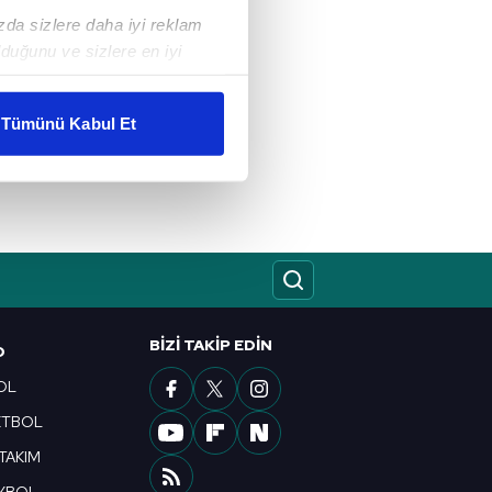
ızda sizlere daha iyi reklam
duğunu ve sizlere en iyi
liyetlerimizi karşılamak
Tümünü Kabul Et
ar gösterilmeyecektir."
çerezler kullanılmaktadır. Bu
u hizmetlerinin sunulması
i ve sizlere yönelik
nılacaktır.
kin detaylı bilgi için Ayarlar
BIZI TAKIP EDIN
O
OL
ak ve sitemizde ilgili
ETBOL
 TAKIM