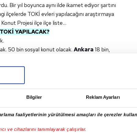
rdu. Bir yıl boyunca aynı ilde ikamet ediyor şartını
gi ilçelerde TOKİ evleri yapılacağını araştırmaya
nut Projesi ilçe ilçe liste...
TOKİ YAPILACAK?
k.
cak. 50 bin sosyal konut olacak.
Ankara
18 bin,
bin,
Bursa
8.650 yapılacak.
#GAZIANTEP
#BURSA
#BAYBURT
#TOKİ
IYET
Bilgiler
Reklam Ayarları
rlama faaliyetlerinin yürütülmesi amaçları ile çerezler kullan
I
yıcı ve cihazlarını tanımlayarak çalışırlar.