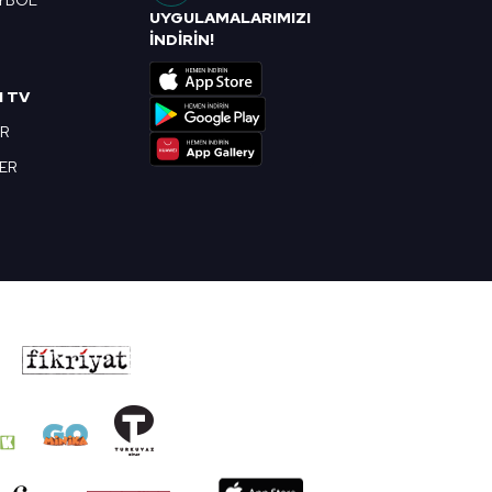
YBOL
UYGULAMALARIMIZI
R
İNDİRİN!
I TV
OR
BER