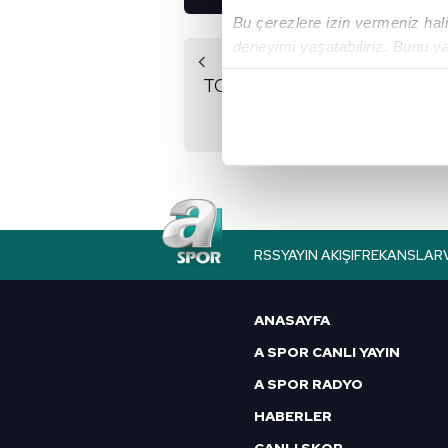
Bu çerezlere izin vermeniz halin
deneyimi yaşatabiliriz. Bunu y
Önceki Haber
içerikleri sunabilmek adına el
TOKİ orta gelir konut
noktasında tek gelir kalemimiz 
kampanyası nedir?
Her halükârda, kullanıcılar, bu 
Sizlere daha iyi bir hizmet sun
çerezler vasıtasıyla çeşitli kiş
amacıyla kullanılmaktadır. Diğer
RSS
YAYIN AKIŞI
FREKANSLAR
reklam/pazarlama faaliyetlerinin
Çerezlere ilişkin tercihlerinizi 
ANASAYFA
butonuna tıklayabilir,
Çerez Bi
A SPOR CANLI YAYIN
6698 sayılı Kişisel Verilerin 
A SPOR RADYO
mevzuata uygun olarak kullanılan
HABERLER