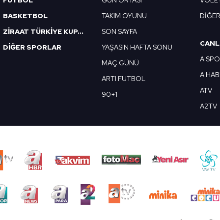
FUTBOL
GÜN ORTASI
VOLE
BASKETBOL
TAKIM OYUNU
DİĞE
ZİRAAT TÜRKİYE KUPASI
SON SAYFA
CANL
DİĞER SPORLAR
YAŞASIN HAFTA SONU
A SP
MAÇ GÜNÜ
A HA
ARTI FUTBOL
ATV
90+1
A2TV