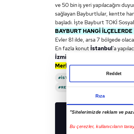
ve 50 bin iş yeri yapılacağını duyu
sağlayan Bayburtlular, kentte han
başladı. İşte Bayburt TOKİ Sosyal Ko
BAYBURT HANGİ İLÇELERDE 
Evler 81 ilde, arsa 7 bölgede olaca
En fazla konut
İstanbul
'a yapıla
İzmir
12 bin 400,
Gaziantep
10 
Merkez
Reddet
#İSTANBUL
#ANKARA
#İZMIR
#RECEP TAYYIP ERDOĞAN
#CUMHUR
Rıza
"Sitelerimizde reklam ve paza
UYGULAMALARIMIZ
İNDİRİN!
Bu çerezler, kullanıcıların tara