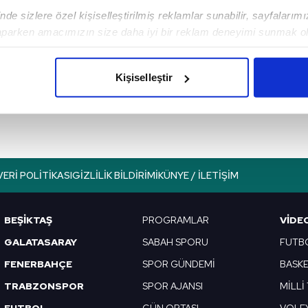
de sizlere özel kişiselleştirilmiş reklamlar sunabilir, sayfalarım
aparken amacımızın size daha iyi bir reklam deneyimi sunmak ol
Sonraki Haber
imizden gelen çabayı gösterdiğimizi ve bu noktada, reklamların ma
BATMAN TOKİ
olduğunu sizlere hatırlatmak isteriz.
YAPILACAK İLÇELER
Kişiselleştir
| Sosyal Konut Projesi
çerezlere izin vermedikleri takdirde, kullanıcılara hedefli reklaml
Batman’da hangi
ilçelerde TOKİ
abilmek için İnternet Sitemizde kendimize ve üçüncü kişilere ait 
yapılacak?
isel verileriniz işlenmekte olup gerekli olan çerezler bilgi toplum
 çerezler, sitemizin daha işlevsel kılınması ve kişiselleştirilmes
VERI POLITIKASI
GIZLILIK BILDIRIMI
KÜNYE / İLETIŞIM
 yapılması, amaçlarıyla sınırlı olarak açık rızanız dahilinde kulla
aşağıda yer alan panel vasıtasıyla belirleyebilirsiniz. Çerezlere iliş
BEŞİKTAŞ
PROGRAMLAR
VIDE
lgilendirme Metnimizi
ziyaret edebilirsiniz.
GALATASARAY
SABAH SPORU
FUTB
Korunması Kanunu uyarınca hazırlanmış Aydınlatma Metnimizi okum
FENERBAHÇE
SPOR GÜNDEMİ
BASK
 çerezlerle ilgili bilgi almak için lütfen
tıklayınız
.
TRABZONSPOR
SPOR AJANSI
MİLLİ