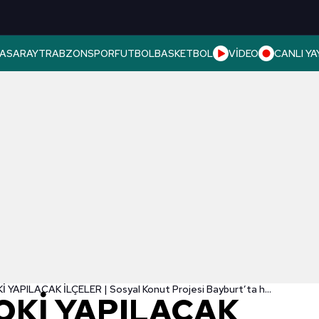
ASARAY
TRABZONSPOR
FUTBOL
BASKETBOL
VİDEO
CANLI YA
BAYBURT TOKİ YAPILACAK İLÇELER | Sosyal Konut Projesi Bayburt’ta hangi ilçelerde TOKİ yapılacak?
OKİ YAPILACAK