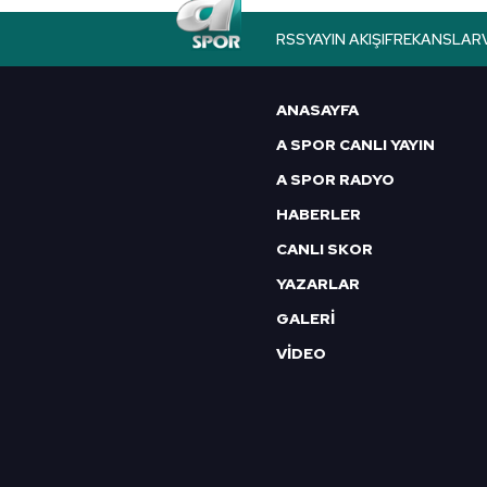
butonuna tıklayabilir,
Çerez Bi
RSS
YAYIN AKIŞI
FREKANSLAR
6698 sayılı Kişisel Verilerin 
mevzuata uygun olarak kullanılan
ANASAYFA
A SPOR CANLI YAYIN
A SPOR RADYO
HABERLER
CANLI SKOR
YAZARLAR
GALERİ
VİDEO