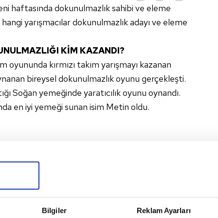
ni haftasında dokunulmazlık sahibi ve eleme
e hangi yarışmacılar dokunulmazlık adayı ve eleme
UNULMAZLIĞI KİM KAZANDI?
kım oyununda kırmızı takım yarışmayı kazanan
ynanan bireysel dokunulmazlık oyunu gerçekleşti.
ttığı Soğan yemeğinde yaratıcılık oyunu oynandı.
ında en iyi yemeği sunan isim Metin oldu.
lık oyununda Metin için kaşık attı.
E ADAYI KİM OLDU?
i oldu. Bireysel dokunulmazlığı kazanan Metin
ımdaki yarışmacılar ise kullandıkları oylarla ikinci
Bilgiler
Reklam Ayarları