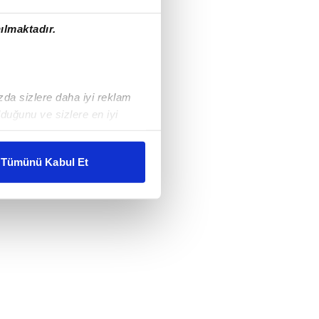
ılmaktadır.
ızda sizlere daha iyi reklam
duğunu ve sizlere en iyi
liyetlerimizi karşılamak
Tümünü Kabul Et
ar gösterilmeyecektir."
çerezler kullanılmaktadır. Bu
u hizmetlerinin sunulması
i ve sizlere yönelik
nılacaktır.
kin detaylı bilgi için Ayarlar