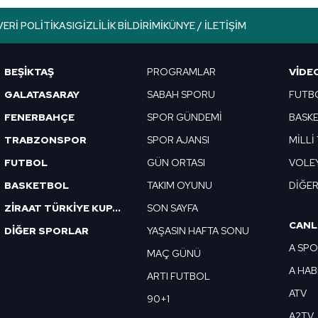
lgilendirme Metnimizi
ziyaret edebilirsiniz.
VERI POLITIKASI
GIZLILIK BILDIRIMI
KÜNYE / İLETIŞIM
Korunması Kanunu uyarınca hazırlanmış Aydınlatma Metnimizi okum
 çerezlerle ilgili bilgi almak için lütfen
tıklayınız
.
BEŞİKTAŞ
PROGRAMLAR
VIDE
GALATASARAY
SABAH SPORU
FUTB
FENERBAHÇE
SPOR GÜNDEMİ
BASK
TRABZONSPOR
SPOR AJANSI
MİLLİ
FUTBOL
GÜN ORTASI
VOLE
BASKETBOL
TAKIM OYUNU
DİĞE
ZİRAAT TÜRKİYE KUPASI
SON SAYFA
CANL
DİĞER SPORLAR
YAŞASIN HAFTA SONU
A SP
MAÇ GÜNÜ
A HA
ARTI FUTBOL
ATV
90+1
A2TV