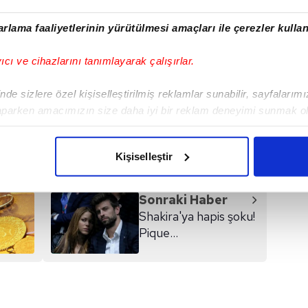
an oylamadan sonra Çağatay'ın yanına Burak
arak katıldı.
rlama faaliyetlerinin yürütülmesi amaçları ile çerezler kullan
yıcı ve cihazlarını tanımlayarak çalışırlar.
de sizlere özel kişiselleştirilmiş reklamlar sunabilir, sayfalarım
aparken amacımızın size daha iyi bir reklam deneyimi sunmak ol
I
imizden gelen çabayı gösterdiğimizi ve bu noktada, reklamların ma
olduğunu sizlere hatırlatmak isteriz.
Kişiselleştir
çerezlere izin vermedikleri takdirde, kullanıcılara hedefli reklaml
Sonraki Haber
abilmek için İnternet Sitemizde kendimize ve üçüncü kişilere ait 
Shakira'ya hapis şoku!
isel verileriniz işlenmekte olup gerekli olan çerezler bilgi toplum
P ique...
 çerezler, sitemizin daha işlevsel kılınması ve kişiselleştirilmes
 yapılması, amaçlarıyla sınırlı olarak açık rızanız dahilinde kulla
aşağıda yer alan panel vasıtasıyla belirleyebilirsiniz. Çerezlere iliş