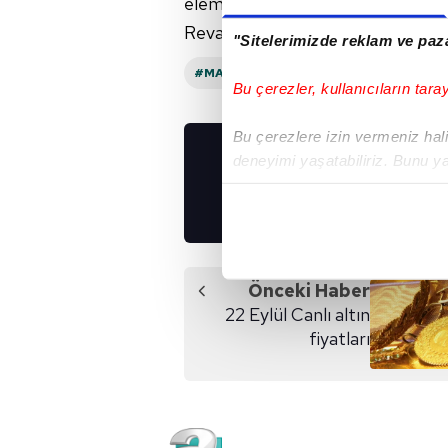
eleme adayını belirlediler. Yapıl
Revanbahş bir diğer eleme adayı ol
"Sitelerimizde reklam ve paza
#MASTERCHEF TÜRKIYE
Bu çerezler, kullanıcıların tara
Bu çerezlere izin vermeniz halin
deneyimi yaşatabiliriz. Bunu y
UYGULAMALARIMIZ
içerikleri sunabilmek adına el
İNDİRİN!
noktasında tek gelir kalemimiz 
Her halükârda, kullanıcılar, bu 
Önceki Haber
Sizlere daha iyi bir hizmet sun
22 Eylül Canlı altın
çerezler vasıtasıyla çeşitli kiş
fiyatları
amacıyla kullanılmaktadır. Diğer
reklam/pazarlama faaliyetlerinin
Çerezlere ilişkin tercihlerinizi 