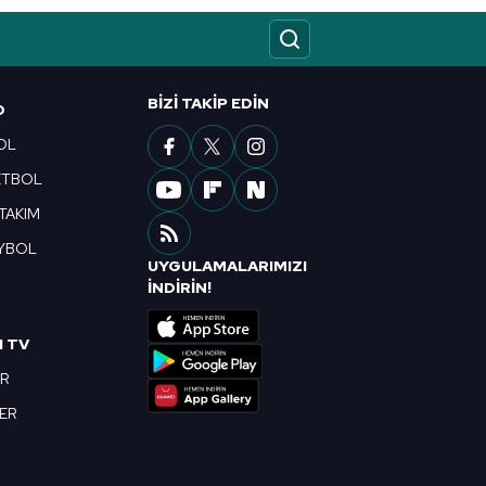
ak ve sitemizde ilgili
BIZI TAKIP EDIN
O
OL
ETBOL
 TAKIM
YBOL
UYGULAMALARIMIZI
R
İNDİRİN!
I TV
OR
BER