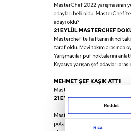
MasterChef 2022 yarışmasının ye
adayları belli oldu. MasterChef't
adayı oldu?
21 EYLÜL MASTERCHEF DOK
Masterchef'te haftanın ikinci ta
taraf oldu. Mavi takım arasında o
Yarışmacılar püf noktalarını anla
Kıyasıya yarışan şef adayları aras
MEHMET ŞEF KAŞIK ATTI!
Masterchef'te Mehmet şef yaratıcı
21 EYLÜL MASTERCHEF ELEM
Reddet
Masterchef'te eleme adayları bell
potaya Çağatay'ı gönderdi. Mavi tak
Rıza