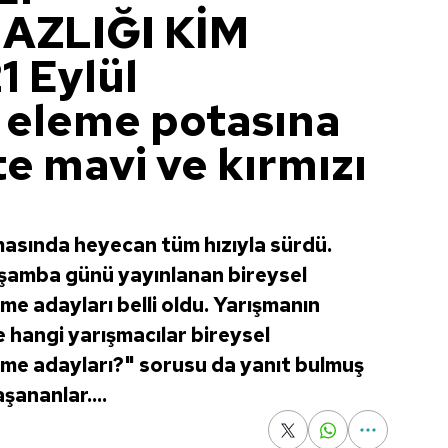
ZLIĞI KİM
 Eylül
 eleme potasına
şte mavi ve kırmızı
asında heyecan tüm hızıyla sürdü.
rşamba günü yayınlanan bireysel
me adayları belli oldu. Yarışmanın
hangi yarışmacılar bireysel
eme adayları?" sorusu da yanıt bulmuş
şananlar....