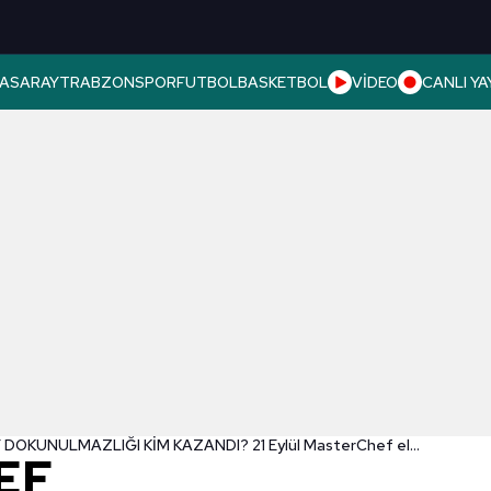
ASARAY
TRABZONSPOR
FUTBOL
BASKETBOL
VİDEO
CANLI YA
MASTERCHEF DOKUNULMAZLIĞI KİM KAZANDI? 21 Eylül MasterChef eleme potasına kim gitti? İşte mavi ve kırmızı takımlar!
EF