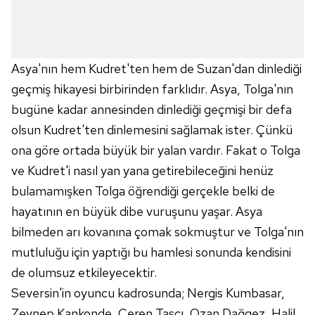
Sizlere daha iyi bir hizmet sunabilmek için İnternet
Sitemizde kendimize ve üçüncü kişilere ait çerezler
kullanılmaktadır. Bu çerezler vasıtasıyla çeşitli kişisel
verileriniz işlenmekte olup gerekli olan çerezler bilgi
Asya'nın hem Kudret'ten hem de Suzan'dan dinlediği
toplumu hizmetlerinin sunulması amacıyla
kullanılmaktadır. Diğer çerezler, sitemizin daha işlevsel
geçmiş hikayesi birbirinden farklıdır. Asya, Tolga'nın
kılınması ve kişiselleştirilmesi ve sizlere yönelik
bugüne kadar annesinden dinlediği geçmişi bir defa
reklam/pazarlama faaliyetlerinin yapılması, amaçlarıyla
olsun Kudret'ten dinlemesini sağlamak ister. Çünkü
sınırlı olarak açık rızanız dahilinde kullanılacaktır.
ona göre ortada büyük bir yalan vardır. Fakat o Tolga
ve Kudret'i nasıl yan yana getirebileceğini henüz
Çerezlere ilişkin tercihlerinizi aşağıda yer alan panel
vasıtasıyla belirleyebilirsiniz. Çerezlere ilişkin detaylı bilgi
bulamamışken Tolga öğrendiği gerçekle belki de
için Ayarlar butonuna tıklayabilir,
Çerez Bilgilendirme
hayatının en büyük dibe vuruşunu yaşar. Asya
Metnimizi
ziyaret edebilirsiniz.
bilmeden arı kovanına çomak sokmuştur ve Tolga'nın
mutluluğu için yaptığı bu hamlesi sonunda kendisini
6698 sayılı Kişisel Verilerin Korunması Kanunu uyarınca
de olumsuz etkileyecektir.
hazırlanmış Aydınlatma Metnimizi okumak ve sitemizde
ilgili mevzuata uygun olarak kullanılan çerezlerle ilgili bilgi
Seversin'in oyuncu kadrosunda; Nergis Kumbasar,
almak için lütfen
tıklayınız
.
Zeynep Kankonde, Ceren Taşçı, Ozan Dağgez, Halil