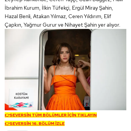
İbrahim Kurum, İlkin Tüfekçi, Ergül Miray Şahin,
Hazal Benli, Atakan Yılmaz, Ceren Yıldırım, Elif
Çapkın, Yağmur Gurur ve Nihayet Şahin yer alıyor.
👉SEVERSİN TÜM BÖLÜMLER İÇİN TIKLAYIN
👉SEVERSİN 16. BÖLÜM İZLE