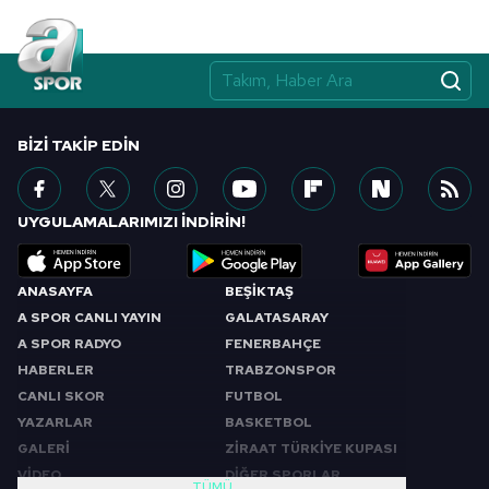
BIZI TAKIP EDIN
UYGULAMALARIMIZI İNDİRİN!
ANASAYFA
BEŞİKTAŞ
A SPOR CANLI YAYIN
GALATASARAY
A SPOR RADYO
FENERBAHÇE
HABERLER
TRABZONSPOR
CANLI SKOR
FUTBOL
YAZARLAR
BASKETBOL
GALERİ
ZİRAAT TÜRKİYE KUPASI
VİDEO
DİĞER SPORLAR
TÜMÜ