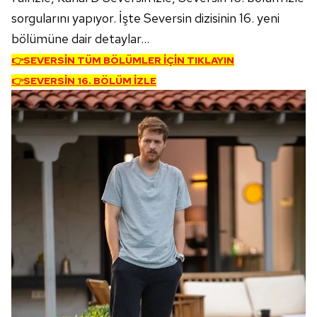
sorgularını yapıyor. İşte Seversin dizisinin 16. yeni
bölümüne dair detaylar...
👉SEVERSİN TÜM BÖLÜMLER İÇİN TIKLAYIN
👉SEVERSİN 16. BÖLÜM İZLE