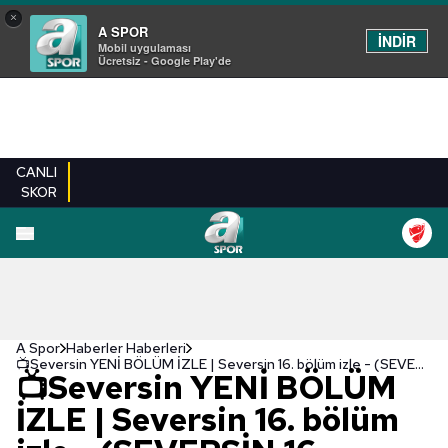
×
A SPOR
İNDİR
Mobil uygulaması
Ücretsiz - Google Play'de
CANLI
SKOR
A Spor
Haberler Haberleri
📺Seversin YENİ BÖLÜM İZLE | Seversin 16. bölüm izle - (SEVERSİN 16 . BÖLÜM TEK PARÇA HD İZLE)
📺Seversin YENİ BÖLÜM
İZLE | Seversin 16. bölüm