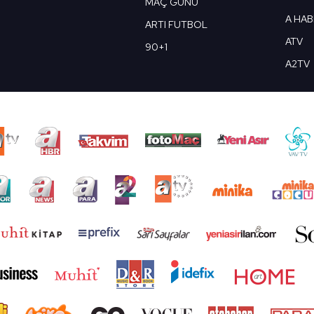
MAÇ GÜNÜ
A HA
ARTI FUTBOL
ATV
90+1
A2TV