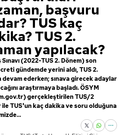
 zaman, başvuru
adar? TUS kaç
kika? TUS 2.
aman yapılacak?
iş Sınavı (2022-TUS 2. Dönem) son
creti gündemde yerini aldı, TUS 2.
ım devam ederken; sınava girecek adaylar
acağını araştırmaya başladı. ÖSYM
m.gov.tr) gerçekleştirilen TUS/2
r ile TUS'un kaç dakika ve soru olduğuna
mizde...