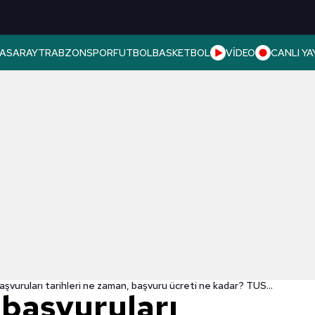
ASARAY
TRABZONSPOR
FUTBOL
BASKETBOL
VİDEO
CANLI YA
2022 TUS/2 başvuruları tarihleri ne zaman, başvuru ücreti ne kadar? TUS kaç soru, kaç dakika? TUS 2. dönem ne zaman yapılacak?
başvuruları