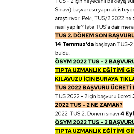
TUS - 2 için heyecanlı bekleyiş s
Sınavı) başvurusu yapmak isteyen 
araştırıyor. Peki, TUS/2 2022 ne
nasıl yapılır? İşte TUS'a dair merak
TUS 2. DÖNEM SON BAŞVURU
14 Temmuz'da
başlayan
TUS-2 
buldu.
ÖSYM 2022 TUS - 2 BAŞVURU
TIPTA UZMANLIK EĞİTİMİ Gİ
KILAVUZU İÇİN BURAYA TIKL
TUS 2022 BAŞVURU ÜCRETİ 
TUS 2022 - 2 için başvuru ücreti
3
2022 TUS - 2 NE ZAMAN?
2022-TUS 2. Dönem sınavı
4 Eyl
ÖSYM 2022 TUS - 2 BAŞVURU
TIPTA UZMANLIK EĞİTİMİ Gİ