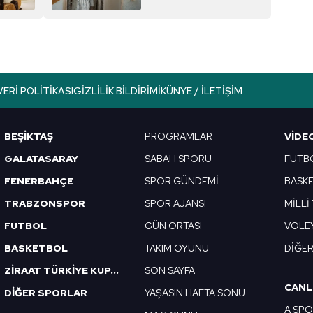
oyuncuları
VERI POLITIKASI
GIZLILIK BILDIRIMI
KÜNYE / İLETIŞIM
BEŞİKTAŞ
PROGRAMLAR
VIDE
GALATASARAY
SABAH SPORU
FUTB
FENERBAHÇE
SPOR GÜNDEMİ
BASK
TRABZONSPOR
SPOR AJANSI
MİLLİ
FUTBOL
GÜN ORTASI
VOLE
BASKETBOL
TAKIM OYUNU
DİĞE
ZİRAAT TÜRKİYE KUPASI
SON SAYFA
CANL
DİĞER SPORLAR
YAŞASIN HAFTA SONU
A SP