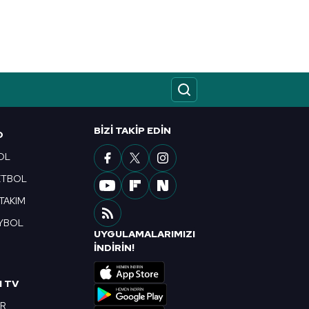
BIZI TAKIP EDIN
O
OL
ETBOL
 TAKIM
YBOL
UYGULAMALARIMIZI
R
İNDİRİN!
I TV
OR