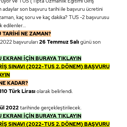
ürüyor ve TUS (Tıpta Uzmanlık Eğitimi Giriş
adaylar son başvuru tarihi ile başvuru ücretini
 zaman, kaç soru ve kaç dakika? TUS -2 başvurusu
 edilenler...
 TARİHİ NE ZAMAN?
2022 başvuruları
26 Temmuz Salı
günü son
 EKRANI İÇİN BURAYA TIKLAYIN
RİŞ SINAVI (2022-TUS 2. DÖNEM) BAŞVURU
AYIN
NE KADAR?
10 Türk Lirası
olarak belirlendi.
ül 2022
tarihinde gerçekleştirilecek.
 EKRANI İÇİN BURAYA TIKLAYIN
RİŞ SINAVI (2022-TUS 2. DÖNEM) BAŞVURU