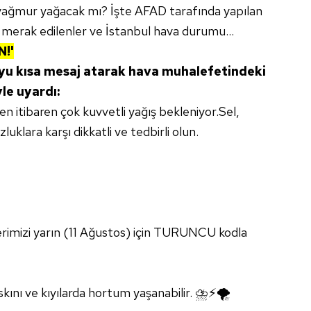
 yağmur yağacak mı? İşte AFAD tarafında yapılan
 merak edilenler ve İstanbul hava durumu...
N!'
'yu kısa mesaj atarak hava muhalefetindeki
le uyardı:
n itibaren çok kuvvetli yağış bekleniyor.Sel,
uklara karşı dikkatli ve tedbirli olun.
lerimizi yarın (11 Ağustos) için TURUNCU kodla
askını ve kıyılarda hortum yaşanabilir. ⛈⚡️🌪