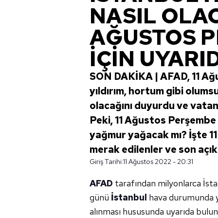
NASIL OLAC
AĞUSTOS 
İÇİN UYARI
SON DAKİKA | AFAD, 11 Ağus
yıldırım, hortum gibi olumsu
olacağını duyurdu ve vatan
Peki, 11 Ağustos Perşembe 
yağmur yağacak mı? İşte 1
merak edilenler ve son açıkl
Giriş Tarihi:
11 Ağustos 2022 - 20:31
AFAD
tarafından milyonlarca İsta
günü
İstanbul
hava durumunda y
alınması hususunda uyarıda bulun