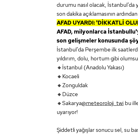
durumu nasıl olacak, İstanbul'da
son dakika açıklamasının ardından
AFAD UYARDI: 'DİKKATLİ OLU
AFAD, milyonlarca İstanbullu
son gelişmeler konusunda şöy
İstanbul'da Perşembe ilk saatlerde
yıldırım, dolu, hortum gibi olumsuzl
🔸İstanbul (Anadolu Yakası)
🔸Kocaeli
🔸Zonguldak
🔸Düzce
🔸Sakarya
@meteoroloji_twi
bu il
uyarıyor!
Şiddetli yağışlar sonucu sel, su b