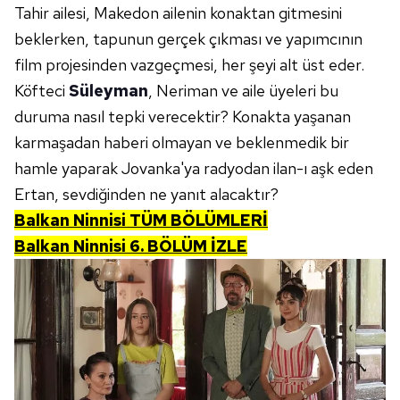
reklam/pazarlama faaliyetlerinin yapılması, amaçlarıyla
Tahir ailesi, Makedon ailenin konaktan gitmesini
sınırlı olarak açık rızanız dahilinde kullanılacaktır.
beklerken, tapunun gerçek çıkması ve yapımcının
film projesinden vazgeçmesi, her şeyi alt üst eder.
Çerezlere ilişkin tercihlerinizi aşağıda yer alan panel
Köfteci
Süleyman
, Neriman ve aile üyeleri bu
vasıtasıyla belirleyebilirsiniz. Çerezlere ilişkin detaylı bilgi
duruma nasıl tepki verecektir? Konakta yaşanan
için Ayarlar butonuna tıklayabilir,
Çerez Bilgilendirme
Metnimizi
ziyaret edebilirsiniz.
karmaşadan haberi olmayan ve beklenmedik bir
hamle yaparak Jovanka'ya radyodan ilan-ı aşk eden
6698 sayılı Kişisel Verilerin Korunması Kanunu uyarınca
Ertan, sevdiğinden ne yanıt alacaktır?
hazırlanmış Aydınlatma Metnimizi okumak ve sitemizde
Balkan Ninnisi TÜM BÖLÜMLERİ
ilgili mevzuata uygun olarak kullanılan çerezlerle ilgili bilgi
Balkan Ninnisi 6. BÖLÜM İZLE
almak için lütfen
tıklayınız
.