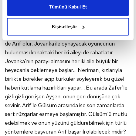
kişiselleştirilmiş reklamlar sunabilir, sayfalarımızda sizlere
Tümünü Kabul Et
Balkan Ninnisi 6. BÖLÜM KONUSU
daha iyi reklam deneyimi yaşatabiliriz. Bunu yaparken
amacımızın size daha iyi bir reklam deneyimi sunmak
Süleyman, çarşı ağası olamasa da doğruyu
olduğunu ve sizlere en iyi içerikleri sunabilmek adına
söyleyerek çarşıda itibarını geri kazanır. Bu duruma
Kişiselleştir
elimizden gelen çabayı gösterdiğimizi ve bu noktada,
en çok babası Zübeyir Ağa sevinirken en çok üzülen
reklamların maliyetlerimizi karşılamak noktasında tek gelir
de Arif olur. Jovanka ile oynayacak oyuncunun
kalemimiz olduğunu sizlere hatırlatmak isteriz.
bulunması konaktaki her iki aileyi de rahatlatır.
Her halükârda, kullanıcılar, bu çerezlere izin vermedikleri
Jovanka'nın parayı almasını her iki aile büyük bir
takdirde, kullanıcılara hedefli reklamlar
heyecanla beklemeye başlar… Neriman, kızlarıyla
gösterilmeyecektir."
birlikte börekler açıp türküler söyleyerek bu güzel
haberi kutlama hazırlıkları yapar… Bu arada Zafer'le
Sizlere daha iyi bir hizmet sunabilmek için İnternet
gizli gizli görüşen Ayşen, onun geri dönüşüne çok
Sitemizde kendimize ve üçüncü kişilere ait çerezler
kullanılmaktadır. Bu çerezler vasıtasıyla çeşitli kişisel
sevinir. Arif'le Gülsüm arasında ise son zamanlarda
verileriniz işlenmekte olup gerekli olan çerezler bilgi
sert rüzgarlar esmeye başlamıştır. Gülsüm'ü mutlu
toplumu hizmetlerinin sunulması amacıyla
edebilmek ve onun yüzünü güldürebilmek için türlü
kullanılmaktadır. Diğer çerezler, sitemizin daha işlevsel
yöntemlere başvuran Arif başarılı olabilecek midir?
kılınması ve kişiselleştirilmesi ve sizlere yönelik