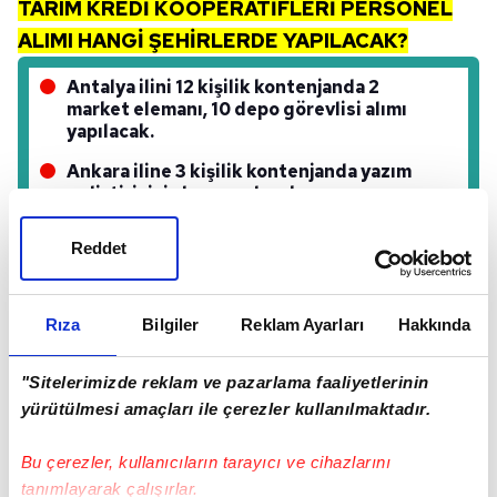
TARIM KREDİ KOOPERATİFLERİ PERSONEL
ALIMI HANGİ ŞEHİRLERDE YAPILACAK?
Antalya ilini 12 kişilik kontenjanda 2
market elemanı, 10 depo görevlisi alımı
yapılacak.
Ankara iline 3 kişilik kontenjanda yazım
geliştiricisi alımı yapılacak.
Bursa iline bir kişilik kontenjanda temizlik
Reddet
görevlisi alımı yapılacaktır.
İŞKUR BAŞVURU EKRANI İÇİN BURAYA
Rıza
Bilgiler
Reklam Ayarları
Hakkında
TIKLAYINIZ
"Sitelerimizde reklam ve pazarlama faaliyetlerinin
yürütülmesi amaçları ile çerezler kullanılmaktadır.
Bu çerezler, kullanıcıların tarayıcı ve cihazlarını
tanımlayarak çalışırlar.