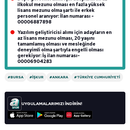
toplumu hizmetlerinin sunulması amacıyla
ilkokul mezunu olması en fazla yüksek
kullanılmaktadır. Diğer çerezler, sitemizin daha işlevsel
lisans mezunu olma şartı ile erkek
kılınması ve kişiselleştirilmesi ve sizlere yönelik
personel aranıyor: İlan numarası -
reklam/pazarlama faaliyetlerinin yapılması, amaçlarıyla
00006887898
sınırlı olarak açık rızanız dahilinde kullanılacaktır.
Yazılım geliştiricisi alımı için adayların en
az lisans mezunu olması, 20 yaşını
Çerezlere ilişkin tercihlerinizi aşağıda yer alan panel
tamamlamış olması ve mesleğinde
vasıtasıyla belirleyebilirsiniz. Çerezlere ilişkin detaylı bilgi
deneyimli olma şartıyla engelli olması
gerekiyor: İş ilan numarası-
için Ayarlar butonuna tıklayabilir,
Çerez Bilgilendirme
00006904283
Metnimizi
ziyaret edebilirsiniz.
6698 sayılı Kişisel Verilerin Korunması Kanunu uyarınca
#BURSA
#İŞKUR
#ANKARA
#TÜRKIYE CUMHURIYETI
hazırlanmış Aydınlatma Metnimizi okumak ve sitemizde
ilgili mevzuata uygun olarak kullanılan çerezlerle ilgili bilgi
almak için lütfen
tıklayınız
.
UYGULAMALARIMIZI İNDİRİN!