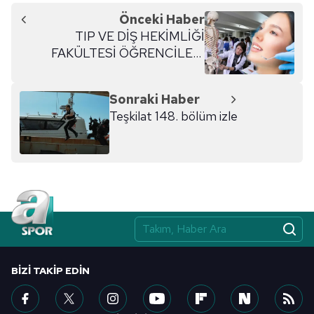
Önceki Haber
TIP VE DİŞ HEKİMLİĞİ
FAKÜLTESİ ÖĞRENCİLERİ
MAAŞLARI NE KADAR OLDU?
Sonraki Haber
Teşkilat 148. bölüm izle
BIZI TAKIP EDIN