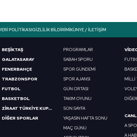
VERI POLITIKASI
GIZLILIK BILDIRIMI
KÜNYE / İLETIŞIM
BEŞİKTAŞ
PROGRAMLAR
VIDE
GALATASARAY
SABAH SPORU
FUTB
FENERBAHÇE
SPOR GÜNDEMİ
BASK
TRABZONSPOR
SPOR AJANSI
MİLLİ
FUTBOL
GÜN ORTASI
VOLE
BASKETBOL
TAKIM OYUNU
DİĞE
ZİRAAT TÜRKİYE KUPASI
SON SAYFA
CANL
DİĞER SPORLAR
YAŞASIN HAFTA SONU
A SP
MAÇ GÜNÜ
A HA