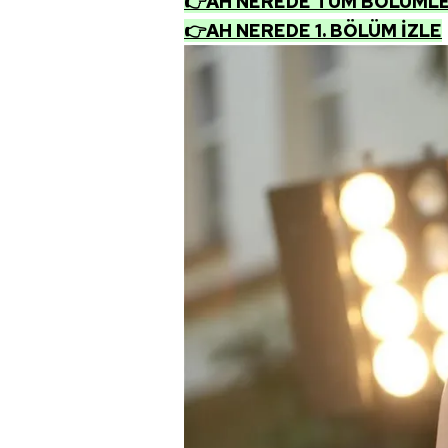
👉AH NEREDE TÜM BÖLÜMLER
👉AH NEREDE 1. BÖLÜM İZLE