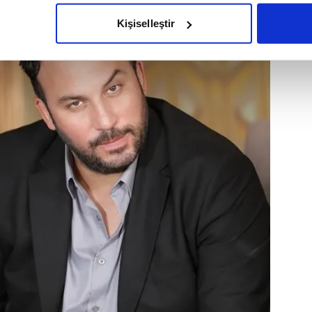
olduğunu sizlere hatırlatmak isteriz.
Kişiselleştir
çerezlere izin vermedikleri takdirde, kullanıcılara hedefli reklaml
abilmek için İnternet Sitemizde kendimize ve üçüncü kişilere ait 
isel verileriniz işlenmekte olup gerekli olan çerezler bilgi toplum
 çerezler, sitemizin daha işlevsel kılınması ve kişiselleştirilmes
 yapılması, amaçlarıyla sınırlı olarak açık rızanız dahilinde kulla
aşağıda yer alan panel vasıtasıyla belirleyebilirsiniz. Çerezlere iliş
lgilendirme Metnimizi
ziyaret edebilirsiniz.
Korunması Kanunu uyarınca hazırlanmış Aydınlatma Metnimizi okum
 çerezlerle ilgili bilgi almak için lütfen
tıklayınız
.