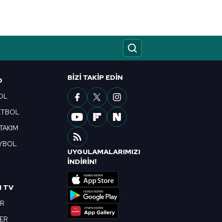
BIZI TAKIP EDIN
O
OL
ETBOL
 TAKIM
YBOL
UYGULAMALARIMIZI
R
İNDİRİN!
I TV
OR
BER