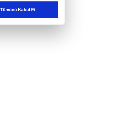
Tümünü Kabul Et
ar gösterilmeyecektir."
çerezler kullanılmaktadır. Bu
u hizmetlerinin sunulması
i ve sizlere yönelik
nılacaktır.
kin detaylı bilgi için Ayarlar
ak ve sitemizde ilgili