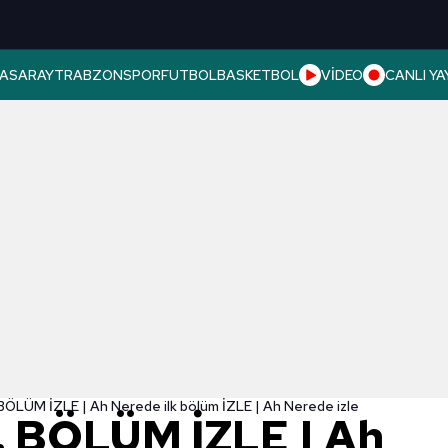
ASARAY
TRABZONSPOR
FUTBOL
BASKETBOL
VİDEO
CANLI YA
BÖLÜM İZLE | Ah Nerede ilk bölüm İZLE | Ah Nerede izle
. BÖLÜM İZLE | Ah