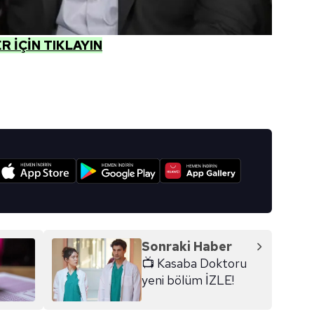
 İÇİN TIKLAYIN
I
Sonraki Haber
📺 Kasaba Doktoru
yeni bölüm İZLE!