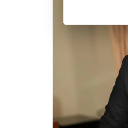
noktasında tek gelir kalemimiz 
Her halükârda, kullanıcılar, bu 
Sizlere daha iyi bir hizmet sun
çerezler vasıtasıyla çeşitli kiş
amacıyla kullanılmaktadır. Diğer
reklam/pazarlama faaliyetlerinin
Çerezlere ilişkin tercihlerinizi 
butonuna tıklayabilir,
Çerez Bi
6698 sayılı Kişisel Verilerin 
mevzuata uygun olarak kullanılan