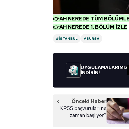
👉AH NEREDE TÜM BÖLÜMLER
👉AH NEREDE 1. BÖLÜM İZLE
#İSTANBUL
#BURSA
UYGULAMALARIMIZ
İNDİRİN!
Önceki Haber
KPSS başvuruları ne
zaman başlıyor?