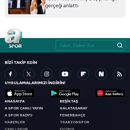
ilgili mevzuata uygun olarak kullanılan çerezlerle ilgili bilgi
gerçeği anlattı
almak için lütfen
tıklayınız
.
BIZI TAKIP EDIN
UYGULAMALARIMIZI İNDİRİN!
ANASAYFA
BEŞİKTAŞ
A SPOR CANLI YAYIN
GALATASARAY
A SPOR RADYO
FENERBAHÇE
HABERLER
TRABZONSPOR
CANLI SKOR
FUTBOL