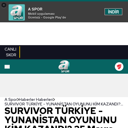
×
A SPOR
İNDİR
Mobil uygulaması
Ücretsiz - Google Play'de
CANLI
SKOR
A Spor
Haberler Haberleri
SURVIVOR TÜRKİYE - YUNANİSTAN OYUNUNU KİM KAZANDI? 25 Mayıs Türk - Yunan oyununda kazanan takım belli oldu
SURVIVOR TÜRKİYE -
YUNANİSTAN OYUNUNU