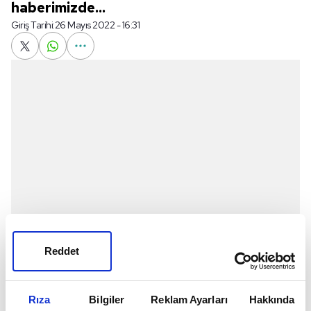
haberimizde...
Giriş Tarihi:
26 Mayıs 2022 - 16:31
Reddet
Survivor All Star'da ödül oyunu nefes kesti. 25 Mayıs
Rıza
Bilgiler
Reklam Ayarları
Hakkında