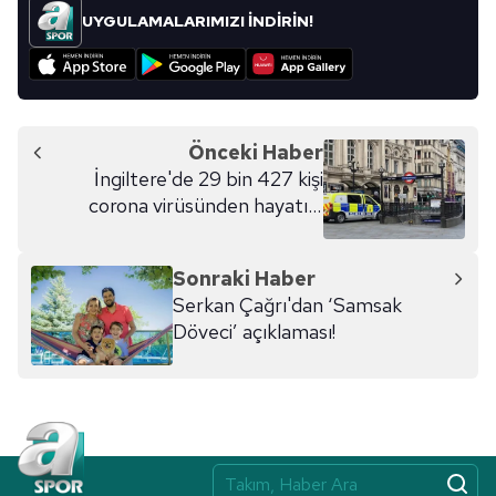
UYGULAMALARIMIZI İNDİRİN!
Önceki Haber
İngiltere'de 29 bin 427 kişi
corona virüsünden hayatını
kaybetti
Sonraki Haber
Serkan Çağrı'dan ‘Samsak
Döveci’ açıklaması!