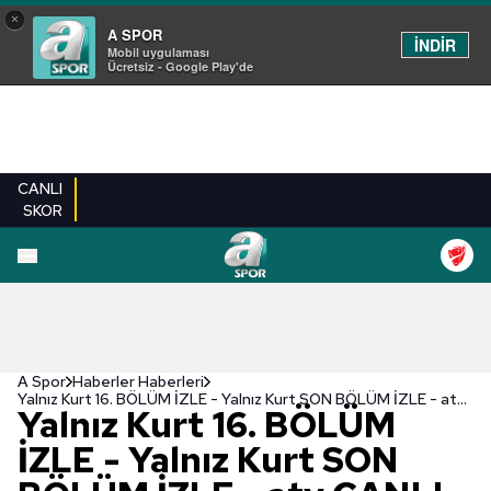
×
A SPOR
İNDİR
Mobil uygulaması
Ücretsiz - Google Play'de
CANLI
SKOR
A Spor
Haberler Haberleri
Yalnız Kurt 16. BÖLÜM İZLE - Yalnız Kurt SON BÖLÜM İZLE - atv CANLI İZLE | Yalnız Kurt izle
Yalnız Kurt 16. BÖLÜM
İZLE - Yalnız Kurt SON