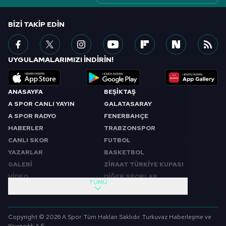
BIZI TAKIP EDIN
UYGULAMALARIMIZI İNDİRİN!
ANASAYFA
BEŞİKTAŞ
A SPOR CANLI YAYIN
GALATASARAY
A SPOR RADYO
FENERBAHÇE
HABERLER
TRABZONSPOR
CANLI SKOR
FUTBOL
YAZARLAR
BASKETBOL
GALERİ
ZİRAAT TÜRKİYE KUPASI
VİDEO
DİĞER SPORLAR
TÜMÜ
PROGRAMLAR
VIDEO
SABAH SPORU
FUTBOL
Copyright © 2026 A Spor. Tüm Hakları Saklıdır. Turkuvaz Haberleşme ve
SPOR GÜNDEMİ
BASKETBOL