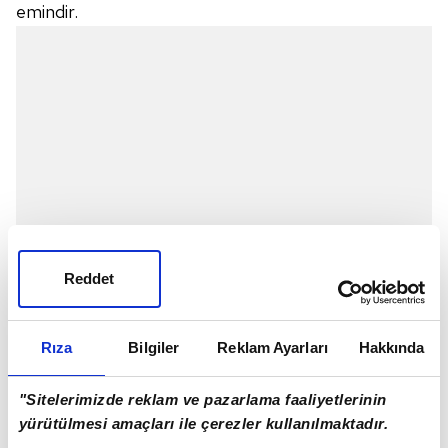
emindir.
Reddet
Rıza
Bilgiler
Reklam Ayarları
Hakkında
Ahmet ise dürüst ve adaletli olan hakimin Nizam'ı
neden serbest bıraktığını anlamak için hakimle bir
"Sitelerimizde reklam ve pazarlama faaliyetlerinin
yürütülmesi amaçları ile çerezler kullanılmaktadır.
görüşme yapar. Hakim'in neden Nizam'ı serbest