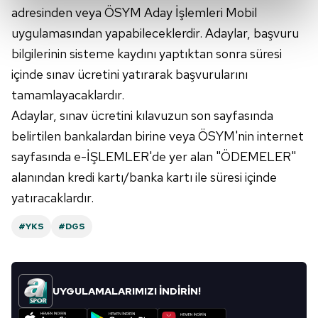
kalemimiz olduğunu sizlere hatırlatmak isteriz.
adresinden veya ÖSYM Aday İşlemleri Mobil
uygulamasından yapabileceklerdir. Adaylar, başvuru
Her halükârda, kullanıcılar, bu çerezlere izin vermedikleri
bilgilerinin sisteme kaydını yaptıktan sonra süresi
takdirde, kullanıcılara hedefli reklamlar
içinde sınav ücretini yatırarak başvurularını
gösterilmeyecektir."
tamamlayacaklardır.
Sizlere daha iyi bir hizmet sunabilmek için İnternet
Adaylar, sınav ücretini kılavuzun son sayfasında
Sitemizde kendimize ve üçüncü kişilere ait çerezler
belirtilen bankalardan birine veya ÖSYM'nin internet
kullanılmaktadır. Bu çerezler vasıtasıyla çeşitli kişisel
sayfasında e-İŞLEMLER'de yer alan "ÖDEMELER"
verileriniz işlenmekte olup gerekli olan çerezler bilgi
alanından kredi kartı/banka kartı ile süresi içinde
toplumu hizmetlerinin sunulması amacıyla
kullanılmaktadır. Diğer çerezler, sitemizin daha işlevsel
yatıracaklardır.
kılınması ve kişiselleştirilmesi ve sizlere yönelik
#YKS
#DGS
reklam/pazarlama faaliyetlerinin yapılması, amaçlarıyla
sınırlı olarak açık rızanız dahilinde kullanılacaktır.
Çerezlere ilişkin tercihlerinizi aşağıda yer alan panel
UYGULAMALARIMIZI İNDİRİN!
vasıtasıyla belirleyebilirsiniz. Çerezlere ilişkin detaylı bilgi
için Ayarlar butonuna tıklayabilir,
Çerez Bilgilendirme