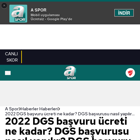
×
A SPOR
İNDİR
Mobil uygulaması
Ücretsiz - Google Play'de
CANLI
SKOR
A Spor
Haberler Haberleri
2022 DGS başvuru ücreti ne kadar? DGS başvurusu nasıl yapılır? DGS başvuru kılavuzu
2022 DGS başvuru ücreti
ne kadar? DGS başvurusu