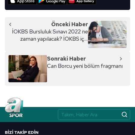
Metnimizi
ziyaret edebilirsiniz.
6698 sayılı Kişisel Verilerin Korunması Kanunu uyarınca
Önceki Haber
hazırlanmış Aydınlatma Metnimizi okumak ve sitemizde
İOKBS Bursluluk Sınavı 2022 ne
ilgili mevzuata uygun olarak kullanılan çerezlerle ilgili bilgi
zaman yapılacak? İOKBS için
almak için lütfen
tıklayınız
.
başvurular sona eriyor
Sonraki Haber
Can Borcu yeni bölüm fragmanı
BIZI TAKIP EDIN