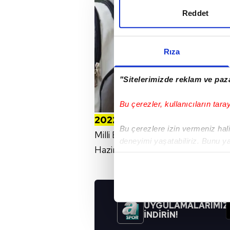
Reddet
Rıza
"Sitelerimizde reklam ve paza
Bu çerezler, kullanıcıların tara
2022 LGS NE ZAMAN?
Bu çerezlere izin vermeniz halin
Milli Eğitim Bakanı Mahmut Özer, 
deneyimi yaşatabiliriz. Bunu y
Haziran 2022'de uygulanacağını aç
içerikleri sunabilmek adına el
noktasında tek gelir kalemimiz 
Her halükârda, kullanıcılar, bu 
UYGULAMALARIMIZ
İNDİRİN!
Sizlere daha iyi bir hizmet sun
çerezler vasıtasıyla çeşitli kiş