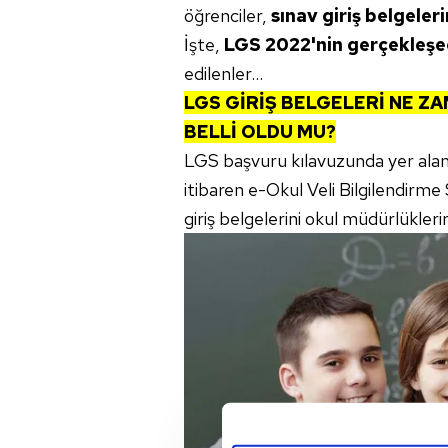
öğrenciler,
sınav giriş belgeleri
İşte,
LGS 2022'nin gerçekleşece
edilenler...
LGS GİRİŞ BELGELERİ NE Z
BELLİ OLDU MU?
LGS başvuru kılavuzunda yer alan b
itibaren e-Okul Veli Bilgilendirme
giriş belgelerini okul müdürlükleri