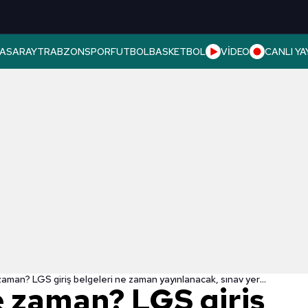
ASARAY
TRABZONSPOR
FUTBOL
BASKETBOL
VİDEO
CANLI YA
LGS 2022 ne zaman? LGS giriş belgeleri ne zaman yayınlanacak, sınav yerleri belli oldu mu? LGS sınava giriş belgesi sorgulama ekranı
 zaman? LGS giriş