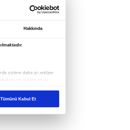
Hakkında
ılmaktadır.
ızda sizlere daha iyi reklam
duğunu ve sizlere en iyi
liyetlerimizi karşılamak
Tümünü Kabul Et
ar gösterilmeyecektir."
çerezler kullanılmaktadır. Bu
u hizmetlerinin sunulması