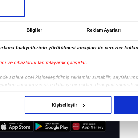
Bilgiler
Reklam Ayarları
rlama faaliyetlerinin yürütülmesi amaçları ile çerezler kullan
yıcı ve cihazlarını tanımlayarak çalışırlar.
de sizlere özel kişiselleştirilmiş reklamlar sunabilir, sayfalarım
Liselere Geçiş Sistemi (LGS) Sınavı'nın bu yıl 5
aparken amacımızın size daha iyi bir reklam deneyimi sunmak ol
ıkladı.
imizden gelen çabayı gösterdiğimizi ve bu noktada, reklamların ma
olduğunu sizlere hatırlatmak isteriz.
Kişiselleştir
çerezlere izin vermedikleri takdirde, kullanıcılara hedefli reklaml
I
abilmek için İnternet Sitemizde kendimize ve üçüncü kişilere ait 
isel verileriniz işlenmekte olup gerekli olan çerezler bilgi toplum