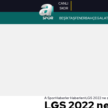
CANLI
SKOR
BEŞİKTAŞ
FENERBAHÇE
GALAT
A Spor
Haberler Haberleri
LGS 2022 ne