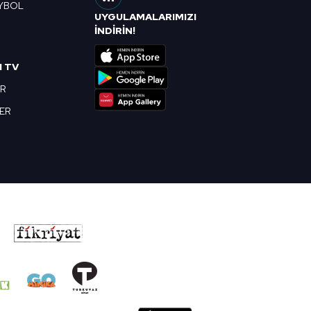
YBOL
UYGULAMALARIMIZI
R
İNDİRİN!
I TV
OR
BER