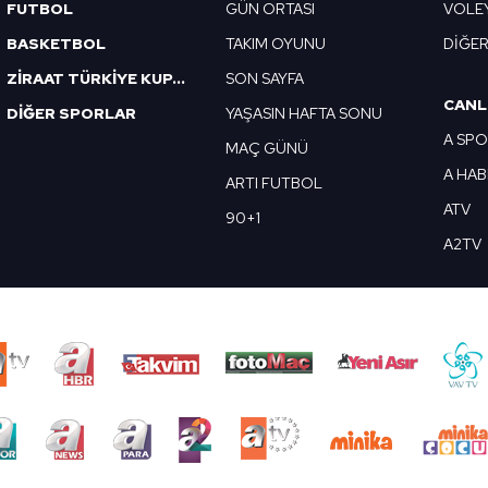
FUTBOL
GÜN ORTASI
VOLE
BASKETBOL
TAKIM OYUNU
DİĞE
ZİRAAT TÜRKİYE KUPASI
SON SAYFA
CANL
DİĞER SPORLAR
YAŞASIN HAFTA SONU
A SP
MAÇ GÜNÜ
A HA
ARTI FUTBOL
ATV
90+1
A2TV