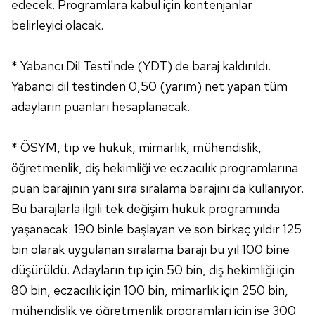
edecek. Programlara kabul için kontenjanlar
belirleyici olacak.
Çerezlere ilişkin tercihlerinizi aşağıda yer alan panel
vasıtasıyla belirleyebilirsiniz. Çerezlere ilişkin detaylı bilgi
* Yabancı Dil Testi'nde (YDT) de baraj kaldırıldı.
için Ayarlar butonuna tıklayabilir,
Çerez Bilgilendirme
Metnimizi
ziyaret edebilirsiniz.
Yabancı dil testinden 0,50 (yarım) net yapan tüm
adayların puanları hesaplanacak.
6698 sayılı Kişisel Verilerin Korunması Kanunu uyarınca
hazırlanmış Aydınlatma Metnimizi okumak ve sitemizde
* ÖSYM, tıp ve hukuk, mimarlık, mühendislik,
ilgili mevzuata uygun olarak kullanılan çerezlerle ilgili bilgi
almak için lütfen
tıklayınız
.
öğretmenlik, diş hekimliği ve eczacılık programlarına
puan barajının yanı sıra sıralama barajını da kullanıyor.
Bu barajlarla ilgili tek değişim hukuk programında
yaşanacak. 190 binle başlayan ve son birkaç yıldır 125
bin olarak uygulanan sıralama barajı bu yıl 100 bine
düşürüldü. Adayların tıp için 50 bin, diş hekimliği için
80 bin, eczacılık için 100 bin, mimarlık için 250 bin,
mühendislik ve öğretmenlik programları için ise 300