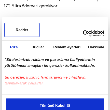
172.5 lira ödemesi gerekiyor.
Geç başvuru günlerinde yapılan başvurularda ücret
geç başvuru günlerinde
Türkiye
saatiyle 23.59'a
Reddet
kadar ödenmelidir.
Rıza
Bilgiler
Reklam Ayarları
Hakkında
BARAJSIZ SINAV NASIL OLACAK
"Sitelerimizde reklam ve pazarlama faaliyetlerinin
yürütülmesi amaçları ile çerezler kullanılmaktadır.
Bu çerezler, kullanıcıların tarayıcı ve cihazlarını
tanımlayarak çalışırlar.
Bu çerezlere izin vermeniz halinde sizlere özel
kişiselleştirilmiş reklamlar sunabilir, sayfalarımızda sizlere
Tümünü Kabul Et
daha iyi reklam deneyimi yaşatabiliriz. Bunu yaparken