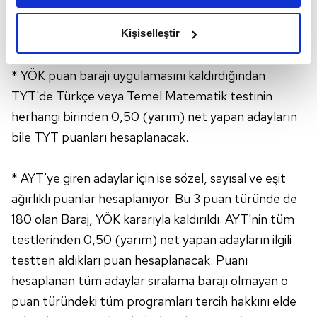
amacımızın size daha iyi bir reklam deneyimi sunmak
olduğunu ve sizlere en iyi içerikleri sunabilmek adına
Kişiselleştir
elimizden gelen çabayı gösterdiğimizi ve bu noktada,
reklamların maliyetlerimizi karşılamak noktasında tek gelir
* YÖK puan barajı uygulamasını kaldırdığından
kalemimiz olduğunu sizlere hatırlatmak isteriz.
TYT'de Türkçe veya Temel Matematik testinin
Her halükârda, kullanıcılar, bu çerezlere izin vermedikleri
herhangi birinden 0,50 (yarım) net yapan adayların
takdirde, kullanıcılara hedefli reklamlar
bile TYT puanları hesaplanacak.
gösterilmeyecektir."
* AYT'ye giren adaylar için ise sözel, sayısal ve eşit
Sizlere daha iyi bir hizmet sunabilmek için İnternet
Sitemizde kendimize ve üçüncü kişilere ait çerezler
ağırlıklı puanlar hesaplanıyor. Bu 3 puan türünde de
kullanılmaktadır. Bu çerezler vasıtasıyla çeşitli kişisel
180 olan Baraj, YÖK kararıyla kaldırıldı. AYT'nin tüm
verileriniz işlenmekte olup gerekli olan çerezler bilgi
testlerinden 0,50 (yarım) net yapan adayların ilgili
toplumu hizmetlerinin sunulması amacıyla
testten aldıkları puan hesaplanacak. Puanı
kullanılmaktadır. Diğer çerezler, sitemizin daha işlevsel
hesaplanan tüm adaylar sıralama barajı olmayan o
kılınması ve kişiselleştirilmesi ve sizlere yönelik
reklam/pazarlama faaliyetlerinin yapılması, amaçlarıyla
puan türündeki tüm programları tercih hakkını elde
sınırlı olarak açık rızanız dahilinde kullanılacaktır.