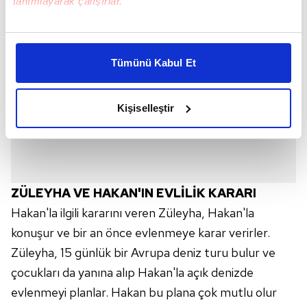
tanımlayarak çalışırlar.
Bu çerezlere izin vermeniz halinde sizlere özel
kişiselleştirilmiş reklamlar sunabilir, sayfalarımızda sizlere
Tümünü Kabul Et
daha iyi reklam deneyimi yaşatabiliriz. Bunu yaparken
amacımızın size daha iyi bir reklam deneyimi sunmak
olduğunu ve sizlere en iyi içerikleri sunabilmek adına
Kişiselleştir
elimizden gelen çabayı gösterdiğimizi ve bu noktada,
reklamların maliyetlerimizi karşılamak noktasında tek gelir
kalemimiz olduğunu sizlere hatırlatmak isteriz.
Her halükârda, kullanıcılar, bu çerezlere izin vermedikleri
ZÜLEYHA VE HAKAN'IN EVLİLİK KARARI
takdirde, kullanıcılara hedefli reklamlar
Hakan'la ilgili kararını veren Züleyha, Hakan'la
gösterilmeyecektir."
konuşur ve bir an önce evlenmeye karar verirler.
Sizlere daha iyi bir hizmet sunabilmek için İnternet
Züleyha, 15 günlük bir Avrupa deniz turu bulur ve
Sitemizde kendimize ve üçüncü kişilere ait çerezler
çocukları da yanına alıp Hakan'la açık denizde
kullanılmaktadır. Bu çerezler vasıtasıyla çeşitli kişisel
evlenmeyi planlar. Hakan bu plana çok mutlu olur
verileriniz işlenmekte olup gerekli olan çerezler bilgi