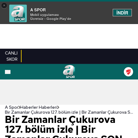
×
A SPOR
İNDİR
Mobil uygulaması
Ücretsiz - Google Play'de
CANLI
SKOR
A Spor
Haberler Haberleri
Bir Zamanlar Çukurova 127. bölüm izle | Bir Zamanlar Çukurova SON BÖLÜM İZLE - atv CANLI İZLE Bir Zamanlar Çukurova izle (Bir Zamanlar Çukurova TEK PARÇA FULL İZLE)
Bir Zamanlar Çukurova
127. bölüm izle | Bir