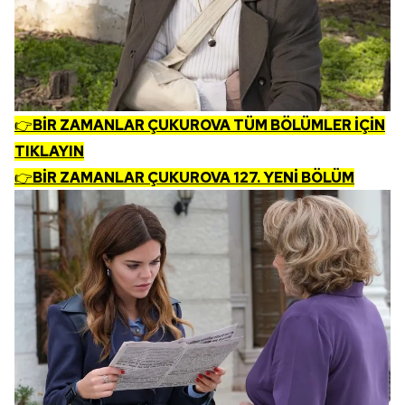
👉
BİR ZAMANLAR ÇUKUROVA TÜM BÖLÜMLER İÇİN
TIKLAYIN
👉
BİR ZAMANLAR ÇUKUROVA 127. YENİ BÖLÜM