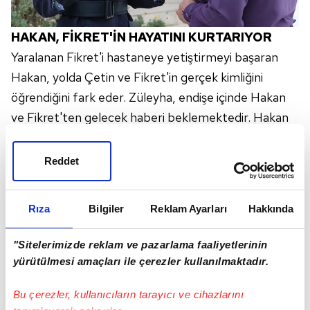
HAKAN, FİKRET'İN HAYATINI KURTARIYOR
Yaralanan Fikret'i hastaneye yetiştirmeyi başaran
Hakan, yolda Çetin ve Fikret'in gerçek kimliğini
öğrendiğini fark eder. Züleyha, endişe içinde Hakan
ve Fikret'ten gelecek haberi beklemektedir. Hakan
sırrının Fikret tarafından öğrenilmesinden endişelidir.
FİKRET, HAKAN'IN SIRRINI AÇIK ETMİYOR
Reddet
Fikret konağa sağ salim dönünce başta Züleyha
olmak üzere herkes çok sevinir. Fikret, Hakan
Rıza
Bilgiler
Reklam Ayarları
Hakkında
Gümüşoğlu'yla ilgili bilgi bulamadığını söyleyerek
Hakan'ın sırrını açık etmez ve hayatını Mehmet
"Sitelerimizde reklam ve pazarlama faaliyetlerinin
Kara'ya borçlu olduğunu açıklar.
yürütülmesi amaçları ile çerezler kullanılmaktadır.
Bu çerezler, kullanıcıların tarayıcı ve cihazlarını