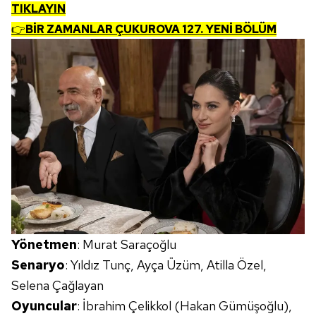
TIKLAYIN
👉
BİR ZAMANLAR ÇUKUROVA 127. YENİ BÖLÜM
Yönetmen
: Murat Saraçoğlu
Senaryo
: Yıldız Tunç, Ayça Üzüm, Atilla Özel,
Selena Çağlayan
Oyuncular
: İbrahim Çelikkol (Hakan Gümüşoğlu),