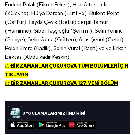
Furkan Palalı (Fikret Fekeli), Hilal Altınbilek
(Züleyha), Hülya Darcan (Lütfiye), Bülent Polat
(Gaffur), İlayda Çevik (Betül) Serpil Tamur
(Haminne), Sibel Taşçıoğlu (Şermin), Selin Yeninci
(Saniye), Selin Genç (Gülten), Aras Şenol (Çetin),
Polen Emre (Fadik), Şahin Vural (Raşit) ve ve Erkan
Bektaş (Abdulkadir Keskin).
👉
BİR ZAMANLAR ÇUKUROVA TÜM BÖLÜMLER İÇİN
TIKLAYIN
👉
BİR ZAMANLAR ÇUKUROVA 127. YENİ BÖLÜM
UYGULAMALARIMIZI İNDİRİN!