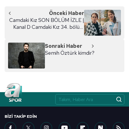
Önceki Haber
Camdaki Kız SON BÖLÜM İZLE |
Kanal D Camdaki Kız 34. bölüm
izle (Camdaki Kız TEK PARÇA
FULL İZLE)
Sonraki Haber
Semih Öztürk kimdir?
BIZI TAKIP EDIN