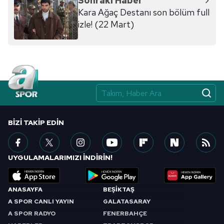
Sonraki Haber
ilgili mevzuata uygun olarak kullanılan çerezlerle ilgili bilgi
Kara Ağaç Destanı son bölüm full
almak için lütfen
tıklayınız
.
izle! (22 Mart)
BIZI TAKIP EDIN
UYGULAMALARIMIZI İNDİRİN!
ANASAYFA
BEŞİKTAŞ
A SPOR CANLI YAYIN
GALATASARAY
A SPOR RADYO
FENERBAHÇE