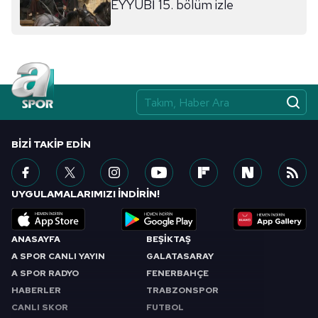
EYYUBİ 15. bölüm izle
almak için lütfen
tıklayınız
.
BIZI TAKIP EDIN
UYGULAMALARIMIZI İNDİRİN!
ANASAYFA
BEŞİKTAŞ
A SPOR CANLI YAYIN
GALATASARAY
A SPOR RADYO
FENERBAHÇE
HABERLER
TRABZONSPOR
CANLI SKOR
FUTBOL