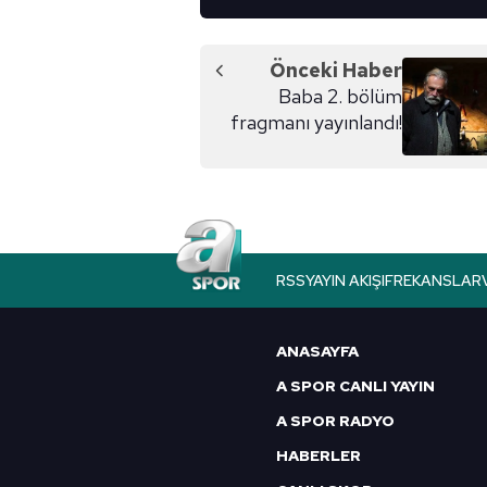
Önceki Haber
Baba 2. bölüm
fragmanı yayınlandı!
RSS
YAYIN AKIŞI
FREKANSLAR
ANASAYFA
A SPOR CANLI YAYIN
A SPOR RADYO
HABERLER