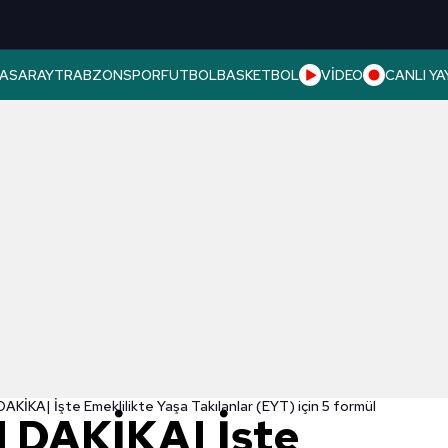
ASARAY
TRABZONSPOR
FUTBOL
BASKETBOL
VİDEO
CANLI YA
KİKA| İşte Emeklilikte Yaşa Takılanlar (EYT) için 5 formül
 DAKİKA| İşte