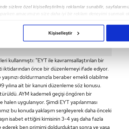
de sizlere özel kişiselleştirilmiş reklamlar sunabilir, sayfalarım
aparken amacımızın size daha iyi bir reklam deneyimi sunmak ol
imizden gelen çabayı gösterdiğimizi ve bu noktada, reklamların ma
olduğunu sizlere hatırlatmak isteriz.
Kişiselleştir
çerezlere izin vermedikleri takdirde, kullanıcılara hedefli reklaml
abilmek için İnternet Sitemizde kendimize ve üçüncü kişilere ait 
i kullanmıştı: "EYT ile kavramsallaştırılan bir
isel verileriniz işlenmekte olup gerekli olan çerezler bilgi toplum
 iktidarından önce bir düzenlemeyi ifade ediyor.
 çerezler, sitemizin daha işlevsel kılınması ve kişiselleştirilmes
 yapılması, amaçlarıyla sınırlı olarak açık rızanız dahilinde kulla
 yaşınızı doldurmanızla beraber emekli olabilme
99 yılına ait bir kanuni düzenleme söz konusu.
aşağıda yer alan panel vasıtasıyla belirleyebilirsiniz. Çerezlere iliş
ürüldü. AYM kademeli geçişi öngören bir
lgilendirme Metnimizi
ziyaret edebilirsiniz.
 halen uygulanıyor. Şimdi EYT yapılanması
arımız bu konuda yaklaşım sergileyerek daha önceki
Korunması Kanunu uyarınca hazırlanmış Aydınlatma Metnimizi okum
 çerezlerle ilgili bilgi almak için lütfen
tıklayınız
.
ın isabet ettiğini kimisinin 3-4 yaş daha fazla
ade ederek ben primimi doldurduktan sonra ve yaşa