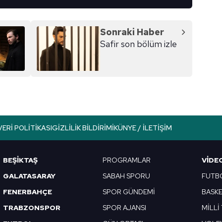
Sonraki Haber
Safir son bölüm izle
VERI POLITIKASI
GIZLILIK BILDIRIMI
KÜNYE / İLETIŞIM
BEŞİKTAŞ
PROGRAMLAR
VIDE
GALATASARAY
SABAH SPORU
FUTB
FENERBAHÇE
SPOR GÜNDEMİ
BASK
TRABZONSPOR
SPOR AJANSI
MİLLİ