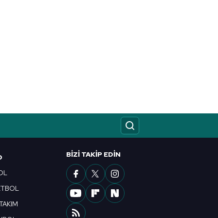
BIZI TAKIP EDIN
O
OL
ETBOL
 TAKIM