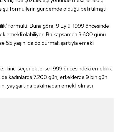
 yıl içinde çözüleceği yönünde mesajlar aldığı
nce şu formüllerin gündemde olduğu belirtilmişti:
ilik' formülü. Buna göre, 9 Eylül 1999 öncesinde
yerek emekli olabiliyor. Bu kapsamda 3.600 günü
e 55 yaşını da doldurmak şartıyla emekli
; ikinci seçenekte ise 1999 öncesindeki emeklilik
e de kadınlarda 7.200 gün, erkeklerde 9 bin gün
rın, yaş şartına bakılmadan emekli olması