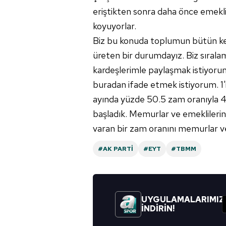
eriştikten sonra daha önce emekli 
koyuyorlar.
Biz bu konuda toplumun bütün kes
üreten bir durumdayız. Biz sıralam
kardeşlerimle paylaşmak istiyoru
buradan ifade etmek istiyorum. 1'i
ayında yüzde 50.5 zam oranıyla 4 b
başladık. Memurlar ve emeklilerin
varan bir zam oranını memurlar v
#AK PARTI
#EYT
#TBMM
UYGULAMALARIMIZ
İNDİRİN!