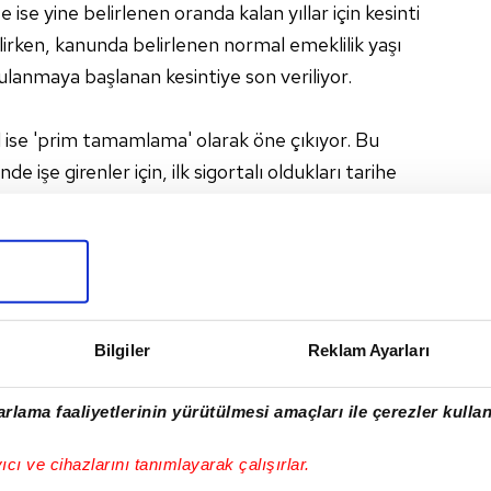
se yine belirlenen oranda kalan yıllar için kesinti
ilirken, kanunda belirlenen normal emeklilik yaşı
anmaya başlanan kesintiye son veriliyor.
 ise 'prim tamamlama' olarak öne çıkıyor. Bu
 işe girenler için, ilk sigortalı oldukları tarihe
steniyor. Bunu tamamlayanların yaşı dikkate
kânı doğuyor.
lu, EYT'lilerle ilgili önemli açıklamalarda
içerisinde EYT'lilerle ilgili de ne yapacağımızın
Bilgiler
Reklam Ayarları
aber paylaşacağız." ifadelerini kullanmıştı.
rlama faaliyetlerinin yürütülmesi amaçları ile çerezler kullan
yıcı ve cihazlarını tanımlayarak çalışırlar.