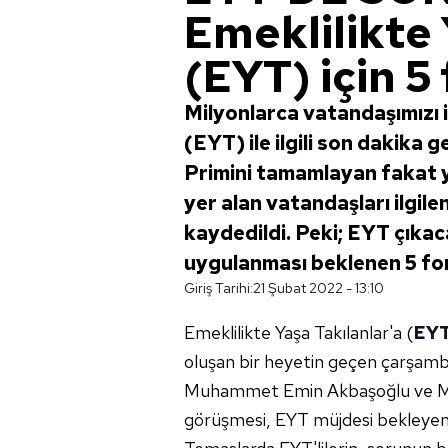
Emeklilikte 
(EYT) için 5
Milyonlarca vatandaşımızı i
(EYT) ile ilgili son dakika
Primini tamamlayan fakat y
yer alan vatandaşları ilgil
kaydedildi. Peki; EYT çık
uygulanması beklenen 5 form
Giriş Tarihi:
21 Şubat 2022 - 13:10
Emeklilikte Yaşa Takılanlar'a (
EY
oluşan bir heyetin geçen çarşam
Muhammet Emin Akbaşoğlu ve MHP
görüşmesi, EYT müjdesi bekleyenl