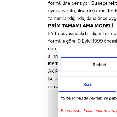
formülüne benziyor. Bu seçenekte i
uygulanarak çalışan kişi emekli ed
tamamlandığında, daha önce uygul
PRİM TAMAMLAMA MODELİ
EYT dosyasındaki bir diğer formül
formüle göre, 9 Eylül 1999 öncesinde
göre 5.000 ile 5.975 prim günü i
alınmazken, böylece emeklilik im
EYT SON DURUM
Reddet
AK Parti Grup Başkanvekili Akbaşoğ
bulunmuştu. Akbaşoğlu, "2022 yılı 
Rıza
müjdesini, Çalışma Bakanımızla ber
"Sitelerimizde reklam ve paza
Bu çerezler, kullanıcıların tara