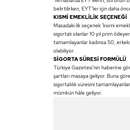
Temaslarda EYT'lilerin, sorunun bu
belirtilirken, EYT'ler için daha ö
KISMİ EMEKLİLİK SEÇENEĞİ
Masadaki ilk seçenek 'kısmi emekl
sigortalı olanlar 10 yıl prim öde
tamamlayanlar kadınsa 50, erkeks
olabiliyor.
SİGORTA SÜRESİ FORMÜLÜ
Türkiye Gazetesi'nin haberine göre
şartları masaya geliyor. Buna gör
sigortalılık süresini tamamlayanla
mümkün hâle geliyor.