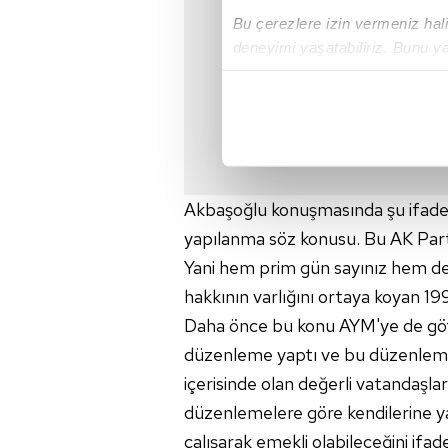
Bu çerezlere izin vermeniz halin
deneyimi yaşatabiliriz. Bunu y
içerikleri sunabilmek adına el
noktasında tek gelir kalemimiz 
Her halükârda, kullanıcılar, bu 
Sizlere daha iyi bir hizmet sun
Akbaşoğlu konuşmasında şu ifadeler
çerezler vasıtasıyla çeşitli kiş
yapılanma söz konusu. Bu AK Parti
amacıyla kullanılmaktadır. Diğer
reklam/pazarlama faaliyetlerinin
Yani hem prim gün sayınız hem de
hakkının varlığını ortaya koyan 19
Çerezlere ilişkin tercihlerinizi 
Daha önce bu konu AYM'ye de göt
butonuna tıklayabilir,
Çerez Bi
düzenleme yaptı ve bu düzenleme
içerisinde olan değerli vatandaşl
6698 sayılı Kişisel Verilerin 
mevzuata uygun olarak kullanılan
düzenlemelere göre kendilerine yaş
çalışarak emekli olabileceğini if