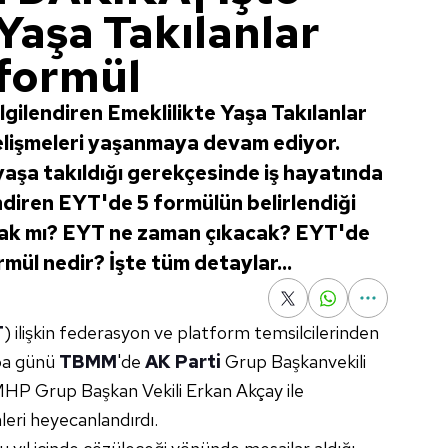
Yaşa Takılanlar
 formül
lgilendiren Emeklilikte Yaşa Takılanlar
 gelişmeleri yaşanmaya devam ediyor.
aşa takıldığı gerekçesinde iş hayatında
endiren EYT'de 5 formülün belirlendiği
acak mı? EYT ne zaman çıkacak? EYT'de
ül nedir? İşte tüm detaylar...
T
) ilişkin federasyon ve platform temsilcilerinden
ba günü
TBMM
'de
AK Parti
Grup Başkanvekili
 Grup Başkan Vekili Erkan Akçay ile
eri heyecanlandırdı.