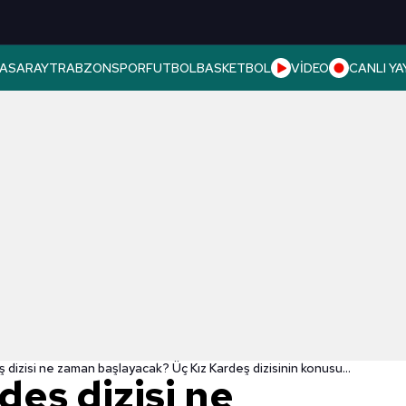
ASARAY
TRABZONSPOR
FUTBOL
BASKETBOL
VİDEO
CANLI YA
📺Üç Kız Kardeş dizisi ne zaman başlayacak? Üç Kız Kardeş dizisinin konusu ne? Üç Kız Kardeş dizisi oyuncuları kimler? Üç Kız Kardeş fragman izle
deş dizisi ne