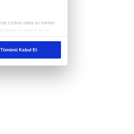
ızda sizlere daha iyi reklam
duğunu ve sizlere en iyi
liyetlerimizi karşılamak
Tümünü Kabul Et
ar gösterilmeyecektir."
çerezler kullanılmaktadır. Bu
u hizmetlerinin sunulması
i ve sizlere yönelik
nılacaktır.
kin detaylı bilgi için Ayarlar
ak ve sitemizde ilgili