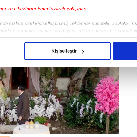
yıcı ve cihazlarını tanımlayarak çalışırlar.
E
de sizlere özel kişiselleştirilmiş reklamlar sunabilir, sayfalarım
aparken amacımızın size daha iyi bir reklam deneyimi sunmak ol
imizden gelen çabayı gösterdiğimizi ve bu noktada, reklamların ma
olduğunu sizlere hatırlatmak isteriz.
Kişiselleştir
çerezlere izin vermedikleri takdirde, kullanıcılara hedefli reklaml
abilmek için İnternet Sitemizde kendimize ve üçüncü kişilere ait 
isel verileriniz işlenmekte olup gerekli olan çerezler bilgi toplum
 çerezler, sitemizin daha işlevsel kılınması ve kişiselleştirilmes
 yapılması, amaçlarıyla sınırlı olarak açık rızanız dahilinde kulla
aşağıda yer alan panel vasıtasıyla belirleyebilirsiniz. Çerezlere iliş
lgilendirme Metnimizi
ziyaret edebilirsiniz.
Korunması Kanunu uyarınca hazırlanmış Aydınlatma Metnimizi okum