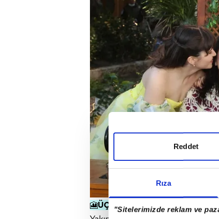
Reddet
Rıza
🎦
ÜÇ KIZ KARDEŞ DİZİSİ NE ZA
"Sitelerimizde reklam ve paza
Yakında Kanal D ekranlarından izle