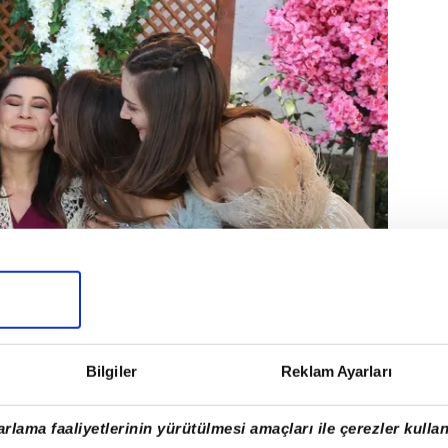
Bilgiler
Reklam Ayarları
MAN BAŞLAYACAK?
rlama faaliyetlerinin yürütülmesi amaçları ile çerezler kullan
yicilerler buluşacak olan Üç Kız Kardeş dizisinin