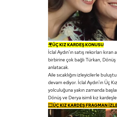
🎥
ÜÇ KIZ KARDEŞ KONUSU
İclal Aydın'ın satış rekorları kıra
birbirine çok bağlı Türkan, Dönüş v
anlatacak.
Aile sıcaklığını izleyicilerle buluş
devam ediyor. İclal Aydın'ın Üç K
yolculuğuna yakın zamanda başlama
Dönüş ve Derya isimli kız kardeşler
🎞️
ÜÇ KIZ KARDEŞ FRAGMAN İZL