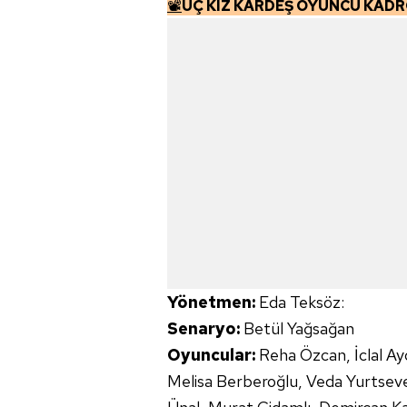
📽️
ÜÇ KIZ KARDEŞ OYUNCU KAD
mevzuata uygun olarak kullanılan
Yönetmen:
Eda Teksöz:
Senaryo:
Betül Yağsağan
Oyuncular:
Reha Özcan, İclal Ay
Melisa Berberoğlu, Veda Yurtsev