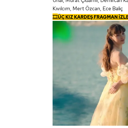
Ünal, Murat Çidamlı, Demircan Ka
Kıvılcım, Mert Özcan, Ece Baliç
🎞️
ÜÇ KIZ KARDEŞ FRAGMAN İZL