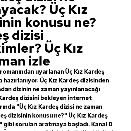
yacak? Üç Kız
inin konusu ne?
ş dizisi
imler? Üç Kız
man izle
eş romanından uyarlanan Üç Kız Kardeş
ya hazırlanıyor. Üç Kız Kardeş dizisinden
dan dizinin ne zaman yayınlanacağı
Kardeş dizisini bekleyen internet
arında "Üç Kız Kardeş dizisi ne zaman
eş dizisinin konusu ne?" Üç Kız Kardeş
" gibi soruları aratmaya başladı. Kanal D