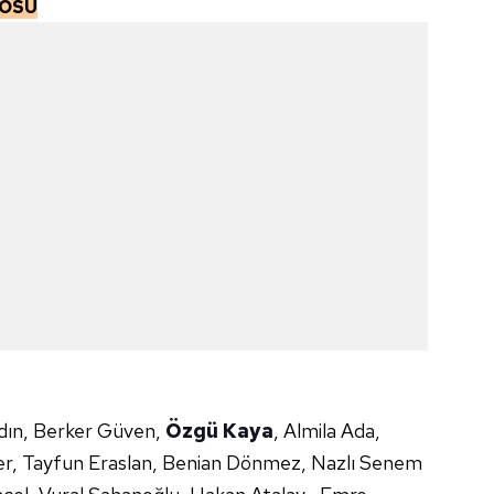
ROSU
 çerezlerle ilgili bilgi almak için lütfen
tıklayınız
.
dın, Berker Güven,
Özgü Kaya
, Almila Ada,
er, Tayfun Eraslan, Benian Dönmez, Nazlı Senem