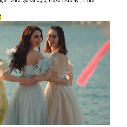
çel, Vural Şahanoğlu, Hakan Atalay , Emre
E