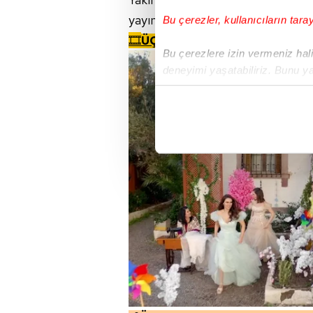
yayın tarihi açıklanmadı.
Bu çerezler, kullanıcıların tara
🎞️
ÜÇ KIZ KARDEŞ FRAGMAN İZL
Bu çerezlere izin vermeniz halin
deneyimi yaşatabiliriz. Bunu y
içerikleri sunabilmek adına el
noktasında tek gelir kalemimiz 
Her halükârda, kullanıcılar, bu 
Sizlere daha iyi bir hizmet sun
çerezler vasıtasıyla çeşitli kiş
amacıyla kullanılmaktadır. Diğer
reklam/pazarlama faaliyetlerinin
Çerezlere ilişkin tercihlerinizi 
butonuna tıklayabilir,
Çerez Bi
6698 sayılı Kişisel Verilerin 