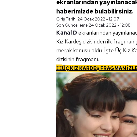
ekranlarından yayınlanacak Ü
haberimizde bulabilirsiniz.
Giriş Tarihi:
24 Ocak 2022 - 12:07
Son Güncelleme:
24 Ocak 2022 - 12:08
Kanal D
ekranlarından yayınlanaca
Kız Kardeş dizisinden ilk fragman 
merak konusu oldu. İşte Üç Kız Kard
dizisinin fragmanı...
🎞️
ÜÇ KIZ KARDEŞ FRAGMAN İZL