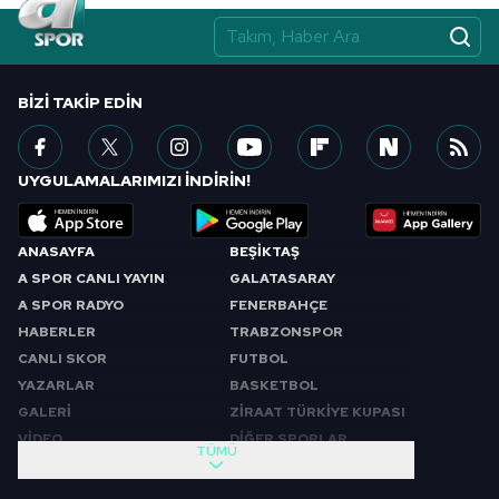
BIZI TAKIP EDIN
UYGULAMALARIMIZI İNDİRİN!
ANASAYFA
BEŞİKTAŞ
A SPOR CANLI YAYIN
GALATASARAY
A SPOR RADYO
FENERBAHÇE
HABERLER
TRABZONSPOR
CANLI SKOR
FUTBOL
YAZARLAR
BASKETBOL
GALERİ
ZİRAAT TÜRKİYE KUPASI
VİDEO
DİĞER SPORLAR
TÜMÜ
PROGRAMLAR
VIDEO