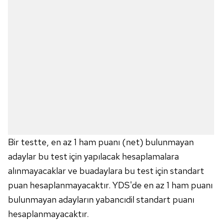
vasıtasıyla belirleyebilirsiniz. Çerezlere ilişkin detaylı bilgi
için Ayarlar butonuna tıklayabilir,
Çerez Bilgilendirme
Metnimizi
ziyaret edebilirsiniz.
6698 sayılı Kişisel Verilerin Korunması Kanunu uyarınca
hazırlanmış Aydınlatma Metnimizi okumak ve sitemizde
ilgili mevzuata uygun olarak kullanılan çerezlerle ilgili bilgi
almak için lütfen
tıklayınız
.
Bir testte, en az 1 ham puanı (net) bulunmayan
adaylar bu test için yapılacak hesaplamalara
alınmayacaklar ve buadaylara bu test için standart
puan hesaplanmayacaktır. YDS'de en az 1 ham puanı
bulunmayan adayların yabancıdil standart puanı
hesaplanmayacaktır.