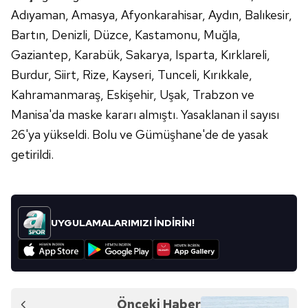
kullanılmaktadır. Diğer çerezler, sitemizin daha işlevsel
Adıyaman, Amasya, Afyonkarahisar, Aydın, Balıkesir,
kılınması ve kişiselleştirilmesi ve sizlere yönelik
Bartın, Denizli, Düzce, Kastamonu, Muğla,
reklam/pazarlama faaliyetlerinin yapılması, amaçlarıyla
Gaziantep, Karabük, Sakarya, Isparta, Kırklareli,
sınırlı olarak açık rızanız dahilinde kullanılacaktır.
Burdur, Siirt, Rize, Kayseri, Tunceli, Kırıkkale,
Çerezlere ilişkin tercihlerinizi aşağıda yer alan panel
Kahramanmaraş, Eskişehir, Uşak, Trabzon ve
vasıtasıyla belirleyebilirsiniz. Çerezlere ilişkin detaylı bilgi
Manisa'da maske kararı almıştı. Yasaklanan il sayısı
için Ayarlar butonuna tıklayabilir,
Çerez Bilgilendirme
26'ya yükseldi. Bolu ve Gümüşhane'de de yasak
Metnimizi
ziyaret edebilirsiniz.
getirildi.
6698 sayılı Kişisel Verilerin Korunması Kanunu uyarınca
hazırlanmış Aydınlatma Metnimizi okumak ve sitemizde
ilgili mevzuata uygun olarak kullanılan çerezlerle ilgili bilgi
almak için lütfen
tıklayınız
.
UYGULAMALARIMIZI İNDİRİN!
Önceki Haber