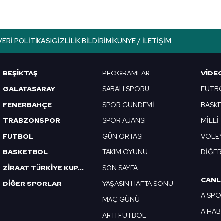
VERI POLITIKASI
GIZLILIK BILDIRIMI
KÜNYE / İLETIŞIM
BEŞİKTAŞ
PROGRAMLAR
VIDE
GALATASARAY
SABAH SPORU
FUTB
FENERBAHÇE
SPOR GÜNDEMİ
BASK
TRABZONSPOR
SPOR AJANSI
MİLLİ
FUTBOL
GÜN ORTASI
VOLE
BASKETBOL
TAKIM OYUNU
DİĞE
ZİRAAT TÜRKİYE KUPASI
SON SAYFA
CANL
DİĞER SPORLAR
YAŞASIN HAFTA SONU
A SP
MAÇ GÜNÜ
A HA
ARTI FUTBOL