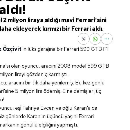
aldı!
 2 milyon liraya aldığı mavi Ferrari’sini
daha ekleyerek kırmızı bir Ferrari aldı.
 Özçivit
'in lüks garajına bir Ferrari 599 GTB F1
a'sı olan oyuncu, aracını 2008 model 599 GTB
 milyon lirayı gözden çıkarmıştı.
u, aracını bir tık daha yenilemiş. Bu kez gönlü
ri'sine 5 milyon lira ödemiş. E ne demişler; üç
n!
yuncu, eşi Fahriye Evcen ve oğlu Karan'a da
iz günlerde Karan'ın üçüncü yaşını Ferrari
markanın gönüllü elçiliğini yapmıştı.