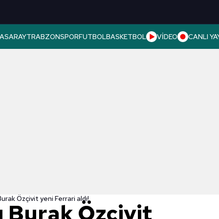
ASARAY
TRABZONSPOR
FUTBOL
BASKETBOL
VİDEO
CANLI YA
rak Özçivit yeni Ferrari aldı!
 Burak Özçivit