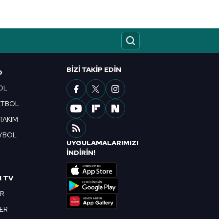
BIZI TAKIP EDIN
O
OL
ETBOL
 TAKIM
YBOL
UYGULAMALARIMIZI
R
İNDİRİN!
I TV
OR
BER