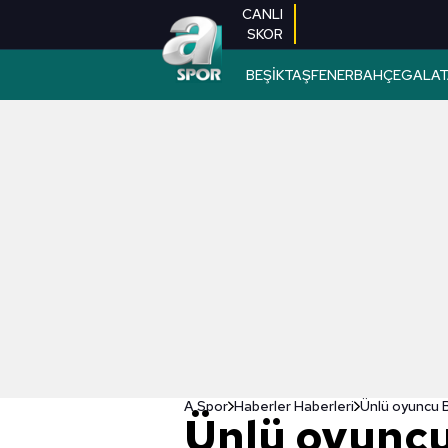
CANLI
SKOR
BEŞİKTAŞ
FENERBAHÇE
GALAT
A Spor
Haberler Haberleri
Ünlü oyuncu Bu
Ünlü oyuncu