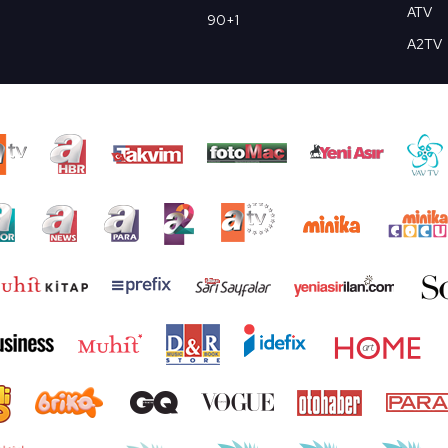
ATV
90+1
A2TV