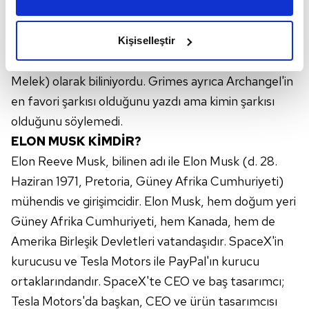
olarak sınıflandırılıyor. Kanadalı müzisyen son
amacımızın size daha iyi bir reklam deneyimi sunmak
albümündeki bir şarkıya 4ÆM adını vermişti. A-12 de
olduğunu ve sizlere en iyi içerikleri sunabilmek adına
Lockheed'in CIA için ürettiği bir uçak modeli. Gelişimi
Kişiselleştir
elimizden gelen çabayı gösterdiğimizi ve bu noktada,
sırasında tasarımcılar tarafından 'Archangel' (Büyülü
reklamların maliyetlerimizi karşılamak noktasında tek gelir
Melek) olarak biliniyordu. Grimes ayrıca Archangel'in
kalemimiz olduğunu sizlere hatırlatmak isteriz.
en favori şarkısı olduğunu yazdı ama kimin şarkısı
Her halükârda, kullanıcılar, bu çerezlere izin vermedikleri
olduğunu söylemedi.
takdirde, kullanıcılara hedefli reklamlar
ELON MUSK KİMDİR?
gösterilmeyecektir."
Elon Reeve Musk, bilinen adı ile Elon Musk (d. 28.
Haziran 1971, Pretoria, Güney Afrika Cumhuriyeti)
Sizlere daha iyi bir hizmet sunabilmek için İnternet
Sitemizde kendimize ve üçüncü kişilere ait çerezler
mühendis ve girişimcidir. Elon Musk, hem doğum yeri
kullanılmaktadır. Bu çerezler vasıtasıyla çeşitli kişisel
Güney Afrika Cumhuriyeti, hem Kanada, hem de
verileriniz işlenmekte olup gerekli olan çerezler bilgi
Amerika Birleşik Devletleri vatandaşıdır. SpaceX'in
toplumu hizmetlerinin sunulması amacıyla
kurucusu ve Tesla Motors ile PayPal'ın kurucu
kullanılmaktadır. Diğer çerezler, sitemizin daha işlevsel
ortaklarındandır. SpaceX'te CEO ve baş tasarımcı;
kılınması ve kişiselleştirilmesi ve sizlere yönelik
reklam/pazarlama faaliyetlerinin yapılması, amaçlarıyla
Tesla Motors'da başkan, CEO ve ürün tasarımcısı