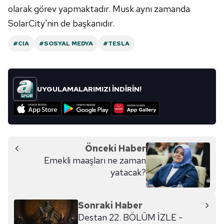
sınırlı olarak açık rızanız dahilinde kullanılacaktır.
olarak görev yapmaktadır. Musk aynı zamanda
SolarCity'nin de başkanıdır.
Çerezlere ilişkin tercihlerinizi aşağıda yer alan panel
vasıtasıyla belirleyebilirsiniz. Çerezlere ilişkin detaylı bilgi
#CIA
#SOSYAL MEDYA
#TESLA
için Ayarlar butonuna tıklayabilir,
Çerez Bilgilendirme
Metnimizi
ziyaret edebilirsiniz.
6698 sayılı Kişisel Verilerin Korunması Kanunu uyarınca
UYGULAMALARIMIZI İNDİRİN!
hazırlanmış Aydınlatma Metnimizi okumak ve sitemizde
ilgili mevzuata uygun olarak kullanılan çerezlerle ilgili bilgi
almak için lütfen
tıklayınız
.
Önceki Haber
Emekli maaşları ne zaman
yatacak?
Sonraki Haber
Destan 22. BÖLÜM İZLE -