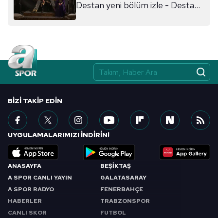
Destan yeni bölüm izle - Destan
TEK PARÇA HD İZLE
BIZI TAKIP EDIN
UYGULAMALARIMIZI İNDİRİN!
ANASAYFA
BEŞİKTAŞ
A SPOR CANLI YAYIN
GALATASARAY
A SPOR RADYO
FENERBAHÇE
HABERLER
TRABZONSPOR
CANLI SKOR
FUTBOL