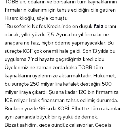
TOBB'un, odaların ve borsaların tüm kaynaklarının
firmaların kullanımı için tahsis edildiğini dile getiren
Hisarcıklıoğlu, şöyle konuştu:
"Bu sefer ki Nefes Kredisi'nde en düşük
faiz
oranı
olacak, yıllık yüzde 7,5. Ayrıca bu yıl firmalar ne
anapara ne faiz, hiçbir ödeme yapmayacaklar. Bu
süreçte KGF çok önemli hale geldi. Son 13 yılda bu
uygulama 7'nci hayata geçirdiğimiz kredi oldu.
Üyelerimiz ne zaman zorda kalsa TOBB tüm
kaynaklarını üyelerimize aktarmaktadır. Hükümet,
bu süreçte 250 milyar lira kefalet desteğini 500
milyar liraya çıkardı. Şu ana kadar 120 bin firmamıza
108 milyar liralık finansman tahsis edilmiş durumda.
Bunların yüzde 96'sı da KOBİ. Elbette tüm rakamlar
aynı zamanda büyük bir iş yükü de demek.
Bizzat şahidim, gece gündüz çalışıyorlar. Gece iş