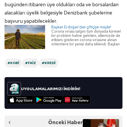
bugünden itibaren üye oldukları oda ve borsalardan
alacakları üyelik belgesiyle Denizbank şubelerine
başvuru yapabilecekler.
Başkan Erdoğan'dan çiftçiye müjde!
Corona virüsü salgını tüm dünyada küresel
bir problem haline gelirken, ülkemizde de
etkisini gösteren corona virüsüne alınan
önlemlere bir yenisi daha eklendi. Başkan
Recep Tayyip Erdoğan, corona virüsü
sonrası sıkıntı yaşaması muhtemel çiftçilere
müjdeli haberi verdi. Çiftçinin kredi
ödemeleri 6 ay ertelendi!
#KOBİ
#FAIZ
#KREDI
UYGULAMALARIMIZI İNDİRİN!
Önceki Haber