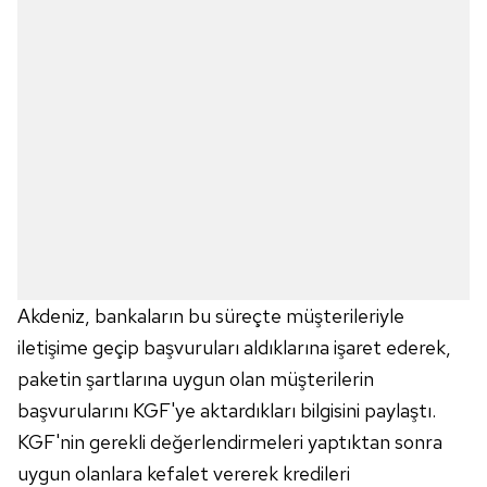
kullanılmaktadır. Diğer çerezler, sitemizin daha işlevsel
kılınması ve kişiselleştirilmesi ve sizlere yönelik
reklam/pazarlama faaliyetlerinin yapılması, amaçlarıyla
sınırlı olarak açık rızanız dahilinde kullanılacaktır.
Çerezlere ilişkin tercihlerinizi aşağıda yer alan panel
vasıtasıyla belirleyebilirsiniz. Çerezlere ilişkin detaylı bilgi
için Ayarlar butonuna tıklayabilir,
Çerez Bilgilendirme
Metnimizi
ziyaret edebilirsiniz.
6698 sayılı Kişisel Verilerin Korunması Kanunu uyarınca
hazırlanmış Aydınlatma Metnimizi okumak ve sitemizde
Akdeniz, bankaların bu süreçte müşterileriyle
ilgili mevzuata uygun olarak kullanılan çerezlerle ilgili bilgi
almak için lütfen
tıklayınız
.
iletişime geçip başvuruları aldıklarına işaret ederek,
paketin şartlarına uygun olan müşterilerin
başvurularını KGF'ye aktardıkları bilgisini paylaştı.
KGF'nin gerekli değerlendirmeleri yaptıktan sonra
uygun olanlara kefalet vererek kredileri