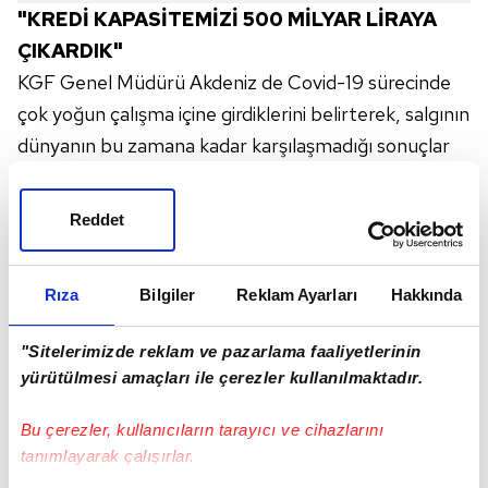
"KREDİ KAPASİTEMİZİ 500 MİLYAR LİRAYA
ÇIKARDIK"
KGF Genel Müdürü Akdeniz de Covid-19 sürecinde
çok yoğun çalışma içine girdiklerini belirterek, salgının
dünyanın bu zamana kadar karşılaşmadığı sonuçlar
yarattığını söyledi.
Türkiye'deki reel sektörün üretim ve istihdam
Reddet
kapasitesine hasar vermeden bu sürecin
atlatılmasının en önemli amaçları olduğunu
Rıza
Bilgiler
Reklam Ayarları
Hakkında
vurgulayan Akdeniz, "Bu da nakit akışını sağlamak
anlamına geliyor. KGF kefaletiyle başta kamu
"Sitelerimizde reklam ve pazarlama faaliyetlerinin
bankalarımız ve tüm bankacılık sektörünün sağladığı
yürütülmesi amaçları ile çerezler kullanılmaktadır.
krediler yoluyla nakit akışında herhangi bir problem
olmadan bu dönemi atlatmaya çalışmak önemli.
Bu çerezler, kullanıcıların tarayıcı ve cihazlarını
tanımlayarak çalışırlar.
İkinci amaç da istihdam kapasitesine herhangi bir