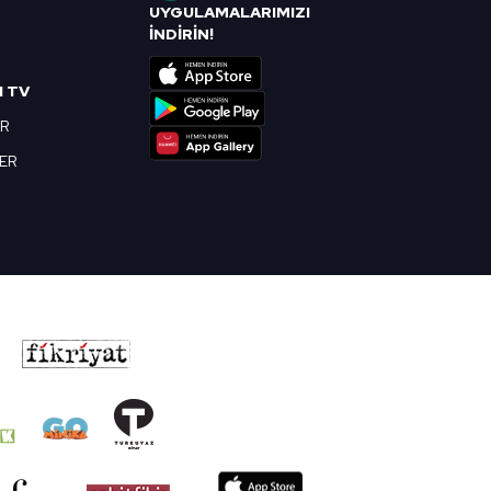
UYGULAMALARIMIZI
R
İNDİRİN!
I TV
OR
BER