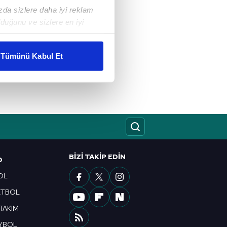
ızda sizlere daha iyi reklam
duğunu ve sizlere en iyi
liyetlerimizi karşılamak
Tümünü Kabul Et
ar gösterilmeyecektir."
çerezler kullanılmaktadır. Bu
u hizmetlerinin sunulması
i ve sizlere yönelik
nılacaktır.
kin detaylı bilgi için Ayarlar
BIZI TAKIP EDIN
O
OL
ETBOL
ak ve sitemizde ilgili
 TAKIM
YBOL