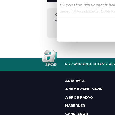
Bu çerezlere izin vermeniz halin
deneyimi yaşatabiliriz. Bunu y
Önceki Haber
içerikleri sunabilmek adına el
YKS sınavı ertelendi
noktasında tek gelir kalemimiz 
Her halükârda, kullanıcılar, bu 
Sizlere daha iyi bir hizmet sun
çerezler vasıtasıyla çeşitli kiş
amacıyla kullanılmaktadır. Diğer
RSS
YAYIN AKIŞI
FREKANSLAR
reklam/pazarlama faaliyetlerinin
Çerezlere ilişkin tercihlerinizi 
ANASAYFA
butonuna tıklayabilir,
Çerez Bi
A SPOR CANLI YAYIN
A SPOR RADYO
6698 sayılı Kişisel Verilerin 
mevzuata uygun olarak kullanılan
HABERLER
CANLI SKOR