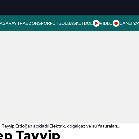
ASARAY
TRABZONSPOR
FUTBOL
BASKETBOL
VİDEO
CANLI YA
Başkan Recep Tayyip Erdoğan açıkladı! Elektrik, doğalgaz ve su faturaları ertelenecek mi?
ep Tayyip