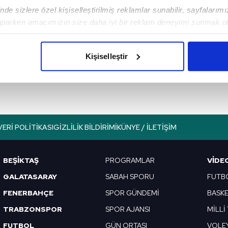
de sizlere özel kişiselleştirilmiş reklamlar sunabilir, sayfalarım
aparken amacımızın size daha iyi bir reklam deneyimi sunmak ol
Sonraki Haber
imizden gelen çabayı gösterdiğimizi ve bu noktada, reklamların ma
Cyberpunk 2077
olduğunu sizlere hatırlatmak isteriz.
çıktı! işte ilk
Kişiselleştir
değerlendirmeler!
çerezlere izin vermedikleri takdirde, kullanıcılara hedefli reklaml
abilmek için İnternet Sitemizde kendimize ve üçüncü kişilere ait 
isel verileriniz işlenmekte olup gerekli olan çerezler bilgi toplum
 çerezler, sitemizin daha işlevsel kılınması ve kişiselleştirilmes
VERI POLITIKASI
GIZLILIK BILDIRIMI
KÜNYE / İLETIŞIM
 yapılması, amaçlarıyla sınırlı olarak açık rızanız dahilinde kulla
aşağıda yer alan panel vasıtasıyla belirleyebilirsiniz. Çerezlere iliş
BEŞİKTAŞ
PROGRAMLAR
VIDE
lgilendirme Metnimizi
ziyaret edebilirsiniz.
GALATASARAY
SABAH SPORU
FUTB
FENERBAHÇE
SPOR GÜNDEMİ
BASK
Korunması Kanunu uyarınca hazırlanmış Aydınlatma Metnimizi okum
 çerezlerle ilgili bilgi almak için lütfen
tıklayınız
.
TRABZONSPOR
SPOR AJANSI
MİLLİ
FUTBOL
GÜN ORTASI
VOLE