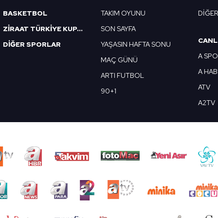
BASKETBOL
TAKIM OYUNU
DİĞE
ZİRAAT TÜRKİYE KUPASI
SON SAYFA
CANL
DİĞER SPORLAR
YAŞASIN HAFTA SONU
A SP
MAÇ GÜNÜ
A HA
ARTI FUTBOL
ATV
90+1
A2TV