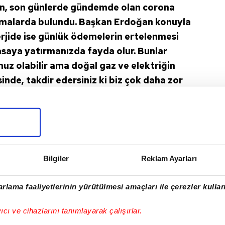
n, son günlerde gündemde olan corona
lamalarda bulundu. Başkan Erdoğan konuyla
nerjide ise günlük ödemelerin ertelenmesi
saya yatırmanızda fayda olur. Bunlar
uz olabilir ama doğal gaz ve elektriğin
sinde, takdir edersiniz ki biz çok daha zor
e girmedik. Çünkü bu devlet sosyal bir
 böyle bir adım atılamaz. Bu konuda kararlı
delerine yer verdi.
GAZ
Bilgiler
Reklam Ayarları
rlama faaliyetlerinin yürütülmesi amaçları ile çerezler kullan
I
yıcı ve cihazlarını tanımlayarak çalışırlar.