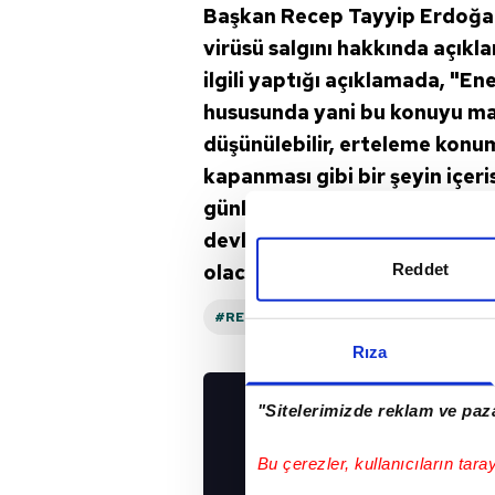
Başkan Recep Tayyip Erdoğa
virüsü salgını hakkında açık
ilgili yaptığı açıklamada, "E
hususunda yani bu konuyu ma
düşünülebilir, erteleme konum
kapanması gibi bir şeyin içeri
günler yaşadık, böyle bir şey
devlettir, sosyal devlette de
Reddet
olacağız işi götüreceğiz." İfa
#RECEP TAYYIP ERDOĞAN
#DOĞAL
Rıza
"Sitelerimizde reklam ve paza
UYGULAMALARIMIZ
İNDİRİN!
Bu çerezler, kullanıcıların tara