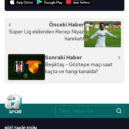
Metnimizi
ziyaret edebilirsiniz.
6698 sayılı Kişisel Verilerin Korunması Kanunu uyarınca
Önceki Haber
hazırlanmış Aydınlatma Metnimizi okumak ve sitemizde
Süper Lig ekibinden Recep Niyaz
ilgili mevzuata uygun olarak kullanılan çerezlerle ilgili bilgi
harekatı!
almak için lütfen
tıklayınız
.
Sonraki Haber
Beşiktaş - Göztepe maçı saat
kaçta ve hangi kanalda?
BIZI TAKIP EDIN