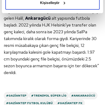
Kişiselleştir
geldin diyor, armamız altında üstün başarılar
elimizden gelen çabayı gösterdiğimizi ve bu noktada,
diliyoruz. 4 Nisan 2003 yılında Gaziantep'te dünyaya
reklamların maliyetlerimizi karşılamak noktasında tek gelir
kalemimiz olduğunu sizlere hatırlatmak isteriz.
gelen Halil,
Ankaragücü
alt yapısında futbola
başladı. 2022 yılında HJK Helsinki'ye transfer olan
Her halükârda, kullanıcılar, bu çerezlere izin vermedikleri
genç kaleci, daha sonra ise 2023 yılında SalPa
takdirde, kullanıcılara hedefli reklamlar
takımında kiralık olarak forma giydi. Kariyerinde 30
gösterilmeyecektir."
resmi müsabakaya çıkan genç file bekçisi, 12
Sizlere daha iyi bir hizmet sunabilmek için İnternet
karşılaşmada kalesini gole kapatmayı başardı. 1.97
Sitemizde kendimize ve üçüncü kişilere ait çerezler
cm boyundaki genç file bekçisi, önümüzdeki 2.5
kullanılmaktadır. Bu çerezler vasıtasıyla çeşitli kişisel
sezon boyunca armamızın başarısı için ter dökecek"
verileriniz işlenmekte olup gerekli olan çerezler bilgi
denildi.
toplumu hizmetlerinin sunulması amacıyla
kullanılmaktadır. Diğer çerezler, sitemizin daha işlevsel
kılınması ve kişiselleştirilmesi ve sizlere yönelik
reklam/pazarlama faaliyetlerinin yapılması, amaçlarıyla
sınırlı olarak açık rızanız dahilinde kullanılacaktır.
#GAZIANTEP
#TRENDYOL SÜPER LIG
#ANKARAGÜCÜ
#GAZIANTEP FUTBOL KULÜBÜ
#GAZIANTEP FK