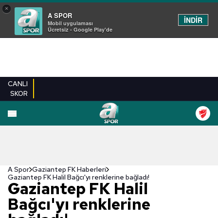
×
A SPOR
İNDİR
Mobil uygulaması
Ücretsiz - Google Play'de
CANLI
SKOR
A Spor
Gaziantep FK Haberleri
Gaziantep FK Halil Bağcı'yı renklerine bağladı!
Gaziantep FK Halil
Bağcı'yı renklerine