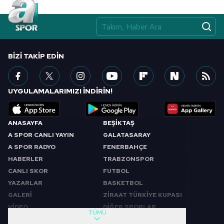
BIZI TAKIP EDIN
UYGULAMALARIMIZI İNDİRİN!
ANASAYFA
BEŞİKTAŞ
A SPOR CANLI YAYIN
GALATASARAY
A SPOR RADYO
FENERBAHÇE
HABERLER
TRABZONSPOR
CANLI SKOR
FUTBOL
YAZARLAR
BASKETBOL
GALERİ
ZİRAAT TÜRKİYE KUPASI
VİDEO
DİĞER SPORLAR
TÜMÜ