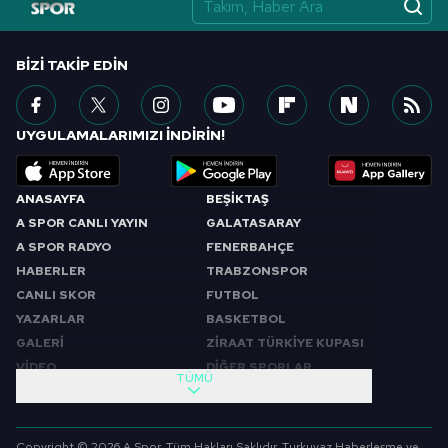
BIZI TAKIP EDIN
UYGULAMALARIMIZI İNDİRİN!
ANASAYFA
BEŞİKTAŞ
A SPOR CANLI YAYIN
GALATASARAY
A SPOR RADYO
FENERBAHÇE
HABERLER
TRABZONSPOR
CANLI SKOR
FUTBOL
YAZARLAR
BASKETBOL
GALERİ
ZİRAAT TÜRKİYE KUPASI
VİDEO
DİĞER SPORLAR
TÜMÜ
PROGRAMLAR
VIDEO
SABAH SPORU
FUTBOL
Copyright © 2026 A Spor. Tüm Hakları Saklıdır. Turkuvaz Haberleşme ve