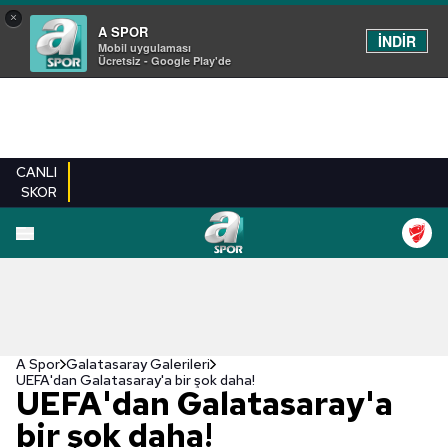
×
A SPOR
İNDİR
Mobil uygulaması
Ücretsiz - Google Play'de
CANLI
SKOR
EN YENILER
BEŞIKTAŞ
FENERBAHÇE
GALATASARAY
TRABZONSPO
A Spor
Galatasaray Galerileri
UEFA'dan Galatasaray'a bir şok daha!
UEFA'dan Galatasaray'a
bir şok daha!