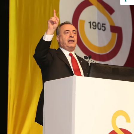
kullanılmaktadır. Bu çerezler vasıtasıyla çeşitli kişisel
verileriniz işlenmekte olup gerekli olan çerezler bilgi
toplumu hizmetlerinin sunulması amacıyla
kullanılmaktadır. Diğer çerezler, sitemizin daha işlevsel
kılınması ve kişiselleştirilmesi ve sizlere yönelik
reklam/pazarlama faaliyetlerinin yapılması, amaçlarıyla
sınırlı olarak açık rızanız dahilinde kullanılacaktır.
Çerezlere ilişkin tercihlerinizi aşağıda yer alan panel
vasıtasıyla belirleyebilirsiniz. Çerezlere ilişkin detaylı bilgi
için Ayarlar butonuna tıklayabilir,
Çerez Bilgilendirme
Metnimizi
ziyaret edebilirsiniz.
6698 sayılı Kişisel Verilerin Korunması Kanunu uyarınca
hazırlanmış Aydınlatma Metnimizi okumak ve sitemizde
ilgili mevzuata uygun olarak kullanılan çerezlerle ilgili bilgi
almak için lütfen
tıklayınız
.