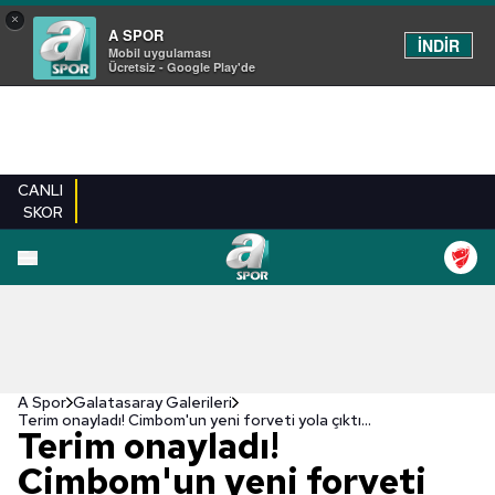
×
A SPOR
İNDİR
Mobil uygulaması
Ücretsiz - Google Play'de
CANLI
SKOR
EN YENILER
BEŞIKTAŞ
FENERBAHÇE
GALATASARAY
TRABZONSPO
A Spor
Galatasaray Galerileri
Terim onayladı! Cimbom'un yeni forveti yola çıktı...
Terim onayladı!
Cimbom'un yeni forveti