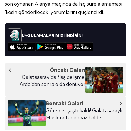
son oynanan Alanya maçında da hiç süre alamaması
'kesin gönderilecek' yorumlarını güçlendirdi.
UYGULAMALARIMIZI İNDİRİN!
Önceki Galeri
Galatasaray'da flaş gelişme!
Arda'dan sonra o da dönüyor
Sonraki Galeri
Görenler şaştı kaldı! Galatasaraylı
Muslera tanınmaz halde...