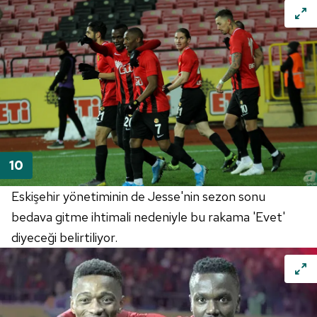
Çerezlere ilişkin tercihlerinizi aşağıda yer alan panel
vasıtasıyla belirleyebilirsiniz. Çerezlere ilişkin detaylı bilgi
için Ayarlar butonuna tıklayabilir,
Çerez Bilgilendirme
Metnimizi
ziyaret edebilirsiniz.
6698 sayılı Kişisel Verilerin Korunması Kanunu uyarınca
hazırlanmış Aydınlatma Metnimizi okumak ve sitemizde
ilgili mevzuata uygun olarak kullanılan çerezlerle ilgili bilgi
almak için lütfen
tıklayınız
.
Eskişehir yönetiminin de Jesse'nin sezon sonu
bedava gitme ihtimali nedeniyle bu rakama 'Evet'
diyeceği belirtiliyor.