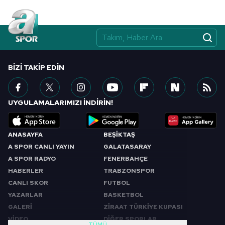
BIZI TAKIP EDIN
UYGULAMALARIMIZI İNDİRİN!
ANASAYFA
BEŞİKTAŞ
A SPOR CANLI YAYIN
GALATASARAY
A SPOR RADYO
FENERBAHÇE
HABERLER
TRABZONSPOR
CANLI SKOR
FUTBOL
YAZARLAR
BASKETBOL
GALERİ
ZİRAAT TÜRKİYE KUPASI
VİDEO
DİĞER SPORLAR
TÜMÜ