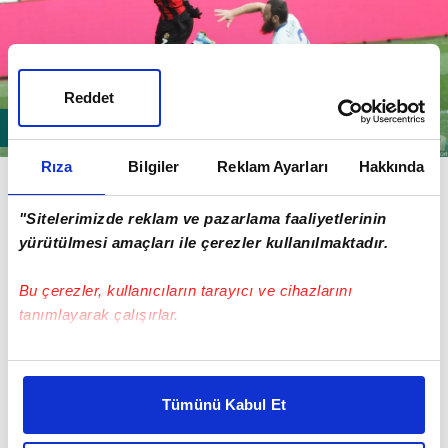
Reddet
Rıza
Bilgiler
Reklam Ayarları
Hakkında
Sekidika, 2018-2019 sezonunda Krusevac'tan 60 bin
euro'ya alınmıştı.
"Sitelerimizde reklam ve pazarlama faaliyetlerinin
yürütülmesi amaçları ile çerezler kullanılmaktadır.
Bu çerezler, kullanıcıların tarayıcı ve cihazlarını
tanımlayarak çalışırlar.
Bu çerezlere izin vermeniz halinde sizlere özel
kişiselleştirilmiş reklamlar sunabilir, sayfalarımızda sizlere
Tümünü Kabul Et
daha iyi reklam deneyimi yaşatabiliriz. Bunu yaparken
amacımızın size daha iyi bir reklam deneyimi sunmak