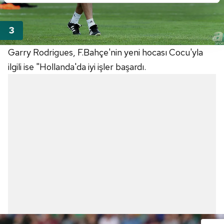
kalemimiz olduğunu sizlere hatırlatmak isteriz.
Her halükârda, kullanıcılar, bu çerezlere izin vermedikleri
takdirde, kullanıcılara hedefli reklamlar
Garry Rodrigues, F.Bahçe'nin yeni hocası Cocu'yla
gösterilmeyecektir."
ilgili ise "Hollanda'da iyi işler başardı.
Sizlere daha iyi bir hizmet sunabilmek için İnternet
Sitemizde kendimize ve üçüncü kişilere ait çerezler
kullanılmaktadır. Bu çerezler vasıtasıyla çeşitli kişisel
verileriniz işlenmekte olup gerekli olan çerezler bilgi
toplumu hizmetlerinin sunulması amacıyla
kullanılmaktadır. Diğer çerezler, sitemizin daha işlevsel
kılınması ve kişiselleştirilmesi ve sizlere yönelik
reklam/pazarlama faaliyetlerinin yapılması, amaçlarıyla
sınırlı olarak açık rızanız dahilinde kullanılacaktır.
Çerezlere ilişkin tercihlerinizi aşağıda yer alan panel
vasıtasıyla belirleyebilirsiniz. Çerezlere ilişkin detaylı bilgi