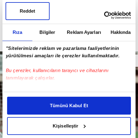
Reddet
Rıza
Bilgiler
Reklam Ayarları
Hakkında
"Sitelerimizde reklam ve pazarlama faaliyetlerinin
yürütülmesi amaçları ile çerezler kullanılmaktadır.
Bu çerezler, kullanıcıların tarayıcı ve cihazlarını
tanımlayarak çalışırlar.
Bu çerezlere izin vermeniz halinde sizlere özel
kişiselleştirilmiş reklamlar sunabilir, sayfalarımızda sizlere
Tümünü Kabul Et
daha iyi reklam deneyimi yaşatabiliriz. Bunu yaparken
amacımızın size daha iyi bir reklam deneyimi sunmak
olduğunu ve sizlere en iyi içerikleri sunabilmek adına
Kişiselleştir
elimizden gelen çabayı gösterdiğimizi ve bu noktada,
reklamların maliyetlerimizi karşılamak noktasında tek gelir