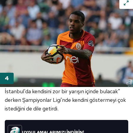
için Ayarlar butonuna tıklayabilir,
Çerez Bilgilendirme
Metnimizi
ziyaret edebilirsiniz.
6698 sayılı Kişisel Verilerin Korunması Kanunu uyarınca
hazırlanmış Aydınlatma Metnimizi okumak ve sitemizde
ilgili mevzuata uygun olarak kullanılan çerezlerle ilgili bilgi
almak için lütfen
tıklayınız
.
İstanbul'da kendisini zor bir yarışın içinde bulacak"
derken Şampiyonlar Ligi'nde kendini göstermeyi çok
istediğini de dile getirdi.
UYGULAMALARIMIZI İNDİRİN!