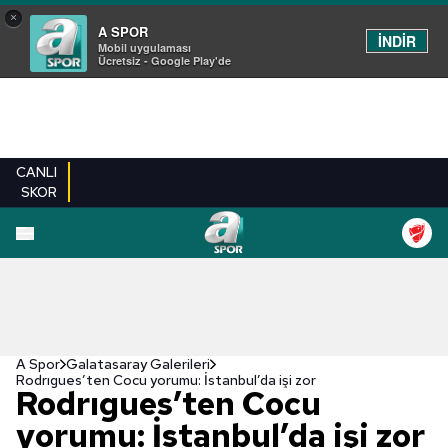
×
A SPOR
İNDİR
Mobil uygulaması
Ücretsiz - Google Play'de
CANLI
SKOR
EN YENILER
BEŞIKTAŞ
FENERBAHÇE
GALATASARAY
TRABZONSPO
A Spor
Galatasaray Galerileri
Rodrıgues’ten Cocu yorumu: İstanbul’da işi zor
Rodrıgues’ten Cocu
yorumu: İstanbul’da işi zor