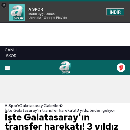
×
A SPOR
İNDİR
Mobil uygulaması
Ücretsiz - Google Play'de
CANLI
SKOR
EN YENILER
BEŞIKTAŞ
FENERBAHÇE
GALATASARAY
TRABZONSPO
A Spor
Galatasaray Galerileri
İşte Galatasaray'ın transfer harekatı! 3 yıldız birden geliyor
İşte Galatasaray'ın
transfer harekatı! 3 yıldız