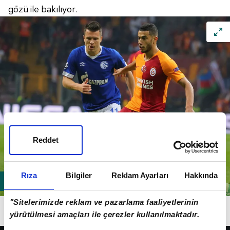
gözü ile bakılıyor.
Reddet
Rıza
Bilgiler
Reklam Ayarları
Hakkında
"Sitelerimizde reklam ve pazarlama faaliyetlerinin
Belhanda, sarı kırmızılı forma altında bu sezon 10
yürütülmesi amaçları ile çerezler kullanılmaktadır.
maça çıkarken 3 asist katkısında bulundu.