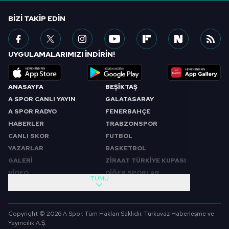
BIZI TAKIP EDIN
UYGULAMALARIMIZI İNDİRİN!
ANASAYFA
BEŞİKTAŞ
A SPOR CANLI YAYIN
GALATASARAY
A SPOR RADYO
FENERBAHÇE
HABERLER
TRABZONSPOR
CANLI SKOR
FUTBOL
YAZARLAR
BASKETBOL
GALERİ
ZİRAAT TÜRKİYE KUPASI
VİDEO
DİĞER SPORLAR
TÜMÜ
PROGRAMLAR
VIDEO
SABAH SPORU
FUTBOL
Copyright © 2026 A Spor. Tüm Hakları Saklıdır. Turkuvaz Haberleşme ve
SPOR GÜNDEMİ
BASKETBOL
Yayıncılık A.Ş.