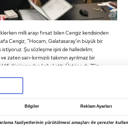
lerken milli arayı fırsat bilen Cengiz kendisinden
afa Cengiz, "Hocam, Galatasaray'ın büyük bir
stiyoruz. Şu sözleşme işini de halledelim;
 ve zaten sarı-kırmızılı takımın ayrılmaz bir
teklifi düşünmeden kabul etti. Üstüne de "Siz
ce imza atmak kalsın" demeyi de ihmal etmedi.
Bilgiler
Reklam Ayarları
rlama faaliyetlerinin yürütülmesi amaçları ile çerezler kullan