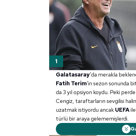
Galatasaray
'da merakla beklene
Fatih Terim
'in sezon sonunda bit
da 3 yıl opsiyon koydu. Peki perd
Cengiz, taraftarların sevgilisi ha
uzatmak istiyordu ancak
UEFA
il
türlü bir araya gelememişlerdi.
G