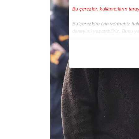
Bu çerezler, kullanıcıların tara
Bu çerezlere izin vermeniz halin
deneyimi yaşatabiliriz. Bunu y
içerikleri sunabilmek adına el
noktasında tek gelir kalemimiz 
Her halükârda, kullanıcılar, bu 
Sizlere daha iyi bir hizmet sun
çerezler vasıtasıyla çeşitli kiş
amacıyla kullanılmaktadır. Diğer
reklam/pazarlama faaliyetlerinin
Çerezlere ilişkin tercihlerinizi 
butonuna tıklayabilir,
Çerez Bi
6698 sayılı Kişisel Verilerin 