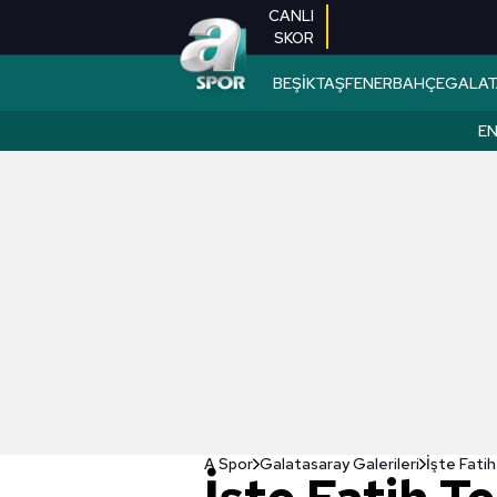
CANLI
SKOR
BEŞİKTAŞ
FENERBAHÇE
GALAT
EN
A Spor
Galatasaray Galerileri
İşte Fatih