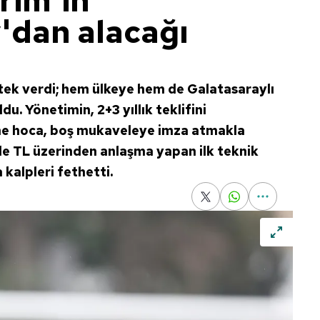
erim'in
'dan alacağı
tek verdi; hem ülkeye hem de Galatasaraylı
u. Yönetimin, 2+3 yıllık teklifini
ne hoca, boş mukaveleye imza atmakla
de TL üzerinden anlaşma yapan ilk teknik
kalpleri fethetti.