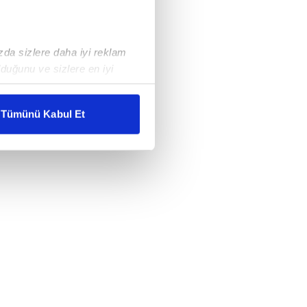
ızda sizlere daha iyi reklam
duğunu ve sizlere en iyi
liyetlerimizi karşılamak
Tümünü Kabul Et
ar gösterilmeyecektir."
çerezler kullanılmaktadır. Bu
u hizmetlerinin sunulması
i ve sizlere yönelik
nılacaktır.
kin detaylı bilgi için Ayarlar
ak ve sitemizde ilgili