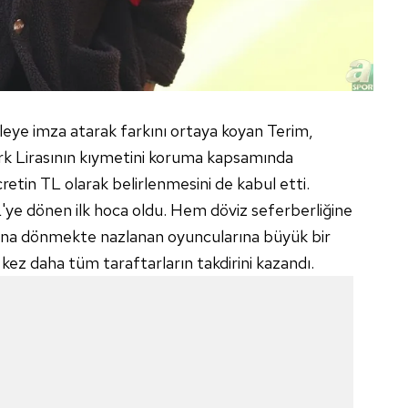
 çerezlerle ilgili bilgi almak için lütfen
tıklayınız
.
ye imza atarak farkını ortaya koyan Terim,
ürk Lirasının kıymetini koruma kapsamında
cretin TL olarak belirlenmesini de kabul etti.
'ye dönen ilk hoca oldu. Hem döviz seferberliğine
'na dönmekte nazlanan oyuncularına büyük bir
 kez daha tüm taraftarların takdirini kazandı.