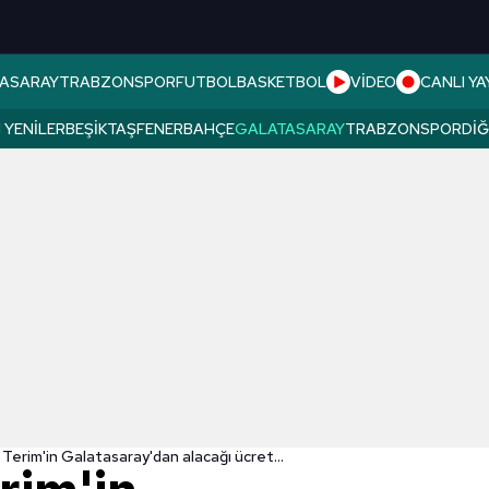
ASARAY
TRABZONSPOR
FUTBOL
BASKETBOL
VİDEO
CANLI YA
 YENILER
BEŞIKTAŞ
FENERBAHÇE
GALATASARAY
TRABZONSPOR
DI
 Terim'in Galatasaray'dan alacağı ücret...