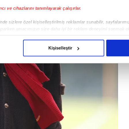
yıcı ve cihazlarını tanımlayarak çalışırlar.
de sizlere özel kişiselleştirilmiş reklamlar sunabilir, sayfalarım
aparken amacımızın size daha iyi bir reklam deneyimi sunmak ol
imizden gelen çabayı gösterdiğimizi ve bu noktada, reklamların ma
olduğunu sizlere hatırlatmak isteriz.
Kişiselleştir
çerezlere izin vermedikleri takdirde, kullanıcılara hedefli reklaml
abilmek için İnternet Sitemizde kendimize ve üçüncü kişilere ait 
isel verileriniz işlenmekte olup gerekli olan çerezler bilgi toplum
 çerezler, sitemizin daha işlevsel kılınması ve kişiselleştirilmes
 yapılması, amaçlarıyla sınırlı olarak açık rızanız dahilinde kulla
aşağıda yer alan panel vasıtasıyla belirleyebilirsiniz. Çerezlere iliş
lgilendirme Metnimizi
ziyaret edebilirsiniz.
Korunması Kanunu uyarınca hazırlanmış Aydınlatma Metnimizi okum