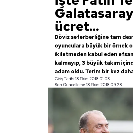
İşte Fatih T
Galatasaray
ücret...
Döviz seferberliğine tam des
oyunculara büyük bir örnek old
ikiletmeden kabul eden efsa
kalmayıp, 3 büyük takım için
adam oldu. Terim bir kez daha 
Giriş Tarihi:
18 Ekim 2018 01:03
Son Güncelleme:
18 Ekim 2018 09:28