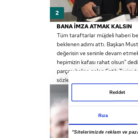
BANA İMZA ATMAK KALSIN
Tüm taraftarlar müjdeli haberi bek
beklenen adımı attı. Başkan Must
değerisin ve seninle devam etmek i
hepimizin kafası rahat olsun" dedi
parçası haline gelen Fatih Terim 
sözleşmeyi hazırlayın; bana sade
Reddet
Rıza
"Sitelerimizde reklam ve paza