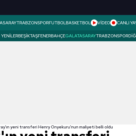
ASARAY
TRABZONSPOR
FUTBOL
BASKETBOL
VİDEO
CANLI YA
 YENILER
BEŞIKTAŞ
FENERBAHÇE
GALATASARAY
TRABZONSPOR
DI
ay'ın yeni transferi Henry Onyekuru'nun maliyeti belli oldu