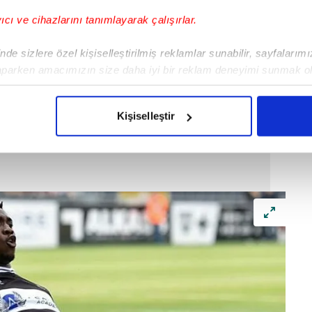
yıcı ve cihazlarını tanımlayarak çalışırlar.
de sizlere özel kişiselleştirilmiş reklamlar sunabilir, sayfalarım
aparken amacımızın size daha iyi bir reklam deneyimi sunmak ol
imizden gelen çabayı gösterdiğimizi ve bu noktada, reklamların ma
olduğunu sizlere hatırlatmak isteriz.
Kişiselleştir
çerezlere izin vermedikleri takdirde, kullanıcılara hedefli reklaml
abilmek için İnternet Sitemizde kendimize ve üçüncü kişilere ait 
isel verileriniz işlenmekte olup gerekli olan çerezler bilgi toplum
 çerezler, sitemizin daha işlevsel kılınması ve kişiselleştirilmes
 yapılması, amaçlarıyla sınırlı olarak açık rızanız dahilinde kulla
aşağıda yer alan panel vasıtasıyla belirleyebilirsiniz. Çerezlere iliş
lgilendirme Metnimizi
ziyaret edebilirsiniz.
Korunması Kanunu uyarınca hazırlanmış Aydınlatma Metnimizi okum