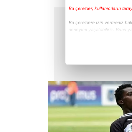
Bu çerezler, kullanıcıların tara
Bu çerezlere izin vermeniz halin
deneyimi yaşatabiliriz. Bunu y
içerikleri sunabilmek adına el
noktasında tek gelir kalemimiz 
Her halükârda, kullanıcılar, bu 
Sizlere daha iyi bir hizmet sun
çerezler vasıtasıyla çeşitli kiş
amacıyla kullanılmaktadır. Diğer
reklam/pazarlama faaliyetlerinin
Çerezlere ilişkin tercihlerinizi 
butonuna tıklayabilir,
Çerez Bi
6698 sayılı Kişisel Verilerin 