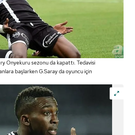
 çerezlerle ilgili bilgi almak için lütfen
tıklayınız
.
nry Onyekuru sezonu da kapattı. Tedavisi
lara başlarken G.Saray da oyuncu için