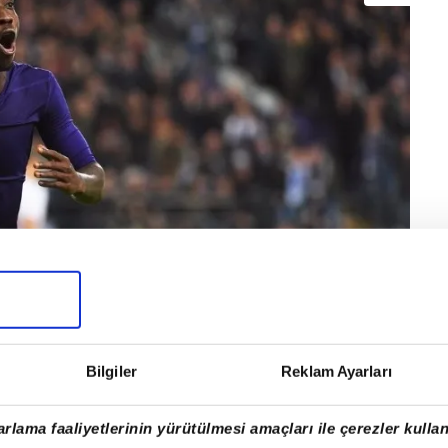
Bilgiler
Reklam Ayarları
Anderlecht forması ile 19 lig maçında 9 gol atan
alihsiz bir sakatlık yaşadı.
rlama faaliyetlerinin yürütülmesi amaçları ile çerezler kullan