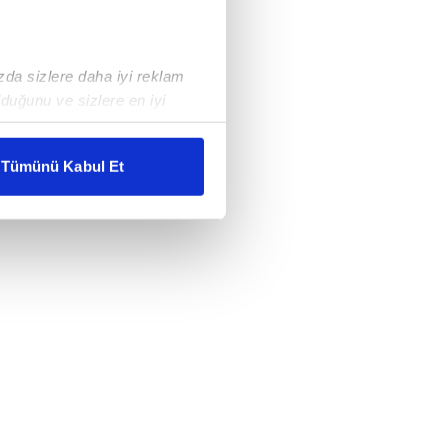
ızda sizlere daha iyi reklam
duğunu ve sizlere en iyi
liyetlerimizi karşılamak
Tümünü Kabul Et
ar gösterilmeyecektir."
çerezler kullanılmaktadır. Bu
u hizmetlerinin sunulması
i ve sizlere yönelik
nılacaktır.
kin detaylı bilgi için Ayarlar
ak ve sitemizde ilgili