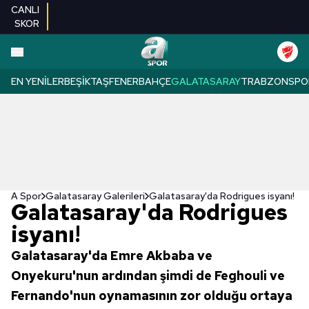
CANLI
SKOR
EN YENILER
BEŞIKTAŞ
FENERBAHÇE
GALATASARAY
TRABZONSPO
A Spor
Galatasaray Galerileri
Galatasaray'da Rodrigues isyanı!
Galatasaray'da Rodrigues
isyanı!
Galatasaray'da Emre Akbaba ve
Onyekuru'nun ardından şimdi de Feghouli ve
Fernando'nun oynamasının zor olduğu ortaya