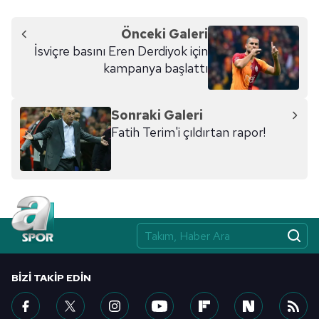
Önceki Galeri
İsviçre basını Eren Derdiyok için
kampanya başlattı
Sonraki Galeri
Fatih Terim'i çıldırtan rapor!
BIZI TAKIP EDIN