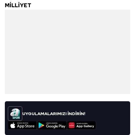
MİLLİYET
UYGULAMALARIMIZI İNDİRİN!