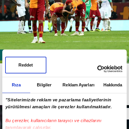
Reddet
2) FİZİK ZAYIF:
Takımın fiziksel olarak durumu iyi
değil. Üst üste yaşanan adale sakatlıkları, takımın
maç içinde belirli bir bölümden sonra geri
Rıza
Bilgiler
Reklam Ayarları
Hakkında
koşamaması, Şampiyonlar Ligi'nde en az koşan takım
"Sitelerimizde reklam ve pazarlama faaliyetlerinin
olması bunun göstergesi...
yürütülmesi amaçları ile çerezler kullanılmaktadır.
Bu çerezler, kullanıcıların tarayıcı ve cihazlarını
tanımlayarak çalışırlar.