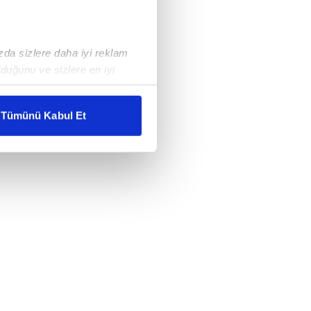
ızda sizlere daha iyi reklam
duğunu ve sizlere en iyi
liyetlerimizi karşılamak
Tümünü Kabul Et
ar gösterilmeyecektir."
çerezler kullanılmaktadır. Bu
u hizmetlerinin sunulması
i ve sizlere yönelik
nılacaktır.
kin detaylı bilgi için Ayarlar
ak ve sitemizde ilgili