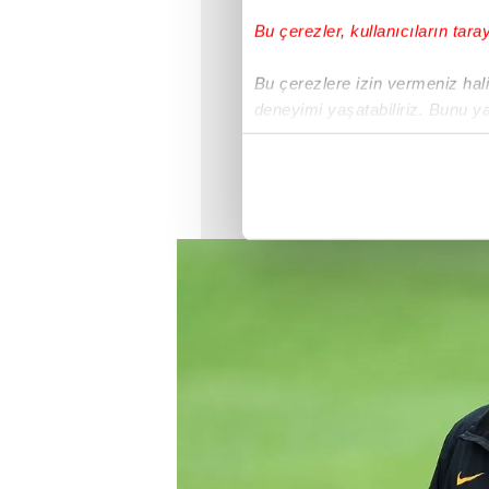
Bu çerezler, kullanıcıların tara
Bu çerezlere izin vermeniz halin
deneyimi yaşatabiliriz. Bunu y
içerikleri sunabilmek adına el
noktasında tek gelir kalemimiz 
Her halükârda, kullanıcılar, bu 
Sizlere daha iyi bir hizmet sun
çerezler vasıtasıyla çeşitli kiş
amacıyla kullanılmaktadır. Diğer
reklam/pazarlama faaliyetlerinin
Çerezlere ilişkin tercihlerinizi 
butonuna tıklayabilir,
Çerez Bi
6698 sayılı Kişisel Verilerin 