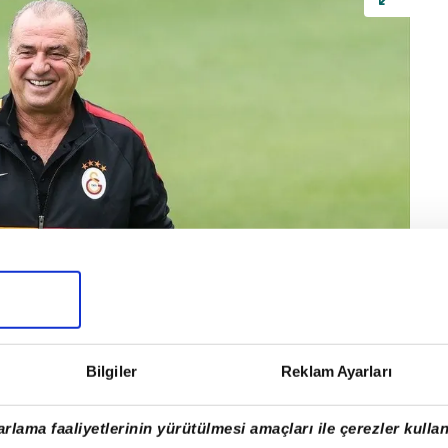
 yapmak için kaynak yaratmak isteyen
Bilgiler
Reklam Ayarları
ngosu vuracak.
rlama faaliyetlerinin yürütülmesi amaçları ile çerezler kullan