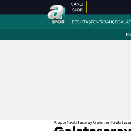
CANLI
SKOR
BEŞİKTAŞ
FENERBAHÇE
GALAT
EN
A Spor
Galatasaray Galerileri
Galatasara