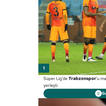
Süper Lig'de
Trabzonspor
'u m
yerleşti.
G