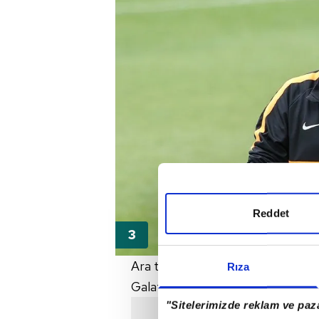
Reddet
Ara transfer döneminde transfer
Rıza
Galatasaray'a adeta yeni yıl piya
"Sitelerimizde reklam ve paza