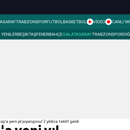
ASARAY
TRABZONSPOR
FUTBOL
BASKETBOL
VİDEO
CANLI YA
 YENILER
BEŞIKTAŞ
FENERBAHÇE
GALATASARAY
TRABZONSPOR
DI
y'a yeni yıl piyangosu! 2 yıldıza teklif geldi