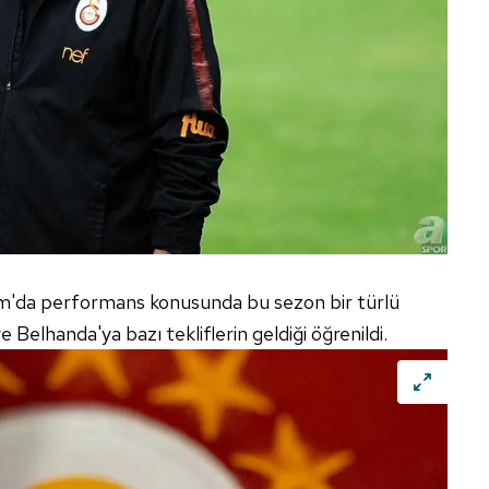
 çerezlerle ilgili bilgi almak için lütfen
tıklayınız
.
om'da performans konusunda bu sezon bir türlü
 Belhanda'ya bazı tekliflerin geldiği öğrenildi.