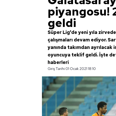
Galatasaray'
piyangosu! 2
geldi
Süper Lig'de yeni yıla zirved
çalışmaları devam ediyor. Sar
yanında takımdan ayrılacak is
oyuncuya teklif geldi. İşte de
haberleri
Giriş Tarihi:
01 Ocak 2021 18:10