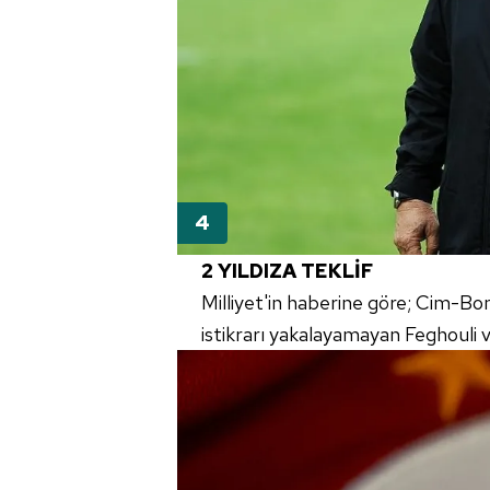
mevzuata uygun olarak kullanılan
2 YILDIZA TEKLİF
Milliyet'in haberine göre; Cim-B
istikrarı yakalayamayan Feghouli ve