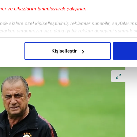
yıcı ve cihazlarını tanımlayarak çalışırlar.
de sizlere özel kişiselleştirilmiş reklamlar sunabilir, sayfalarım
aparken amacımızın size daha iyi bir reklam deneyimi sunmak ol
imizden gelen çabayı gösterdiğimizi ve bu noktada, reklamların ma
olduğunu sizlere hatırlatmak isteriz.
Kişiselleştir
çerezlere izin vermedikleri takdirde, kullanıcılara hedefli reklaml
abilmek için İnternet Sitemizde kendimize ve üçüncü kişilere ait 
isel verileriniz işlenmekte olup gerekli olan çerezler bilgi toplum
 çerezler, sitemizin daha işlevsel kılınması ve kişiselleştirilmes
 yapılması, amaçlarıyla sınırlı olarak açık rızanız dahilinde kulla
aşağıda yer alan panel vasıtasıyla belirleyebilirsiniz. Çerezlere iliş
lgilendirme Metnimizi
ziyaret edebilirsiniz.
Korunması Kanunu uyarınca hazırlanmış Aydınlatma Metnimizi okum