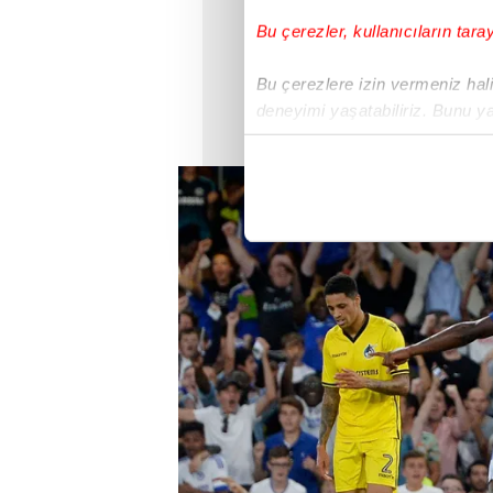
Bu çerezler, kullanıcıların tara
Bu çerezlere izin vermeniz halin
deneyimi yaşatabiliriz. Bunu y
içerikleri sunabilmek adına el
noktasında tek gelir kalemimiz 
Her halükârda, kullanıcılar, bu 
Sizlere daha iyi bir hizmet sun
çerezler vasıtasıyla çeşitli kiş
amacıyla kullanılmaktadır. Diğer
reklam/pazarlama faaliyetlerinin
Çerezlere ilişkin tercihlerinizi 
butonuna tıklayabilir,
Çerez Bi
6698 sayılı Kişisel Verilerin 