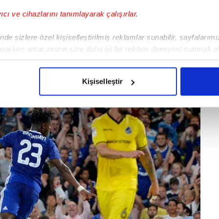
yıcı ve cihazlarını tanımlayarak çalışırlar.
de sizlere özel kişiselleştirilmiş reklamlar sunabilir, sayfalarım
aparken amacımızın size daha iyi bir reklam deneyimi sunmak ol
imizden gelen çabayı gösterdiğimizi ve bu noktada, reklamların ma
olduğunu sizlere hatırlatmak isteriz.
Kişiselleştir
çerezlere izin vermedikleri takdirde, kullanıcılara hedefli reklaml
abilmek için İnternet Sitemizde kendimize ve üçüncü kişilere ait 
isel verileriniz işlenmekte olup gerekli olan çerezler bilgi toplum
 çerezler, sitemizin daha işlevsel kılınması ve kişiselleştirilmes
 yapılması, amaçlarıyla sınırlı olarak açık rızanız dahilinde kulla
aşağıda yer alan panel vasıtasıyla belirleyebilirsiniz. Çerezlere iliş
lgilendirme Metnimizi
ziyaret edebilirsiniz.
Korunması Kanunu uyarınca hazırlanmış Aydınlatma Metnimizi okum