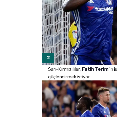
Sarı-Kırmızılılar,
Fatih Terim
'in 
güçlendirmek istiyor.