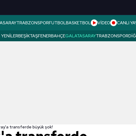
ASARAY
TRABZONSPOR
FUTBOL
BASKETBOL
VİDEO
CANLI YA
 YENILER
BEŞIKTAŞ
FENERBAHÇE
GALATASARAY
TRABZONSPOR
DI
ay'a transferde büyük şok!