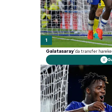
Galatasaray
'da transfer hareket
G