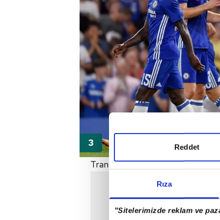
Reddet
Transferdeki en güçlü adaylar ise
Rıza
"Sitelerimizde reklam ve paza