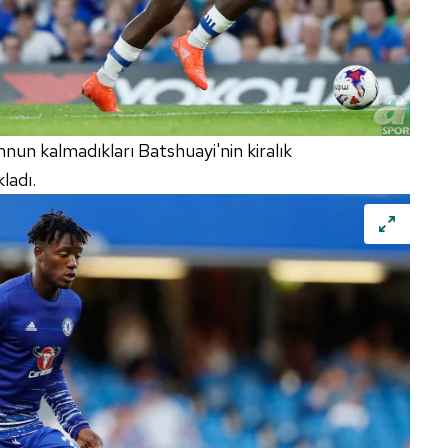
n kalmadıkları Batshuayi'nin kiralık
ladı.