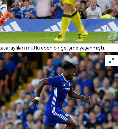
 çerezlerle ilgili bilgi almak için lütfen
tıklayınız
.
saraylıları mutlu eden bir gelişme yaşanmıştı.