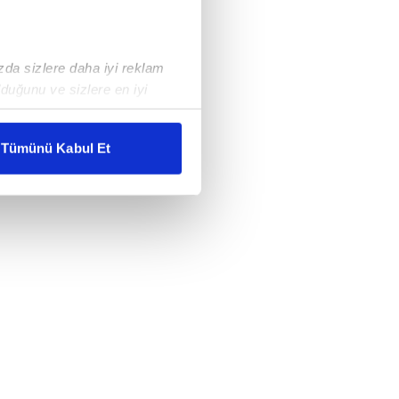
ızda sizlere daha iyi reklam
duğunu ve sizlere en iyi
liyetlerimizi karşılamak
Tümünü Kabul Et
ar gösterilmeyecektir."
çerezler kullanılmaktadır. Bu
u hizmetlerinin sunulması
i ve sizlere yönelik
nılacaktır.
kin detaylı bilgi için Ayarlar
ak ve sitemizde ilgili