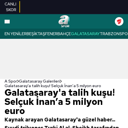
CANLI
SKOR
EN YENILER
BEŞIKTAŞ
FENERBAHÇE
GALATASARAY
TRABZONSPO
A Spor
Galatasaray Galerileri
Galatasaray'a talih kuşu! Selçuk İnan’a 5 milyon euro
Galatasaray'a talih kuşu!
Selçuk İnan’a 5 milyon
euro
Kaynak arayan Galatasaray'a güzel haber...
Suudi trilyoner Turki Al al-Sheikh tarafından