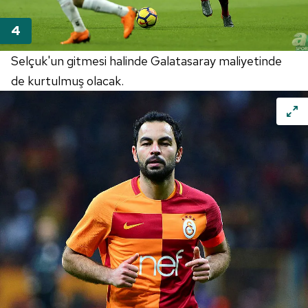
hazırlanmış Aydınlatma Metnimizi okumak ve sitemizde
ilgili mevzuata uygun olarak kullanılan çerezlerle ilgili bilgi
almak için lütfen
tıklayınız
.
Selçuk'un gitmesi halinde Galatasaray maliyetinde
de kurtulmuş olacak.