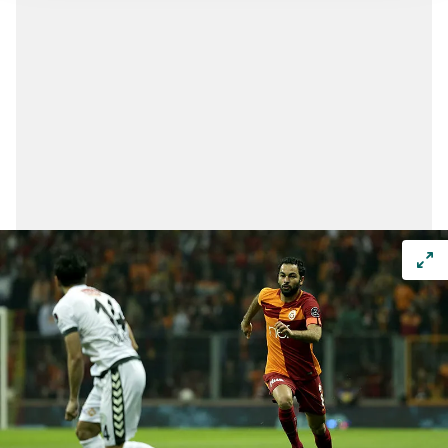
gösterilmeyecektir."
Sizlere daha iyi bir hizmet sunabilmek için İnternet
Sitemizde kendimize ve üçüncü kişilere ait çerezler
kullanılmaktadır. Bu çerezler vasıtasıyla çeşitli kişisel
verileriniz işlenmekte olup gerekli olan çerezler bilgi
toplumu hizmetlerinin sunulması amacıyla
kullanılmaktadır. Diğer çerezler, sitemizin daha işlevsel
kılınması ve kişiselleştirilmesi ve sizlere yönelik
reklam/pazarlama faaliyetlerinin yapılması, amaçlarıyla
sınırlı olarak açık rızanız dahilinde kullanılacaktır.
Çerezlere ilişkin tercihlerinizi aşağıda yer alan panel
vasıtasıyla belirleyebilirsiniz. Çerezlere ilişkin detaylı bilgi
için Ayarlar butonuna tıklayabilir,
Çerez Bilgilendirme
Metnimizi
ziyaret edebilirsiniz.
6698 sayılı Kişisel Verilerin Korunması Kanunu uyarınca