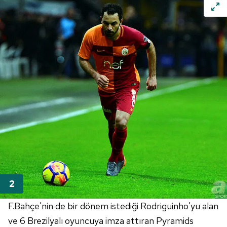
F.Bahçe'nin de bir dönem istediği Rodriguinho'yu alan
ve 6 Brezilyalı oyuncuya imza attıran Pyramids