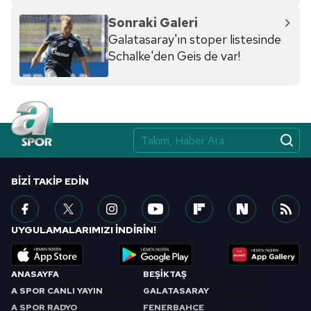
Sonraki Galeri
Galatasaray'ın stoper listesinde
Schalke'den Geis de var!
BIZI TAKIP EDIN
UYGULAMALARIMIZI İNDİRİN!
ANASAYFA
BEŞİKTAŞ
A SPOR CANLI YAYIN
GALATASARAY
A SPOR RADYO
FENERBAHÇE