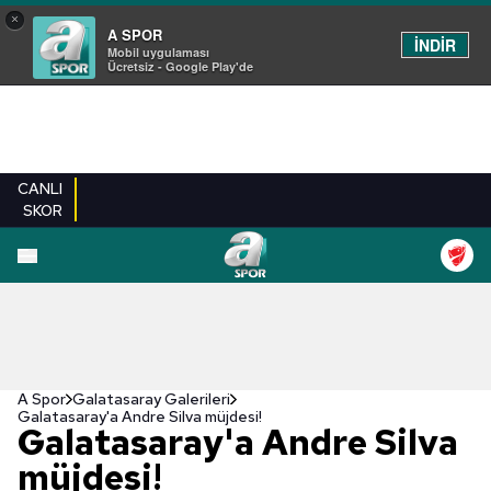
×
A SPOR
İNDİR
Mobil uygulaması
Ücretsiz - Google Play'de
CANLI
SKOR
EN YENILER
BEŞIKTAŞ
FENERBAHÇE
GALATASARAY
TRABZONSPO
A Spor
Galatasaray Galerileri
Galatasaray'a Andre Silva müjdesi!
Galatasaray'a Andre Silva
müjdesi!