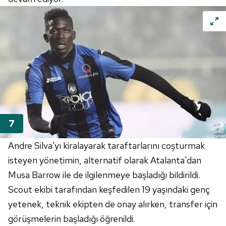
hazırlanmış Aydınlatma Metnimizi okumak ve sitemizde
ilgili mevzuata uygun olarak kullanılan çerezlerle ilgili bilgi
almak için lütfen
tıklayınız
.
Andre Silva'yı kiralayarak taraftarlarını coşturmak
isteyen yönetimin, alternatif olarak Atalanta'dan
Musa Barrow ile de ilgilenmeye başladığı bildirildi.
Scout ekibi tarafından keşfedilen 19 yaşındaki genç
yetenek, teknik ekipten de onay alırken, transfer için
görüşmelerin başladığı öğrenildi.