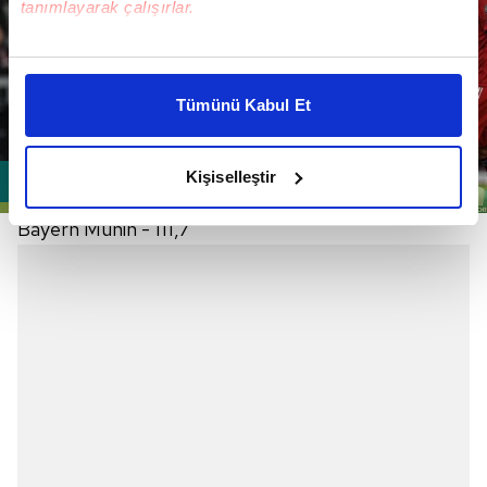
tanımlayarak çalışırlar.
Bu çerezlere izin vermeniz halinde sizlere özel
kişiselleştirilmiş reklamlar sunabilir, sayfalarımızda sizlere
Tümünü Kabul Et
daha iyi reklam deneyimi yaşatabiliriz. Bunu yaparken
amacımızın size daha iyi bir reklam deneyimi sunmak
olduğunu ve sizlere en iyi içerikleri sunabilmek adına
Kişiselleştir
elimizden gelen çabayı gösterdiğimizi ve bu noktada,
reklamların maliyetlerimizi karşılamak noktasında tek gelir
Bayern Münih - 111,7
kalemimiz olduğunu sizlere hatırlatmak isteriz.
Her halükârda, kullanıcılar, bu çerezlere izin vermedikleri
takdirde, kullanıcılara hedefli reklamlar
gösterilmeyecektir."
Sizlere daha iyi bir hizmet sunabilmek için İnternet
Sitemizde kendimize ve üçüncü kişilere ait çerezler
kullanılmaktadır. Bu çerezler vasıtasıyla çeşitli kişisel
verileriniz işlenmekte olup gerekli olan çerezler bilgi