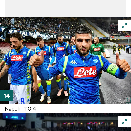
toplumu hizmetlerinin sunulması amacıyla
kullanılmaktadır. Diğer çerezler, sitemizin daha işlevsel
kılınması ve kişiselleştirilmesi ve sizlere yönelik
reklam/pazarlama faaliyetlerinin yapılması, amaçlarıyla
sınırlı olarak açık rızanız dahilinde kullanılacaktır.
Çerezlere ilişkin tercihlerinizi aşağıda yer alan panel
vasıtasıyla belirleyebilirsiniz. Çerezlere ilişkin detaylı bilgi
için Ayarlar butonuna tıklayabilir,
Çerez Bilgilendirme
Metnimizi
ziyaret edebilirsiniz.
6698 sayılı Kişisel Verilerin Korunması Kanunu uyarınca
hazırlanmış Aydınlatma Metnimizi okumak ve sitemizde
ilgili mevzuata uygun olarak kullanılan çerezlerle ilgili bilgi
almak için lütfen
tıklayınız
.
Napoli - 110,4