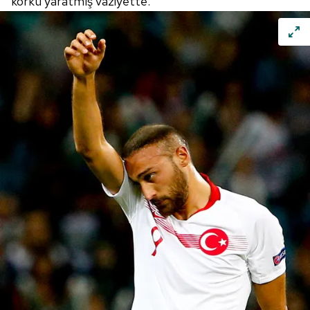
korku yaratmış vaziyette.
verileriniz işlenmekte olup gerekli olan çerezler bilgi
toplumu hizmetlerinin sunulması amacıyla
kullanılmaktadır. Diğer çerezler, sitemizin daha işlevsel
kılınması ve kişiselleştirilmesi ve sizlere yönelik
reklam/pazarlama faaliyetlerinin yapılması, amaçlarıyla
sınırlı olarak açık rızanız dahilinde kullanılacaktır.
Çerezlere ilişkin tercihlerinizi aşağıda yer alan panel
vasıtasıyla belirleyebilirsiniz. Çerezlere ilişkin detaylı bilgi
için Ayarlar butonuna tıklayabilir,
Çerez Bilgilendirme
Metnimizi
ziyaret edebilirsiniz.
6698 sayılı Kişisel Verilerin Korunması Kanunu uyarınca
hazırlanmış Aydınlatma Metnimizi okumak ve sitemizde
ilgili mevzuata uygun olarak kullanılan çerezlerle ilgili bilgi
almak için lütfen
tıklayınız
.