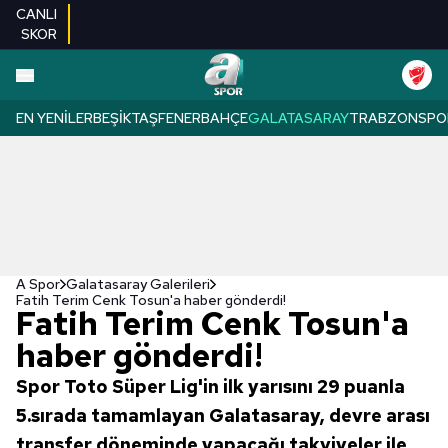
CANLI
SKOR
EN YENILER
BEŞIKTAŞ
FENERBAHÇE
GALATASARAY
TRABZONSPO
A Spor
Galatasaray Galerileri
Fatih Terim Cenk Tosun'a haber gönderdi!
Fatih Terim Cenk Tosun'a
haber gönderdi!
Spor Toto Süper Lig'in ilk yarısını 29 puanla
5.sırada tamamlayan Galatasaray, devre arası
transfer döneminde yapacağı takviyeler ile