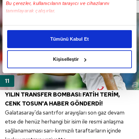
Bu çerezler, kullanıcıların tarayıcı ve cihazlarını
tanımlayarak çalışırlar.
Bu çerezlere izin vermeniz halinde sizlere özel
kişiselleştirilmiş reklamlar sunabilir, sayfalarımızda sizlere
Tümünü Kabul Et
daha iyi reklam deneyimi yaşatabiliriz. Bunu yaparken
amacımızın size daha iyi bir reklam deneyimi sunmak
olduğunu ve sizlere en iyi içerikleri sunabilmek adına
Kişiselleştir
elimizden gelen çabayı gösterdiğimizi ve bu noktada,
reklamların maliyetlerimizi karşılamak noktasında tek gelir
kalemimiz olduğunu sizlere hatırlatmak isteriz.
Her halükârda, kullanıcılar, bu çerezlere izin vermedikleri
YILIN TRANSFER BOMBASI: FATİH TERİM,
takdirde, kullanıcılara hedefli reklamlar
CENK TOSUN'A HABER GÖNDERDİ!
gösterilmeyecektir."
Galatasaray'da santrfor arayışları son gaz devam
etse de henüz herhangi bir isim ile resmi anlaşma
Sizlere daha iyi bir hizmet sunabilmek için İnternet
sağlanamaması sarı-kırmızılı taraftarların içinde
Sitemizde kendimize ve üçüncü kişilere ait çerezler
kullanılmaktadır. Bu çerezler vasıtasıyla çeşitli kişisel