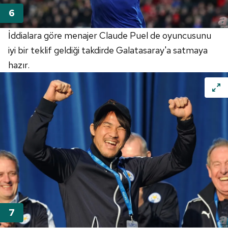
Sizlere daha iyi bir hizmet sunabilmek için İnternet
Sitemizde kendimize ve üçüncü kişilere ait çerezler
kullanılmaktadır. Bu çerezler vasıtasıyla çeşitli kişisel
İddialara göre menajer Claude Puel de oyuncusunu
verileriniz işlenmekte olup gerekli olan çerezler bilgi
iyi bir teklif geldiği takdirde Galatasaray'a satmaya
toplumu hizmetlerinin sunulması amacıyla
kullanılmaktadır. Diğer çerezler, sitemizin daha işlevsel
hazır.
kılınması ve kişiselleştirilmesi ve sizlere yönelik
reklam/pazarlama faaliyetlerinin yapılması, amaçlarıyla
sınırlı olarak açık rızanız dahilinde kullanılacaktır.
Çerezlere ilişkin tercihlerinizi aşağıda yer alan panel
vasıtasıyla belirleyebilirsiniz. Çerezlere ilişkin detaylı bilgi
için Ayarlar butonuna tıklayabilir,
Çerez Bilgilendirme
Metnimizi
ziyaret edebilirsiniz.
6698 sayılı Kişisel Verilerin Korunması Kanunu uyarınca
hazırlanmış Aydınlatma Metnimizi okumak ve sitemizde
ilgili mevzuata uygun olarak kullanılan çerezlerle ilgili bilgi
almak için lütfen
tıklayınız
.