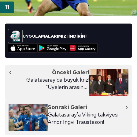
UYGULAMALARIMIZI İNDİRİN!
Önceki Galeri
Galatasaray'da büyük kriz!
"Üyelerin arasında
Fenerbahçeliler ve Beşiktaşlılar
var!"
Sonraki Galeri
Galatasaray'a Viking takviyesi:
Arnor Ingvi Traustason!