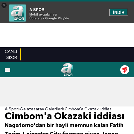
×
A SPOR
İNDİR
Mobil uygulaması
Ücretsiz - Google Play'de
CANLI
SKOR
EN YENILER
BEŞIKTAŞ
FENERBAHÇE
GALATASARAY
TRABZONSPO
A Spor
Galatasaray Galerileri
Cimbom'a Okazaki iddiası
Cimbom'a Okazaki iddiası
Nagatomo'dan bir hayli memnun kalan Fatih
Terim, Leicester City forması giyen Japon