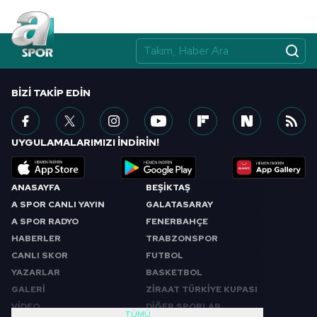
BIZI TAKIP EDIN
UYGULAMALARIMIZI İNDİRİN!
ANASAYFA
BEŞİKTAŞ
A SPOR CANLI YAYIN
GALATASARAY
A SPOR RADYO
FENERBAHÇE
HABERLER
TRABZONSPOR
CANLI SKOR
FUTBOL
YAZARLAR
BASKETBOL
GALERİ
ZİRAAT TÜRKİYE KUPASI
VİDEO
DİĞER SPORLAR
TÜMÜ