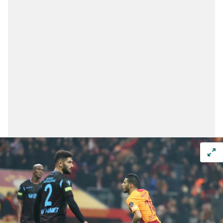
reklam/pazarlama faaliyetlerinin yapılması, amaçlarıyla
sınırlı olarak açık rızanız dahilinde kullanılacaktır.
Çerezlere ilişkin tercihlerinizi aşağıda yer alan panel
vasıtasıyla belirleyebilirsiniz. Çerezlere ilişkin detaylı bilgi
için Ayarlar butonuna tıklayabilir,
Çerez Bilgilendirme
Metnimizi
ziyaret edebilirsiniz.
6698 sayılı Kişisel Verilerin Korunması Kanunu uyarınca
hazırlanmış Aydınlatma Metnimizi okumak ve sitemizde
ilgili mevzuata uygun olarak kullanılan çerezlerle ilgili bilgi
almak için lütfen
tıklayınız
.