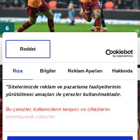
NE YAPTI?
Reddet
- Trabzon ağlarına 2 gol bırakan Belhanda 3 şut pası
verdi.
Rıza
Bilgiler
Reklam Ayarları
Hakkında
"Sitelerimizde reklam ve pazarlama faaliyetlerinin
yürütülmesi amaçları ile çerezler kullanılmaktadır.
Bu çerezler, kullanıcıların tarayıcı ve cihazlarını
tanımlayarak çalışırlar.
Bu çerezlere izin vermeniz halinde sizlere özel
kişiselleştirilmiş reklamlar sunabilir, sayfalarımızda sizlere