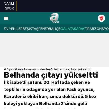
CANLI
SKOR
EN YENILER
BEŞIKTAŞ
FENERBAHÇE
GALATASARAY
TRABZONSPO
A Spor
Galatasaray Galerileri
Belhanda çıtayı yükseltti
Belhanda çıtayı yükseltti
İlk isabetli şutunu 20. Haftada çeken ve
tepkilerin odağında yer alan Faslı oyuncu,
Karadeniz ekibi karşısında döktürdü. 5 kez
kaleyi yoklayan Belhanda 2'sinde golü