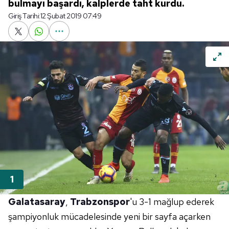
bulmayı başardı, kalplerde taht kurdu.
Giriş Tarihi:
12 Şubat 2019 07:49
Galatasaray
,
Trabzonspor
'u 3-1 mağlup ederek
şampiyonluk mücadelesinde yeni bir sayfa açarken