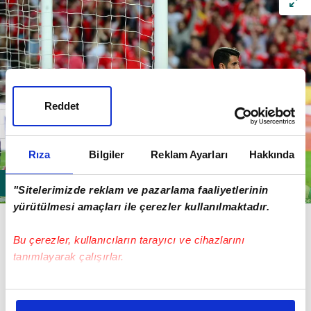
Reddet
Rıza
Bilgiler
Reklam Ayarları
Hakkında
"Sitelerimizde reklam ve pazarlama faaliyetlerinin
yürütülmesi amaçları ile çerezler kullanılmaktadır.
Sarı lacivertli takımda kadro dışı kalan ve bireysel
olarak çalışmalarını Dereağzı Tesisleri'nde yapacak
Bu çerezler, kullanıcıların tarayıcı ve cihazlarını
olan Volkan Demirel, kendisine program hazırlayacak
tanımlayarak çalışırlar.
antrenör bulamadı.
Bu çerezlere izin vermeniz halinde sizlere özel
kişiselleştirilmiş reklamlar sunabilir, sayfalarımızda sizlere