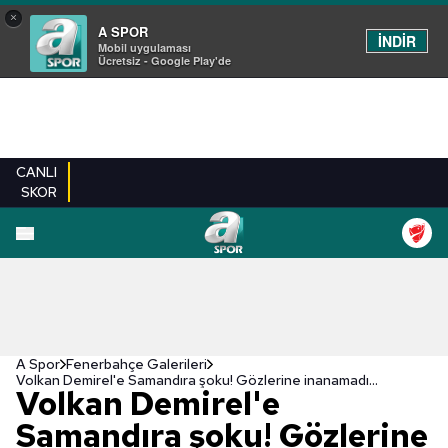
×
A SPOR
İNDİR
Mobil uygulaması
Ücretsiz - Google Play'de
CANLI
SKOR
EN YENILER
BEŞIKTAŞ
FENERBAHÇE
GALATASARAY
TRABZONSPO
A Spor
Fenerbahçe Galerileri
Volkan Demirel'e Samandıra şoku! Gözlerine inanamadı...
Volkan Demirel'e
Samandıra şoku! Gözlerine