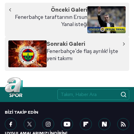
Önceki Galeri
Fenerbahçe taraftarının Ersun
Yanal isteği
Sonraki Galeri
Fenerbahçe'de flaş ayrılık! İşte
yeni takımı
BIZI TAKIP EDIN
UYGULAMALARIMIZI İNDİRİN!