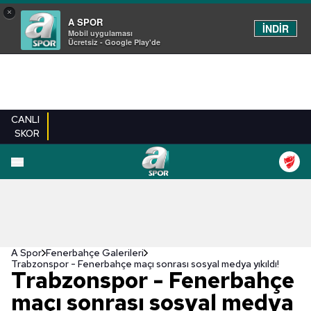
×
A SPOR
İNDİR
Mobil uygulaması
Ücretsiz - Google Play'de
CANLI
SKOR
EN YENILER
BEŞIKTAŞ
FENERBAHÇE
GALATASARAY
TRABZONSPO
A Spor
Fenerbahçe Galerileri
Trabzonspor - Fenerbahçe maçı sonrası sosyal medya yıkıldı!
Trabzonspor - Fenerbahçe
maçı sonrası sosyal medya