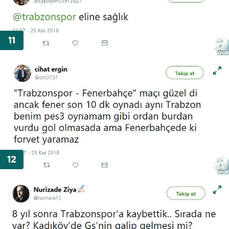
kullanılmaktadır. Diğer çerezler, sitemizin daha işlevsel
kılınması ve kişiselleştirilmesi ve sizlere yönelik
reklam/pazarlama faaliyetlerinin yapılması, amaçlarıyla
sınırlı olarak açık rızanız dahilinde kullanılacaktır.
Çerezlere ilişkin tercihlerinizi aşağıda yer alan panel
vasıtasıyla belirleyebilirsiniz. Çerezlere ilişkin detaylı bilgi
için Ayarlar butonuna tıklayabilir,
Çerez Bilgilendirme
Metnimizi
ziyaret edebilirsiniz.
6698 sayılı Kişisel Verilerin Korunması Kanunu uyarınca
hazırlanmış Aydınlatma Metnimizi okumak ve sitemizde
ilgili mevzuata uygun olarak kullanılan çerezlerle ilgili bilgi
almak için lütfen
tıklayınız
.