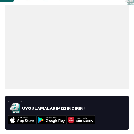
UYGULAMALARIMIZI İNDİRİN!