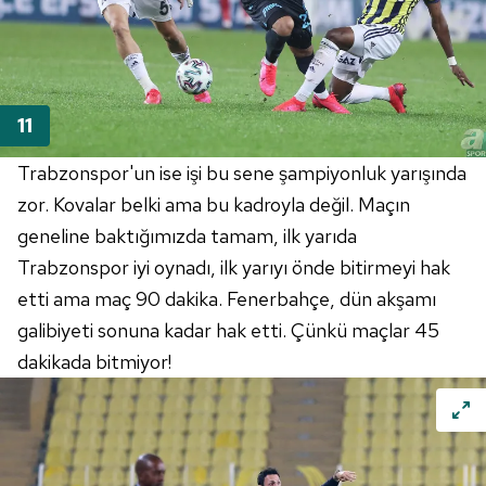
verileriniz işlenmekte olup gerekli olan çerezler bilgi
toplumu hizmetlerinin sunulması amacıyla
kullanılmaktadır. Diğer çerezler, sitemizin daha işlevsel
kılınması ve kişiselleştirilmesi ve sizlere yönelik
reklam/pazarlama faaliyetlerinin yapılması, amaçlarıyla
sınırlı olarak açık rızanız dahilinde kullanılacaktır.
Trabzonspor'un ise işi bu sene şampiyonluk yarışında
zor. Kovalar belki ama bu kadroyla değil. Maçın
Çerezlere ilişkin tercihlerinizi aşağıda yer alan panel
vasıtasıyla belirleyebilirsiniz. Çerezlere ilişkin detaylı bilgi
geneline baktığımızda tamam, ilk yarıda
için Ayarlar butonuna tıklayabilir,
Çerez Bilgilendirme
Trabzonspor iyi oynadı, ilk yarıyı önde bitirmeyi hak
Metnimizi
ziyaret edebilirsiniz.
etti ama maç 90 dakika. Fenerbahçe, dün akşamı
galibiyeti sonuna kadar hak etti. Çünkü maçlar 45
6698 sayılı Kişisel Verilerin Korunması Kanunu uyarınca
hazırlanmış Aydınlatma Metnimizi okumak ve sitemizde
dakikada bitmiyor!
ilgili mevzuata uygun olarak kullanılan çerezlerle ilgili bilgi
almak için lütfen
tıklayınız
.