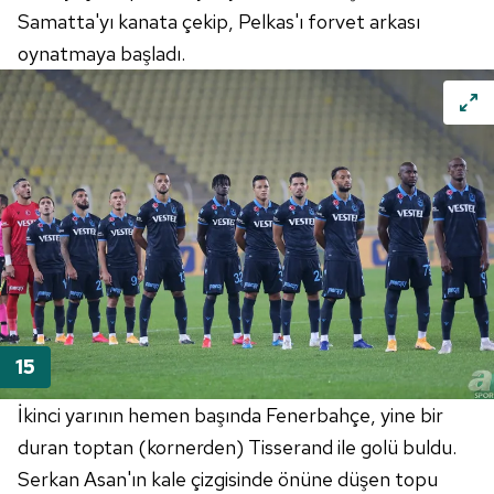
Samatta'yı kanata çekip, Pelkas'ı forvet arkası
oynatmaya başladı.
İkinci yarının hemen başında Fenerbahçe, yine bir
duran toptan (kornerden) Tisserand ile golü buldu.
Serkan Asan'ın kale çizgisinde önüne düşen topu