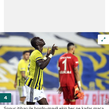
Sonuç itibarı ile bordo-mavili ekip her ne kadar maça