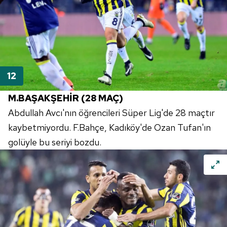
6698 sayılı Kişisel Verilerin Korunması Kanunu uyarınca
hazırlanmış Aydınlatma Metnimizi okumak ve sitemizde
ilgili mevzuata uygun olarak kullanılan çerezlerle ilgili bilgi
almak için lütfen
tıklayınız
.
M.BAŞAKŞEHİR (28 MAÇ)
Abdullah Avcı'nın öğrencileri Süper Lig'de 28 maçtır
kaybetmiyordu. F.Bahçe, Kadıköy'de Ozan Tufan'ın
golüyle bu seriyi bozdu.