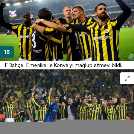
F.Bahçe, Emenike ile Konya'yı mağlup etmeyi bildi.