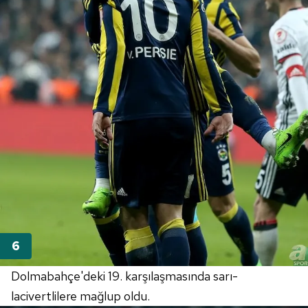
Dolmabahçe'deki 19. karşılaşmasında sarı-
lacivertlilere mağlup oldu.