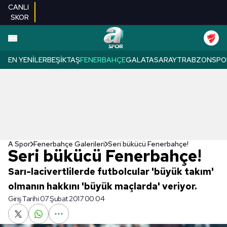
CANLI
SKOR
EN YENILER
BEŞIKTAŞ
FENERBAHÇE
GALATASARAY
TRABZONSPO
A Spor
Fenerbahçe Galerileri
Seri bükücü Fenerbahçe!
Seri bükücü Fenerbahçe!
Sarı-lacivertlilerde futbolcular 'büyük takım'
olmanın hakkını 'büyük maçlarda' veriyor.
Giriş Tarihi:
07 Şubat 2017 00:04