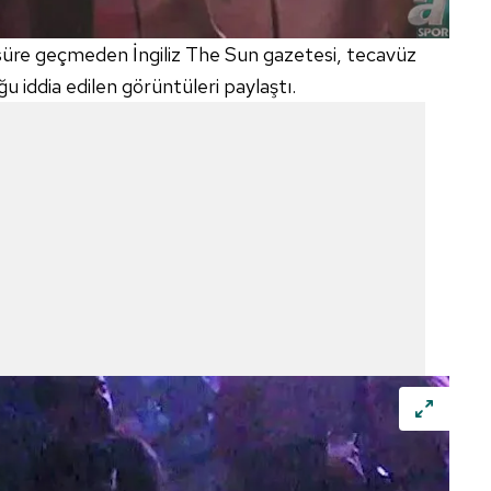
 çerezlerle ilgili bilgi almak için lütfen
tıklayınız
.
 süre geçmeden İngiliz The Sun gazetesi, tecavüz
u iddia edilen görüntüleri paylaştı.