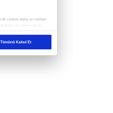
ızda sizlere daha iyi reklam
duğunu ve sizlere en iyi
liyetlerimizi karşılamak
Tümünü Kabul Et
ar gösterilmeyecektir."
çerezler kullanılmaktadır. Bu
u hizmetlerinin sunulması
i ve sizlere yönelik
nılacaktır.
kin detaylı bilgi için Ayarlar
ak ve sitemizde ilgili