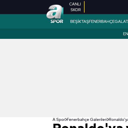
CANLI
SKOR
BEŞİKTAŞ
FENERBAHÇE
GALAT
EN
A Spor
Fenerbahçe Galerileri
Ronaldo'ya