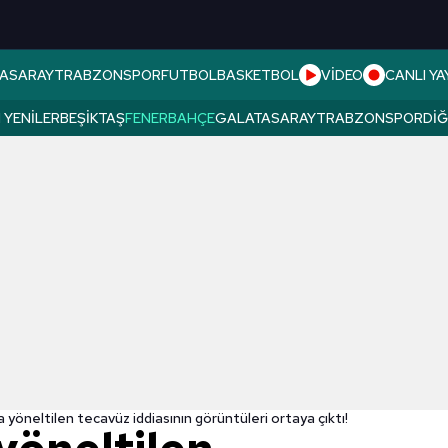
ASARAY
TRABZONSPOR
FUTBOL
BASKETBOL
VİDEO
CANLI YA
 YENILER
BEŞIKTAŞ
FENERBAHÇE
GALATASARAY
TRABZONSPOR
DI
 yöneltilen tecavüz iddiasının görüntüleri ortaya çıktı!