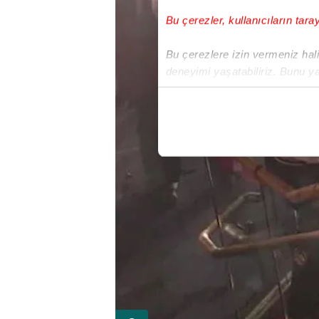
Bu çerezler, kullanıcıların tara
Bu çerezlere izin vermeniz halin
deneyimi yaşatabiliriz. Bunu y
içerikleri sunabilmek adına el
noktasında tek gelir kalemimiz 
Her halükârda, kullanıcılar, bu 
Sizlere daha iyi bir hizmet sun
çerezler vasıtasıyla çeşitli kiş
amacıyla kullanılmaktadır. Diğer
reklam/pazarlama faaliyetlerinin
Çerezlere ilişkin tercihlerinizi 
butonuna tıklayabilir,
Çerez Bi
6698 sayılı Kişisel Verilerin 