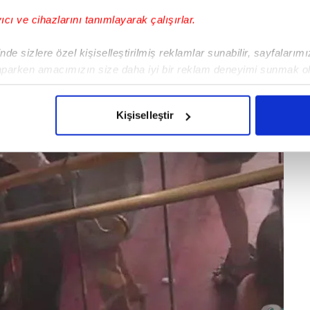
yıcı ve cihazlarını tanımlayarak çalışırlar.
de sizlere özel kişiselleştirilmiş reklamlar sunabilir, sayfalarım
aparken amacımızın size daha iyi bir reklam deneyimi sunmak ol
imizden gelen çabayı gösterdiğimizi ve bu noktada, reklamların ma
olduğunu sizlere hatırlatmak isteriz.
Kişiselleştir
çerezlere izin vermedikleri takdirde, kullanıcılara hedefli reklaml
abilmek için İnternet Sitemizde kendimize ve üçüncü kişilere ait 
isel verileriniz işlenmekte olup gerekli olan çerezler bilgi toplum
 çerezler, sitemizin daha işlevsel kılınması ve kişiselleştirilmes
 yapılması, amaçlarıyla sınırlı olarak açık rızanız dahilinde kulla
aşağıda yer alan panel vasıtasıyla belirleyebilirsiniz. Çerezlere iliş
lgilendirme Metnimizi
ziyaret edebilirsiniz.
Korunması Kanunu uyarınca hazırlanmış Aydınlatma Metnimizi okum