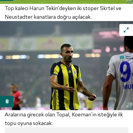
ilgili mevzuata uygun olarak kullanılan çerezlerle ilgili bilgi
Top kaleci Harun Tekin'deyken iki stoper Skrtel ve
almak için lütfen
tıklayınız
.
Neustadter kanatlara doğru açılacak.
Aralarına girecek olan Topal, Koeman'ın isteğiyle ilk
topu oyuna sokacak.