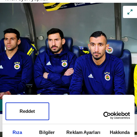
Reddet
Koeman, 32 yaşındaki ön liberodan oyun kurulumunu
yapmasını istedi.
Rıza
Bilgiler
Reklam Ayarları
Hakkında