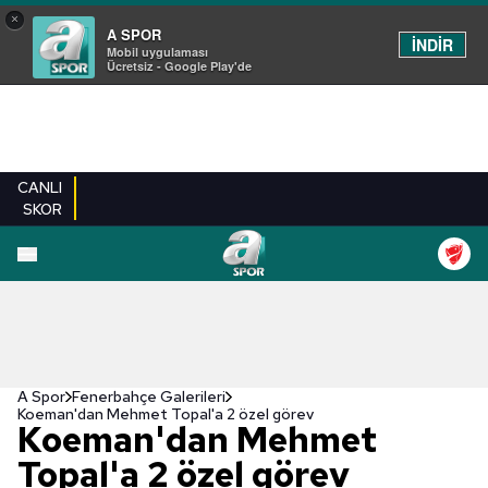
×
A SPOR
İNDİR
Mobil uygulaması
Ücretsiz - Google Play'de
CANLI
SKOR
EN YENILER
BEŞIKTAŞ
FENERBAHÇE
GALATASARAY
TRABZONSPO
A Spor
Fenerbahçe Galerileri
Koeman'dan Mehmet Topal'a 2 özel görev
Koeman'dan Mehmet
Topal'a 2 özel görev