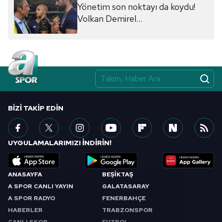
Yönetim son noktayı da koydu!
Volkan Demirel...
BIZI TAKIP EDIN
UYGULAMALARIMIZI İNDİRİN!
ANASAYFA
BEŞİKTAŞ
A SPOR CANLI YAYIN
GALATASARAY
A SPOR RADYO
FENERBAHÇE
HABERLER
TRABZONSPOR
CANLI SKOR
FUTBOL