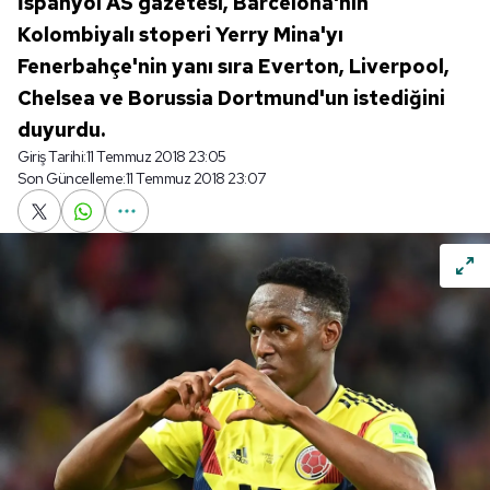
İspanyol AS gazetesi, Barcelona'nın
Kolombiyalı stoperi Yerry Mina'yı
Fenerbahçe'nin yanı sıra Everton, Liverpool,
Chelsea ve Borussia Dortmund'un istediğini
duyurdu.
Giriş Tarihi:
11 Temmuz 2018 23:05
Son Güncelleme:
11 Temmuz 2018 23:07