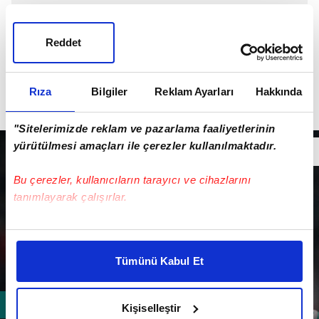
Reddet
Rıza
Bilgiler
Reklam Ayarları
Hakkında
"Sitelerimizde reklam ve pazarlama faaliyetlerinin
yürütülmesi amaçları ile çerezler kullanılmaktadır.
Bu çerezler, kullanıcıların tarayıcı ve cihazlarını
tanımlayarak çalışırlar.
Bu çerezlere izin vermeniz halinde sizlere özel
kişiselleştirilmiş reklamlar sunabilir, sayfalarımızda sizlere
Tümünü Kabul Et
daha iyi reklam deneyimi yaşatabiliriz. Bunu yaparken
amacımızın size daha iyi bir reklam deneyimi sunmak
olduğunu ve sizlere en iyi içerikleri sunabilmek adına
Kişiselleştir
elimizden gelen çabayı gösterdiğimizi ve bu noktada,