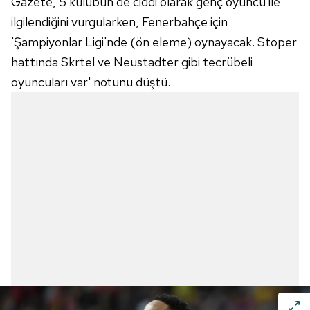
Gazete, 5 kulübün de ciddi olarak genç oyuncu ile
ilgilendiğini vurgularken, Fenerbahçe için
'Şampiyonlar Ligi'nde (ön eleme) oynayacak. Stoper
hattında Skrtel ve Neustadter gibi tecrübeli
oyuncuları var' notunu düştü.