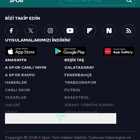
BIZI TAKIP EDIN
UYGULAMALARIMIZI İNDİRİN!
ANASAYFA
BEŞİKTAŞ
A SPOR CANLI YAYIN
GALATASARAY
A SPOR RADYO
FENERBAHÇE
HABERLER
TRABZONSPOR
CANLI SKOR
FUTBOL
YAZARLAR
BASKETBOL
GALERİ
ZİRAAT TÜRKİYE KUPASI
VİDEO
DİĞER SPORLAR
TÜMÜ
PROGRAMLAR
VIDEO
SABAH SPORU
FUTBOL
Copyright © 2026 A Spor. Tüm Hakları Saklıdır. Turkuvaz Haberleşme ve