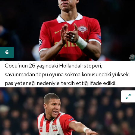
vasıtasıyla belirleyebilirsiniz. Çerezlere ilişkin detaylı bilgi
için Ayarlar butonuna tıklayabilir,
Çerez Bilgilendirme
Metnimizi
ziyaret edebilirsiniz.
6698 sayılı Kişisel Verilerin Korunması Kanunu uyarınca
hazırlanmış Aydınlatma Metnimizi okumak ve sitemizde
ilgili mevzuata uygun olarak kullanılan çerezlerle ilgili bilgi
almak için lütfen
tıklayınız
.
Cocu'nun 26 yaşındaki Hollandalı stoperi,
savunmadan topu oyuna sokma konusundaki yüksek
pas yeteneği nedeniyle tercih ettiği ifade edildi.